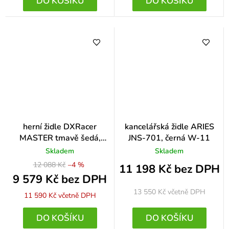
DO KOŠÍKU
DO KOŠÍKU
herní židle DXRacer
kancelářská židle ARIES
MASTER tmavě šedá,
JNS-701, černá W-11
látková
Skladem
Skladem
12 088 Kč
–4 %
11 198 Kč bez DPH
9 579 Kč bez DPH
13 550 Kč
včetně DPH
11 590 Kč
včetně DPH
DO KOŠÍKU
DO KOŠÍKU