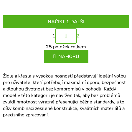
NAČÍST 1 DALŠÍ
S
1
2
t
O
r
25
položek celkem
v
á
l
NAHORU
n
á
k
d
o
Židle a křesla s vysokou nosností představují ideální volbu
a
v
pro uživatele, kteří potřebují maximální oporu, bezpečnost
c
á
a dlouhou životnost bez kompromisů v pohodlí. Každý
í
n
model v této kategorii je navržen tak, aby bez problémů
p
í
zvládl hmotnost výrazně přesahující běžné standardy, a to
r
díky kombinaci zesílené konstrukce, kvalitních materiálů a
v
precizního zpracování.
k
y