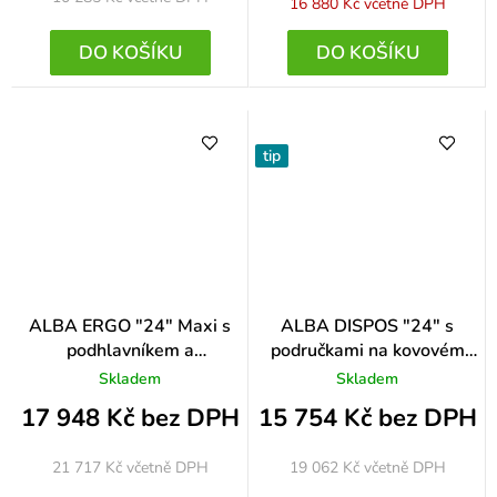
16 880 Kč
včetně DPH
DO KOŠÍKU
DO KOŠÍKU
tip
ALBA ERGO "24" Maxi s
ALBA DISPOS "24" s
podhlavníkem a
područkami na kovovém
područkami na kovovém
kříži
Skladem
Skladem
kříži
17 948 Kč bez DPH
15 754 Kč bez DPH
21 717 Kč
včetně DPH
19 062 Kč
včetně DPH