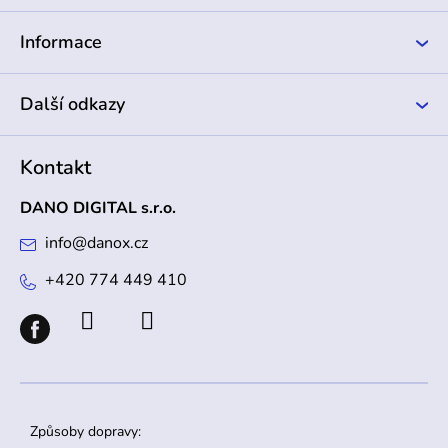
t
í
Informace
Další odkazy
Kontakt
DANO DIGITAL s.r.o.
info
@
danox.cz
+420 774 449 410
Způsoby dopravy: