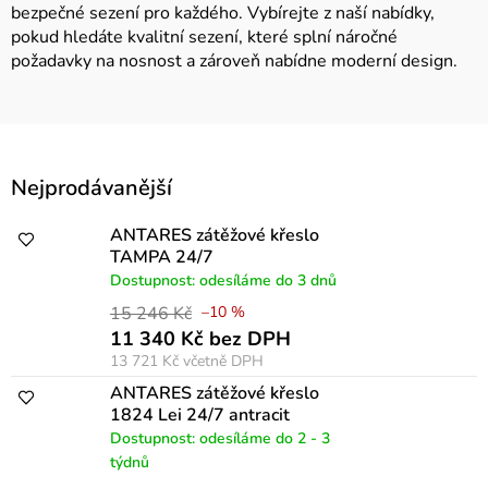
bezpečné sezení pro každého. Vybírejte z naší nabídky,
pokud hledáte kvalitní sezení, které splní náročné
požadavky na nosnost a zároveň nabídne moderní design.
V
Nejprodávanější
ý
p
ANTARES zátěžové křeslo
TAMPA 24/7
i
Dostupnost: odesíláme do 3 dnů
s
15 246 Kč
–10 %
p
11 340 Kč bez DPH
13 721 Kč
včetně DPH
r
ANTARES zátěžové křeslo
o
1824 Lei 24/7 antracit
d
Dostupnost: odesíláme do 2 - 3
týdnů
u