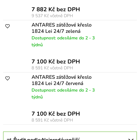
k
7 882 Kč bez DPH
t
9 537 Kč
včetně DPH
ů
ANTARES zátěžové křeslo
1824 Lei 24/7 zelená
Dostupnost: odesíláme do 2 - 3
týdnů
7 100 Kč bez DPH
8 591 Kč
včetně DPH
ANTARES zátěžové křeslo
1824 Lei 24/7 červená
Dostupnost: odesíláme do 2 - 3
týdnů
7 100 Kč bez DPH
8 591 Kč
včetně DPH
Ř