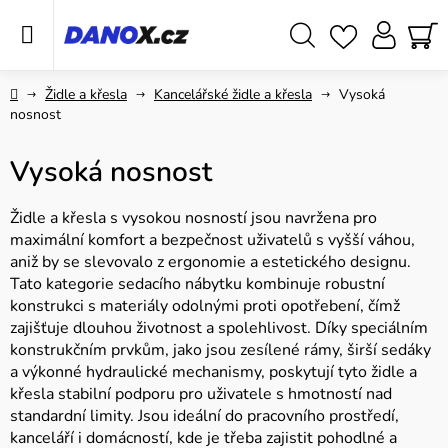
Přejít
na
obsah
Hledat
NÁ
KO
Domů
Židle a křesla
Kancelářské židle a křesla
Vysoká
nosnost
Vysoká nosnost
Židle a křesla s vysokou nosností jsou navržena pro
maximální komfort a bezpečnost uživatelů s vyšší váhou,
aniž by se slevovalo z ergonomie a estetického designu.
Tato kategorie sedacího nábytku kombinuje robustní
konstrukci s materiály odolnými proti opotřebení, čímž
zajišťuje dlouhou životnost a spolehlivost. Díky speciálním
konstrukčním prvkům, jako jsou zesílené rámy, širší sedáky
a výkonné hydraulické mechanismy, poskytují tyto židle a
křesla stabilní podporu pro uživatele s hmotností nad
standardní limity. Jsou ideální do pracovního prostředí,
kanceláří i domácností, kde je třeba zajistit pohodlné a