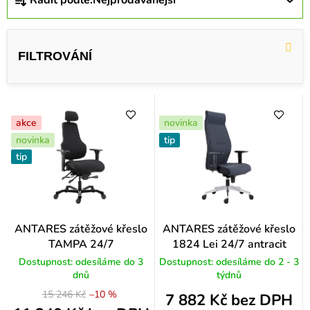
Řadit podle:
Nejprodávanější
a
z
e
n
í
p
akce
novinka
r
novinka
tip
tip
o
d
u
k
ANTARES zátěžové křeslo
ANTARES zátěžové křeslo
TAMPA 24/7
1824 Lei 24/7 antracit
t
Dostupnost: odesíláme do 3
Dostupnost: odesíláme do 2 - 3
ů
dnů
týdnů
15 246 Kč
–10 %
7 882 Kč bez DPH