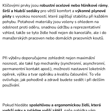
v
Klíčovými prvky jsou
robustní ocelové nebo hliníkové rámy
,
ý
širší a hlubší sedáky
pro větší komfort a
výkonné plynové
p
písty
s vysokou nosností, které zajišťují stabilitu při každém
i
pohybu. Potahové materiály jsou voleny s ohledem na
s
odolnost proti oděru, snadnou údržbu a reprezentativní
u
vzhled, takže se tyto židle hodí nejen do kanceláře, ale i do
manažerských pracoven nebo domácích pracovních koutů.
Při výběru doporučujeme zohlednit nejen maximální
nosnost, ale také typ mechaniky (synchronní, asynchronní,
permanentní kontakt apod.), možnosti nastavení loketních
opěrek, výšku a tvar opěráku a kvalitu čalounění. To vše
ovlivňuje, jak pohodlně a zdravě budete sedět i při delším
používání.
Pokud hledáte
spolehlivou a ergonomickou židli, která
vydrží roky a zvládne vyšší zátěž
, naše nabídka vám