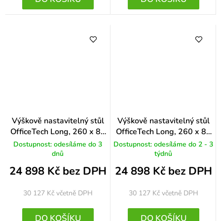
Výškově nastavitelný stůl
Výškově nastavitelný stůl
OfficeTech Long, 260 x 80
OfficeTech Long, 260 x 80
cm, šedá podnož, třešeň
cm, šedá podnož, světle
Dostupnost: odesíláme do 3
Dostupnost: odesíláme do 2 - 3
šedá
dnů
týdnů
24 898 Kč bez DPH
24 898 Kč bez DPH
30 127 Kč
včetně DPH
30 127 Kč
včetně DPH
DO KOŠÍKU
DO KOŠÍKU