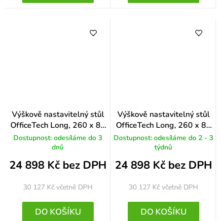
Výškově nastavitelný stůl
Výškově nastavitelný stůl
OfficeTech Long, 260 x 80
OfficeTech Long, 260 x 80
cm, černá podnož, třešeň
cm, černá podnož, světle
Dostupnost: odesíláme do 3
Dostupnost: odesíláme do 2 - 3
šedá
dnů
týdnů
24 898 Kč bez DPH
24 898 Kč bez DPH
30 127 Kč
včetně DPH
30 127 Kč
včetně DPH
DO KOŠÍKU
DO KOŠÍKU