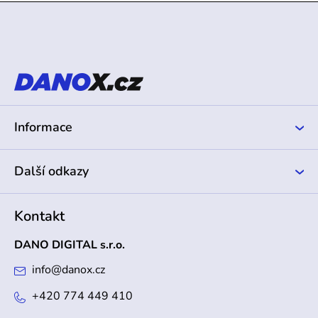
Z
á
p
a
t
í
Informace
Další odkazy
Kontakt
DANO DIGITAL s.r.o.
info
@
danox.cz
+420 774 449 410