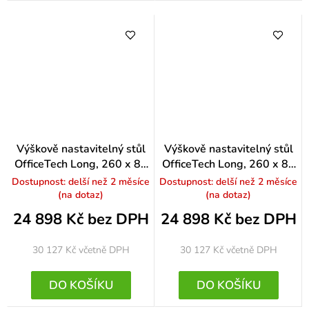
Výškově nastavitelný stůl
Výškově nastavitelný stůl
OfficeTech Long, 260 x 80
OfficeTech Long, 260 x 80
cm, bílá podnož, ořech
cm, bílá podnož, dub
Dostupnost: delší než 2 měsíce
Dostupnost: delší než 2 měsíce
(na dotaz)
(na dotaz)
24 898 Kč bez DPH
24 898 Kč bez DPH
30 127 Kč
včetně DPH
30 127 Kč
včetně DPH
DO KOŠÍKU
DO KOŠÍKU