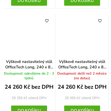
DO KOŠÍKU
DO KOŠÍKU
Výškově nastavitelný stůl
Výškově nastavitelný stůl
OfficeTech Long, 240 x 80
OfficeTech Long, 240 x 80
cm, černá podnož, černá
cm, bílá podnož, černá
Dostupnost: odesíláme do 2 - 3
Dostupnost: delší než 2 měsíce
týdnů
(na dotaz)
24 260 Kč bez DPH
24 260 Kč bez DPH
29 355 Kč
včetně DPH
29 355 Kč
včetně DPH
DO KOŠÍKU
DO KOŠÍKU