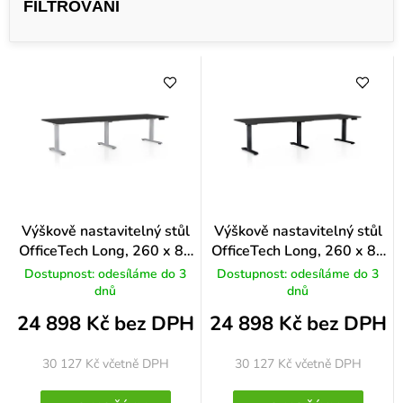
e
n
í
p
r
o
d
u
k
Výškově nastavitelný stůl
Výškově nastavitelný stůl
OfficeTech Long, 260 x 80
OfficeTech Long, 260 x 80
t
cm, šedá podnož, černá
cm, černá podnož, černá
Dostupnost: odesíláme do 3
Dostupnost: odesíláme do 3
ů
dnů
dnů
24 898 Kč bez DPH
24 898 Kč bez DPH
30 127 Kč
včetně DPH
30 127 Kč
včetně DPH