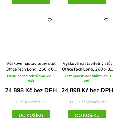
Výškově nastavitelný stůl
Výškově nastavitelný stůl
OfficeTech Long, 260 x 80
OfficeTech Long, 260 x 80
cm, šedá podnož, ořech
cm, šedá podnož, dub
Dostupnost: odesíláme do 3
Dostupnost: odesíláme do 3
dnů
dnů
24 898 Kč bez DPH
24 898 Kč bez DPH
30 127 Kč
včetně DPH
30 127 Kč
včetně DPH
DO KOŠÍKU
DO KOŠÍKU