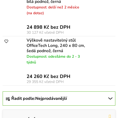
bílá podnož, černá
Dostupnost: delší než 2 měsíce
(na dotaz)
24 898 Kč bez DPH
30 127 Kč
včetně DPH
Výškově nastavitelný stůl
OfficeTech Long, 240 x 80 cm,
šedá podnož, černá
Dostupnost: odesíláme do 2 - 3
týdnů
24 260 Kč bez DPH
29 355 Kč
včetně DPH
Ř
Řadit podle:
Nejprodávanější
a
z