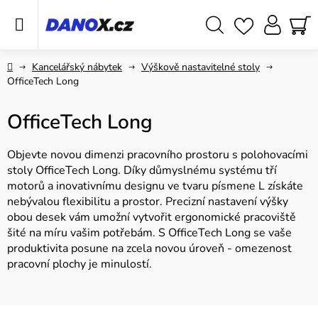
Přejít
na
obsah
Hledat
NÁ
KO
Domů
Kancelářský nábytek
Výškově nastavitelné stoly
OfficeTech Long
OfficeTech Long
Objevte novou dimenzi pracovního prostoru s polohovacími
stoly OfficeTech Long. Díky důmyslnému systému tří
motorů a inovativnímu designu ve tvaru písmene L získáte
nebývalou flexibilitu a prostor. Precizní nastavení výšky
obou desek vám umožní vytvořit ergonomické pracoviště
šité na míru vašim potřebám. S OfficeTech Long se vaše
produktivita posune na zcela novou úroveň - omezenost
pracovní plochy je minulostí.