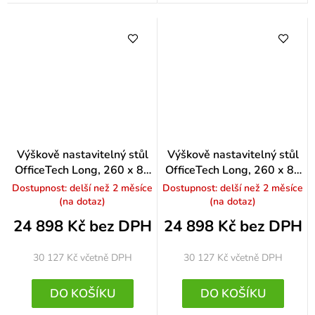
Výškově nastavitelný stůl
Výškově nastavitelný stůl
OfficeTech Long, 260 x 80
OfficeTech Long, 260 x 80
cm, bílá podnož, třešeň
cm, bílá podnož, světle
Dostupnost: delší než 2 měsíce
Dostupnost: delší než 2 měsíce
šedá
(na dotaz)
(na dotaz)
24 898 Kč bez DPH
24 898 Kč bez DPH
30 127 Kč
včetně DPH
30 127 Kč
včetně DPH
DO KOŠÍKU
DO KOŠÍKU