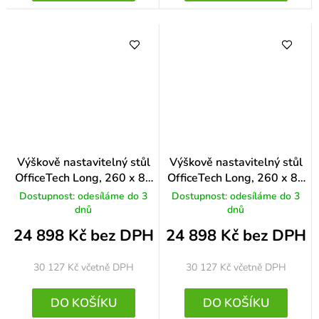
Výškově nastavitelný stůl
Výškově nastavitelný stůl
OfficeTech Long, 260 x 80
OfficeTech Long, 260 x 80
cm, černá podnož, ořech
cm, černá podnož, dub
Dostupnost: odesíláme do 3
Dostupnost: odesíláme do 3
dnů
dnů
24 898 Kč bez DPH
24 898 Kč bez DPH
30 127 Kč
včetně DPH
30 127 Kč
včetně DPH
DO KOŠÍKU
DO KOŠÍKU