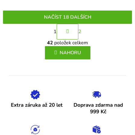
NAČÍST 18 DALŠÍCH
S
1
2
t
O
r
42
položek celkem
v
á
l
NAHORU
n
á
k
d
o
a
v
c
á
í
n
p
í
r
Extra záruka až 20 let
Doprava zdarma nad
v
999 Kč
k
y
v