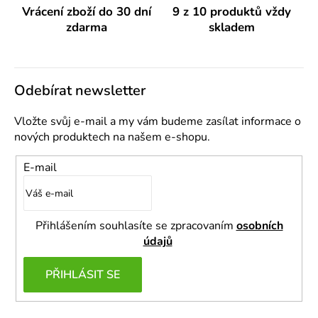
ý
Vrácení zboží do 30 dní
9 z 10 produktů vždy
p
zdarma
skladem
i
s
u
Odebírat newsletter
Vložte svůj e-mail a my vám budeme zasílat informace o
nových produktech na našem e-shopu.
E-mail
Přihlášením souhlasíte se zpracovaním
osobních
údajů
PŘIHLÁSIT SE