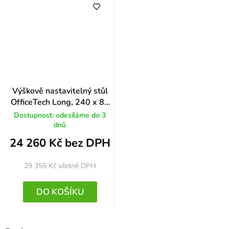
Výškově nastavitelný stůl
OfficeTech Long, 240 x 80
cm, černá podnož, ořech
Dostupnost: odesíláme do 3
dnů
24 260 Kč bez DPH
29 355 Kč
včetně DPH
DO KOŠÍKU