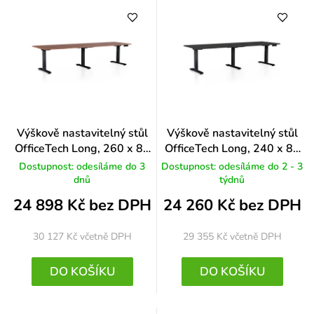
Výškově nastavitelný stůl
Výškově nastavitelný stůl
OfficeTech Long, 260 x 80
OfficeTech Long, 240 x 80
cm, černá podnož, ořech
cm, černá podnož, černá
Dostupnost: odesíláme do 3
Dostupnost: odesíláme do 2 - 3
dnů
týdnů
24 898 Kč bez DPH
24 260 Kč bez DPH
30 127 Kč
včetně DPH
29 355 Kč
včetně DPH
DO KOŠÍKU
DO KOŠÍKU