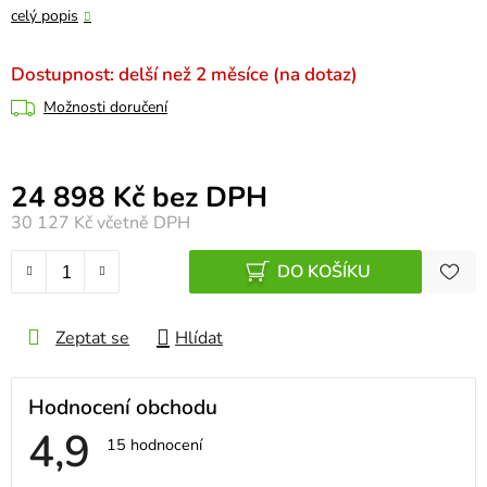
celý popis
Dostupnost: delší než 2 měsíce (na dotaz)
Možnosti doručení
Měrná cena:
24 898 Kč bez DPH
30 127 Kč
včetně DPH
DO KOŠÍKU
Zeptat se
Hlídat
Hodnocení obchodu
4,9
Průměrné
15 hodnocení
hodnocení
obchodu