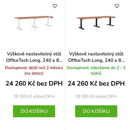
Výškově nastavitelný stůl
Výškově nastavitelný stůl
OfficeTech Long, 240 x 80
OfficeTech Long, 240 x 80
cm, bílá podnož, třešeň
cm, černá podnož, třešeň
Dostupnost: delší než 2 měsíce
Dostupnost: odesíláme do 2 - 3
(na dotaz)
týdnů
24 260 Kč bez DPH
24 260 Kč bez DPH
29 355 Kč
včetně DPH
29 355 Kč
včetně DPH
DO KOŠÍKU
DO KOŠÍKU