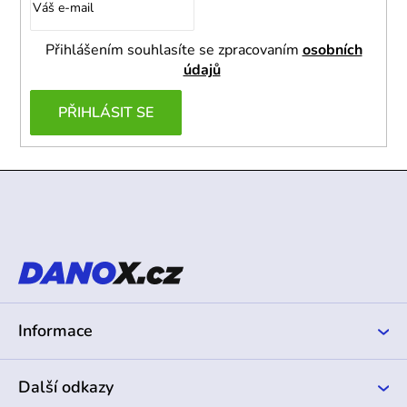
Přihlášením souhlasíte se zpracovaním
osobních
údajů
PŘIHLÁSIT SE
Z
á
p
a
t
í
Informace
Další odkazy