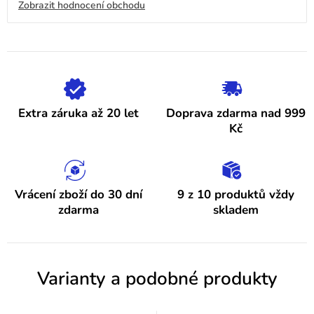
V
Zobrazit hodnocení obchodu
je
4,9
ý
z
5
p
hvězdiček.
i
s
h
Extra záruka až 20 let
Doprava zdarma nad 999
o
Kč
d
n
o
Vrácení zboží do 30 dní
9 z 10 produktů vždy
zdarma
skladem
c
e
n
Varianty a podobné produkty
í