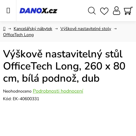
Přejít
na
obsah
Hledat
NÁ
KO
Domů
Kancelářský nábytek
Výškově nastavitelné stoly
OfficeTech Long
Výškově nastavitelný stůl
OfficeTech Long, 260 x 80
cm, bílá podnož, dub
Průměrné
Podrobnosti hodnocení
Neohodnoceno
hodnocení
Kód:
EK-40600331
produktu
je
0,0
z
5