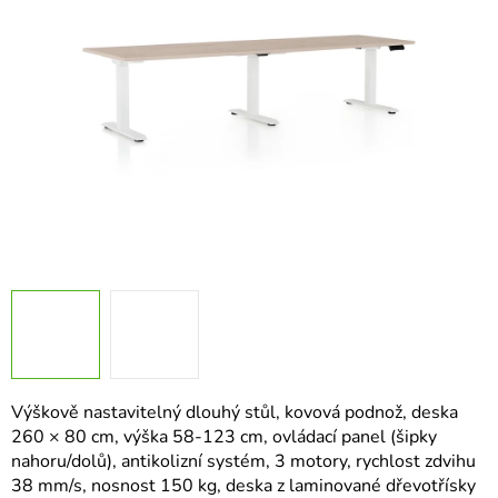
hvězdiček.
Výškově nastavitelný dlouhý stůl, kovová podnož, deska
260 × 80 cm, výška 58-123 cm, ovládací panel (šipky
nahoru/dolů), antikolizní systém, 3 motory, rychlost zdvihu
38 mm/s, nosnost 150 kg, deska z laminované dřevotřísky