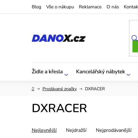
Přejít
Blog
Vše o nákupu
Reklamace
O nás
Kontak
na
obsah
Židle a křesla
Kancelářský nábytek
Domů
Prodávané značky
DXRACER
DXRACER
Ř
Nejlevnější
Nejdražší
Nejprodávanější