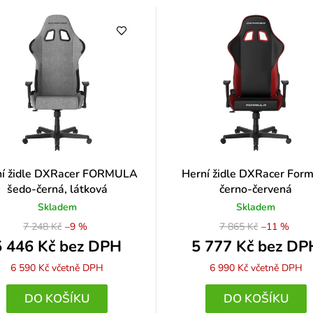
ní židle DXRacer FORMULA
Herní židle DXRacer For
šedo-černá, látková
černo-červená
Skladem
Skladem
7 248 Kč
–9 %
7 865 Kč
–11 %
5 446 Kč bez DPH
5 777 Kč bez DP
6 590 Kč
včetně DPH
6 990 Kč
včetně DPH
DO KOŠÍKU
DO KOŠÍKU