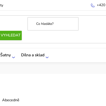
+420
ty
Šatny
Dílna a sklad
Abecedně