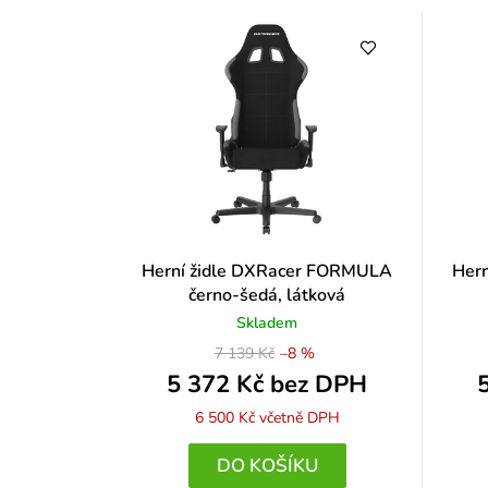
a
V
z
ý
e
p
n
i
í
s
p
p
Herní židle DXRacer FORMULA
Her
r
r
černo-šedá, látková
o
o
Skladem
7 139 Kč
–8 %
d
d
5 372 Kč bez DPH
u
u
6 500 Kč
včetně DPH
k
k
DO KOŠÍKU