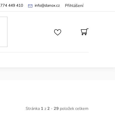
 774 449 410
info
@
danox.cz
Přihlášení
NÁKUPNÍ
KOŠÍK
Stránka
1
z
2
-
29
položek celkem