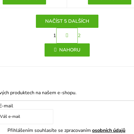
NAČÍST 5 DALŠÍCH
S
1
2
t
O
r
v
NAHORU
á
l
n
á
k
d
o
a
v
á
c
ových produktech na našem e-shopu.
n
í
í
p
E-mail
r
v
k
Přihlášením souhlasíte se zpracovaním
osobních údajů