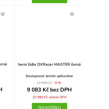
erná
herní židle DXRacer MASTER černá
Dostupnost: termín upřesníme
12 088 Kč
–9 %
H
9 083 Kč bez DPH
10 990 Kč
včetně DPH
DO KOŠÍKU