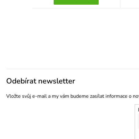
Z
Odebírat newsletter
á
p
Vložte svůj e-mail a my vám budeme zasílat informace o n
a
t
í