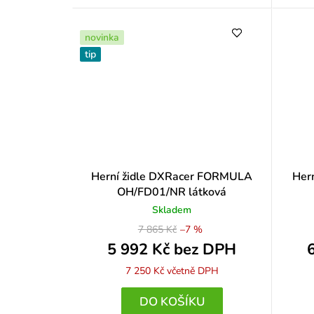
t
t
ů
ů
novinka
tip
Herní židle DXRacer FORMULA
Her
OH/FD01/NR látková
Skladem
7 865 Kč
–7 %
5 992 Kč bez DPH
7 250 Kč
včetně DPH
DO KOŠÍKU