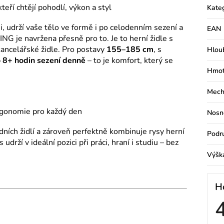
kteří chtějí pohodlí, výkon a styl
Kate
i, udrží vaše tělo ve formě i po celodenním sezení a
EAN
G je navržena přesně pro to. Je to herní židle s
kancelářské židle. Pro postavy
155–185 cm
, s
Hlou
 8+ hodin sezení denně
– to je komfort, který se
Hmot
Mech
rgonomie pro každý den
Nosn
dních židlí a zároveň perfektně kombinuje rysy herní
Podr
udrží v ideální pozici při práci, hraní i studiu – bez
Výšk
H