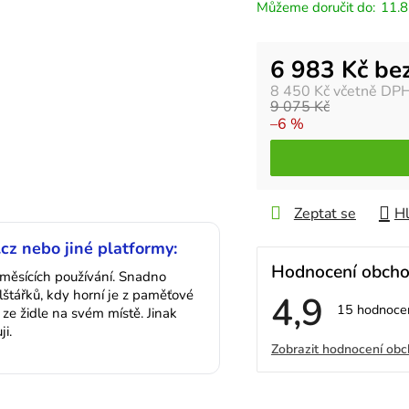
11.8
Měrná cena:
6 983 Kč be
8 450 Kč
včetně DP
9 075 Kč
–6 %
Zeptat se
Hl
.cz nebo jiné platformy:
Hodnocení obch
 měsících používání. Snadno
štářků, kdy horní je z paměťové
4,9
Průměrné
15 hodnoce
 ze židle na svém místě. Jinak
hodnocení
i.
V
obchodu
Zobrazit hodnocení ob
je
4,9
ý
z
5