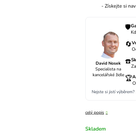
- Získejte si na
🛡️
Ga
Kd
🔄
V
O
☎️
Sk
David Nosek
Za
Specialista na
kancelářské židle
🏆
A
O
Nejste si jistí výběrem?
celý popis
Skladem