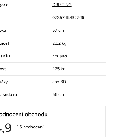
gorie
DRIFTING
0735745932766
bka
57 cm
nost
23.2 kg
anika
houpací
ost
125 kg
učky
ano 3D
a sedáku
56 cm
odnocení obchodu
4,9
Průměrné
15 hodnocení
hodnocení
obchodu