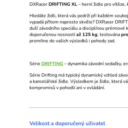
DXRacer
DRIFTING XL
– herní židle pro vítěze, 
Hledáte židli, která vás podrží při každém souboj
vypadá přitom naprosto skvěle? DXRacer DRIFTIN
duší závodního speciálu a disciplínou prémiové 
doporučenou nosností
až 125 kg
, testována
pro
promítne do vašich výsledků i pohody zad.
Série
DRIFTING
– dynamika závodní sedačky, e
Série Drifting má typický dynamický vzhled závo
a kancelářské židle. Výsledkem je židle, která vás 
kompromisů v pohodlí ani v ovládání.
Velikost a doporučený uživatel