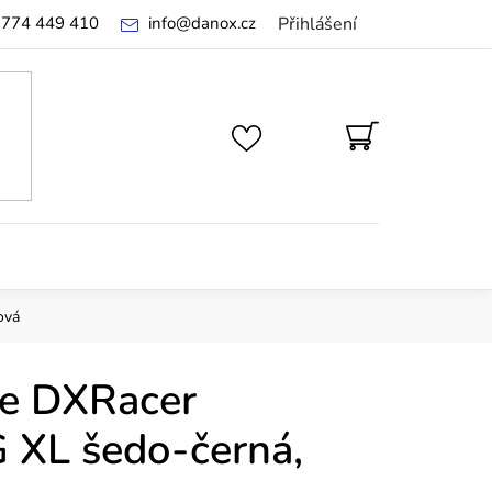
 774 449 410
info
@
danox.cz
Přihlášení
NÁKUPNÍ
KOŠÍK
ová
le DXRacer
 XL šedo-černá,