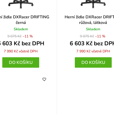
í
ní židle DXRacer DRIFTING
Herní židle DXRacer DRIF
černá
růžová, látková
Skladem
Skladem
9 075 Kč
–11 %
9 075 Kč
–11 %
6 603 Kč bez DPH
6 603 Kč bez DP
7 990 Kč
včetně DPH
7 990 Kč
včetně DPH
DO KOŠÍKU
DO KOŠÍKU