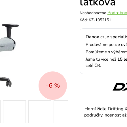
látková
Průměrné
Podrobno
Neohodnoceno
hodnocení
Kód:
KZ-1052151
produktu
je
Danox.cz je speciali
0,0
z
Prodáváme pouze ověř
5
Pomůžeme s výběrem,
hvězdiček.
Jsme tu více než
15 l
celé ČR.
–6 %
Herní židle Driftin
područky, nosnost až