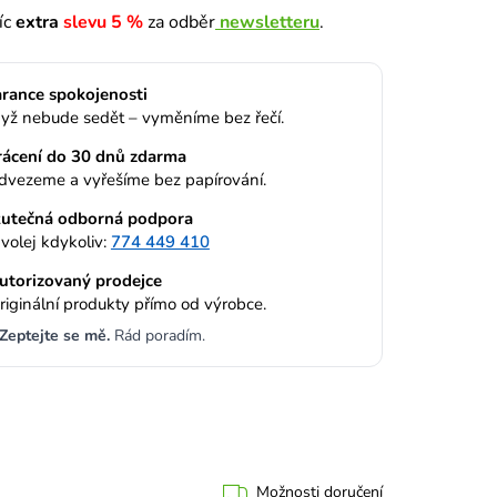
víc
extra
slevu 5 %
za odběr
newsletteru
.
rance spokojenosti
yž nebude sedět – vyměníme bez řečí.
rácení do 30 dnů zdarma
dvezeme a vyřešíme bez papírování.
utečná odborná podpora
volej kdykoliv:
774 449 410
utorizovaný prodejce
riginální produkty přímo od výrobce.
Zeptejte se mě.
Rád poradím.
Možnosti doručení