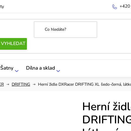
+420
ty
Šatny
Dílna a sklad
ER
DRIFTING
Herní židle DXRacer DRIFTING XL šedo-černá, látk
Herní žid
DRIFTING