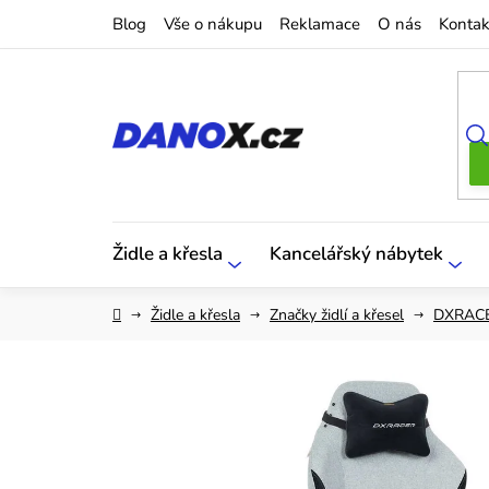
Přejít
Blog
Vše o nákupu
Reklamace
O nás
Kontak
na
obsah
Židle a křesla
Kancelářský nábytek
Domů
Židle a křesla
Značky židlí a křesel
DXRAC