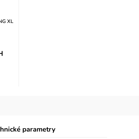
ING XL
H
hnické parametry