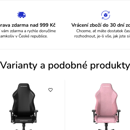
p
hvězdiček.
i
s
rava zdarma nad 999 Kč
Vrácení zboží do 30 dní 
 vám zdarma a rychle doručíme
Chceme, ať máte dostatek čas
h
kamkoliv v České republice.
rozhodnout, je-li vše, jak jste si
o
d
Varianty a podobné produkt
n
o
c
e
n