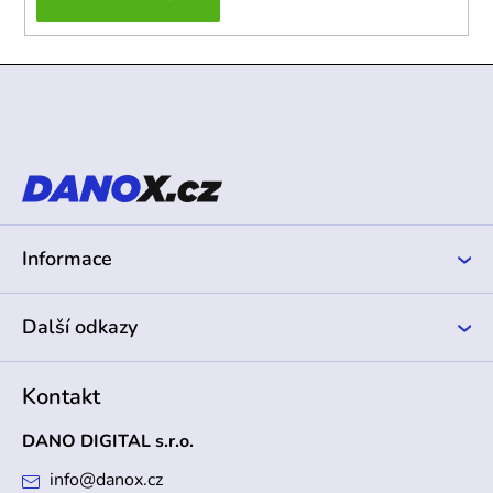
Z
á
p
a
t
í
Informace
Další odkazy
Kontakt
DANO DIGITAL s.r.o.
info
@
danox.cz