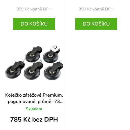
899 Kč
včetně DPH
950 Kč
včetně DPH
DO KOŠÍKU
DO KOŠÍKU
Kolečko zátěžové Premium,
pogumované, průměr 73
mm, čep 11 mm
Skladem
785 Kč bez DPH