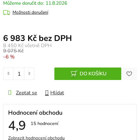
11.8.2026
Možnosti doručení
Měrná cena:
6 983 Kč bez DPH
8 450 Kč
včetně DPH
9 075 Kč
–6 %
DO KOŠÍKU
Zeptat se
Hlídat
Hodnocení obchodu
4,9
Průměrné
15 hodnocení
hodnocení
obchodu
V
Zobrazit hodnocení obchodu
je