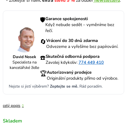
- Získejte si navíc
extra
slevu 5 %
za odběr
newsletteru
.
🛡️
Garance spokojenosti
Když nebude sedět – vyměníme bez
řečí.
🔄
Vrácení do 30 dnů zdarma
Odvezeme a vyřešíme bez papírování.
☎️
Skutečná odborná podpora
David Nosek
Specialista na
Zavolej kdykoliv:
774 449 410
kancelářské židle
🏆
Autorizovaný prodejce
Originální produkty přímo od výrobce.
Nejste si jistí výběrem?
Zeptejte se mě.
Rád poradím.
celý popis
Skladem