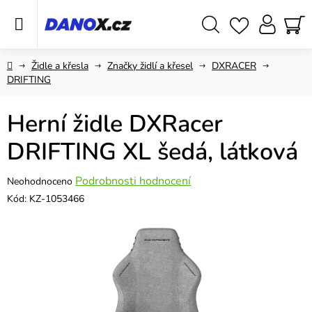
Přejít
na
obsah
Hledat
NÁ
KO
Domů
Židle a křesla
Značky židlí a křesel
DXRACER
DRIFTING
Herní židle DXRacer
DRIFTING XL šedá, látková
Průměrné
Podrobnosti hodnocení
Neohodnoceno
hodnocení
Kód:
KZ-1053466
produktu
je
0,0
z
5
hvězdiček.