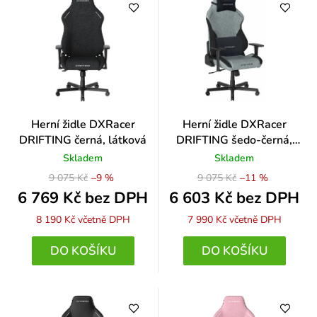
Herní židle DXRacer
Herní židle DXRacer
DRIFTING černá, látková
DRIFTING šedo-černá,
látková
Skladem
Skladem
9 075 Kč
–9 %
9 075 Kč
–11 %
6 769 Kč bez DPH
6 603 Kč bez DPH
8 190 Kč
včetně DPH
7 990 Kč
včetně DPH
DO KOŠÍKU
DO KOŠÍKU