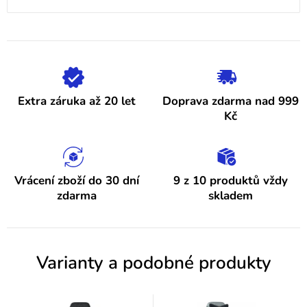
4,9
ý
z
5
p
hvězdiček.
i
s
h
Extra záruka až 20 let
Doprava zdarma nad 999
o
Kč
d
n
o
Vrácení zboží do 30 dní
9 z 10 produktů vždy
zdarma
skladem
c
e
n
Varianty a podobné produkty
í