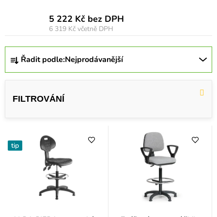
5 222 Kč bez DPH
6 319 Kč
včetně DPH
Ř
Řadit podle:
Nejprodávanější
a
z
e
n
í
p
tip
r
o
d
u