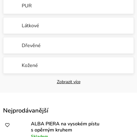
PUR
Látkové
Dřevěné
Kožené
Zobrazit více
V
Nejprodávanější
ý
p
ALBA PIERA na vysokém pístu
s opěrným kruhem
i
Skladem