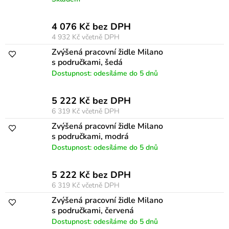
s
p
4 076 Kč bez DPH
4 932 Kč
včetně DPH
r
Zvýšená pracovní židle Milano
o
s područkami, šedá
d
Dostupnost: odesíláme do 5 dnů
u
5 222 Kč bez DPH
k
6 319 Kč
včetně DPH
t
Zvýšená pracovní židle Milano
ů
s područkami, modrá
Dostupnost: odesíláme do 5 dnů
5 222 Kč bez DPH
6 319 Kč
včetně DPH
Zvýšená pracovní židle Milano
s područkami, červená
Dostupnost: odesíláme do 5 dnů