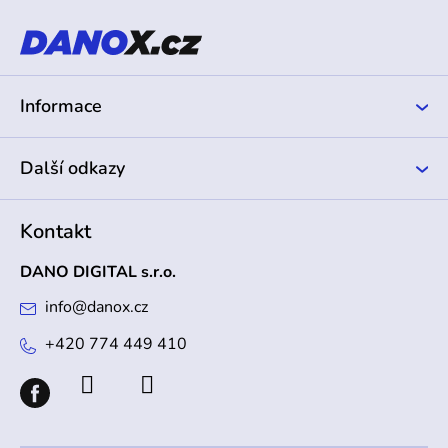
p
a
t
í
Informace
Další odkazy
Kontakt
DANO DIGITAL s.r.o.
info
@
danox.cz
+420 774 449 410