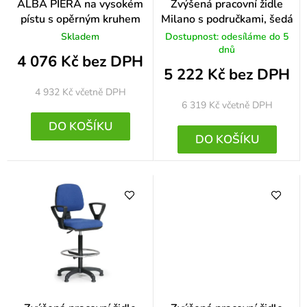
k
ALBA PIERA na vysokém
Zvýšená pracovní židle
pístu s opěrným kruhem
Milano s područkami, šedá
t
Skladem
Dostupnost: odesíláme do 5
ů
dnů
4 076 Kč bez DPH
5 222 Kč bez DPH
4 932 Kč
včetně DPH
6 319 Kč
včetně DPH
DO KOŠÍKU
DO KOŠÍKU