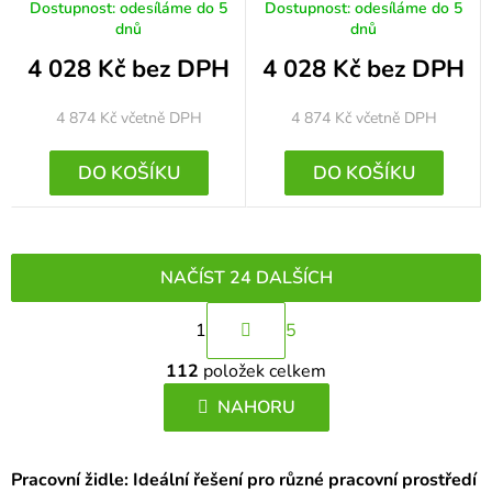
Dostupnost: odesíláme do 5
Dostupnost: odesíláme do 5
dnů
dnů
4 028 Kč bez DPH
4 028 Kč bez DPH
4 874 Kč
včetně DPH
4 874 Kč
včetně DPH
DO KOŠÍKU
DO KOŠÍKU
NAČÍST 24 DALŠÍCH
S
1
5
t
O
r
112
položek celkem
v
á
l
NAHORU
n
á
k
d
o
Pracovní židle: Ideální řešení pro různé pracovní prostředí
a