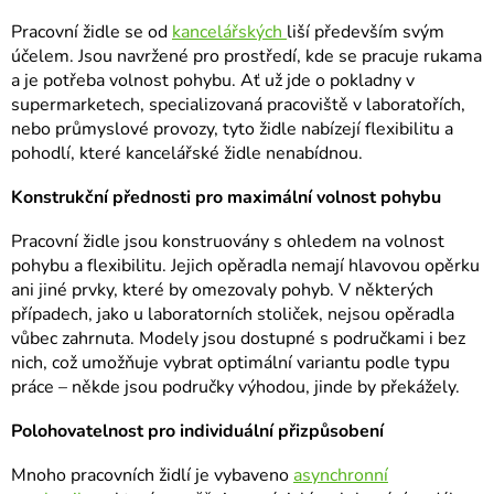
v
c
á
Pracovní židle se od
kancelářských
liší především svým
í
účelem. Jsou navržené pro prostředí, kde se pracuje rukama
n
p
a je potřeba volnost pohybu. Ať už jde o pokladny v
í
r
supermarketech, specializovaná pracoviště v laboratořích,
v
nebo průmyslové provozy, tyto židle nabízejí flexibilitu a
k
pohodlí, které kancelářské židle nenabídnou.
y
Konstrukční přednosti pro maximální volnost pohybu
v
ý
Pracovní židle jsou konstruovány s ohledem na volnost
p
pohybu a flexibilitu. Jejich opěradla nemají hlavovou opěrku
i
ani jiné prvky, které by omezovaly pohyb. V některých
s
případech, jako u laboratorních stoliček, nejsou opěradla
u
vůbec zahrnuta. Modely jsou dostupné s područkami i bez
nich, což umožňuje vybrat optimální variantu podle typu
práce – někde jsou područky výhodou, jinde by překážely.
Polohovatelnost pro individuální přizpůsobení
Mnoho pracovních židlí je vybaveno
asynchronní