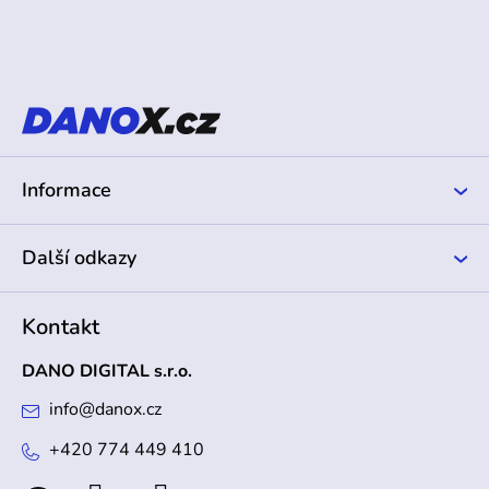
Z
á
p
a
t
í
Informace
Další odkazy
Kontakt
DANO DIGITAL s.r.o.
info
@
danox.cz
+420 774 449 410