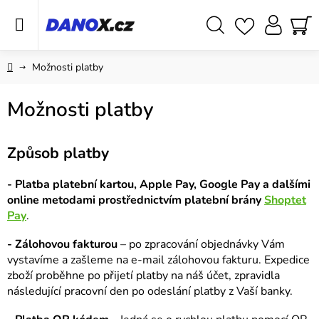
Přejít
na
obsah
Hledat
NÁ
KO
Domů
Možnosti platby
Možnosti platby
Způsob platby
- Platba platební kartou, Apple Pay, Google Pay a dalšími
online metodami prostřednictvím platební brány
Shoptet
Pay
.
- Zálohovou fakturou
– po zpracování objednávky Vám
vystavíme a zašleme na e-mail zálohovou fakturu. Expedice
zboží proběhne po přijetí platby na náš účet, zpravidla
následující pracovní den po odeslání platby z Vaší banky.