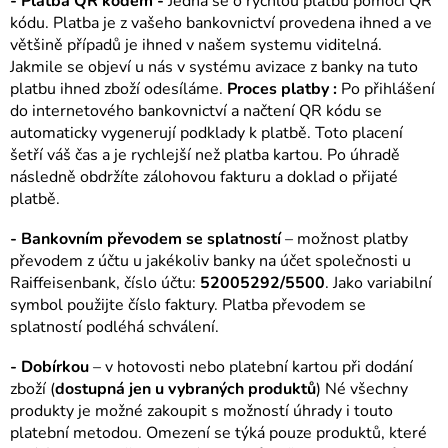
- Platba QR kódem -
Jedná se o rychlou platbu pomocí QR
kódu. Platba je z vašeho bankovnictví provedena ihned a ve
většině případů je ihned v našem systemu viditelná.
Jakmile se objeví u nás v systému avizace z banky na tuto
platbu ihned zboží odesíláme.
Proces platby :
Po přihlášení
do internetového bankovnictví a načtení QR kódu se
automaticky vygenerují podklady k platbě. Toto placení
šetří váš čas a je rychlejší než platba kartou. Po úhradě
následně obdržíte zálohovou fakturu a doklad o přijaté
platbě.
- Bankovním převodem se splatností
– možnost platby
převodem z účtu u jakékoliv banky na účet společnosti u
Raiffeisenbank, číslo účtu:
52005292/5500
. Jako variabilní
symbol použijte číslo faktury. Platba převodem se
splatností podléhá schválení.
- Dobírkou
– v hotovosti nebo platební kartou při dodání
zboží (
dostupná jen u vybraných produktů
) Né všechny
produkty je možné zakoupit s možností úhrady i touto
platební metodou. Omezení se týká pouze produktů, které