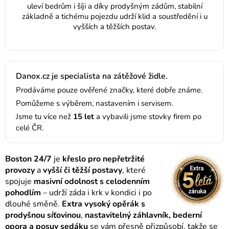
uleví bedrům i šíji a díky prodyšným zádům, stabilní
základně a tichému pojezdu udrží klid a soustředění i u
vyšších a těžších postav.
Danox.cz je specialista na zátěžové židle.
Prodáváme pouze ověřené značky, které dobře známe.
Pomůžeme s výběrem, nastavením i servisem.
Jsme tu více než
15 let
a vybavili jsme stovky firem po
celé ČR.
Boston 24/7
je
křeslo pro nepřetržité
provozy
a
vyšší či těžší postavy
, které
spojuje
masivní odolnost s celodenním
pohodlím
– udrží záda i krk v kondici i po
dlouhé směně.
Extra vysoký opěrák s
prodyšnou síťovinou
,
nastavitelný záhlavník, bederní
opora a posuv sedáku
se vám přesně přizpůsobí, takže se