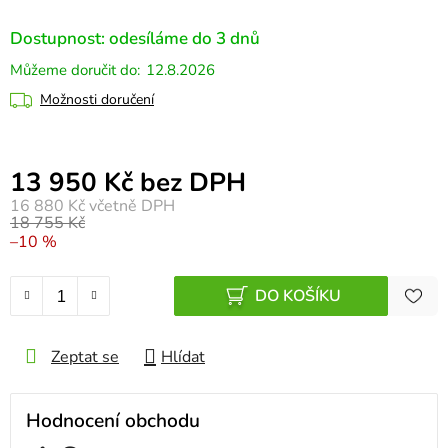
Dostupnost: odesíláme do 3 dnů
12.8.2026
Možnosti doručení
Měrná cena:
13 950 Kč bez DPH
16 880 Kč
včetně DPH
18 755 Kč
–10 %
DO KOŠÍKU
Zeptat se
Hlídat
Hodnocení obchodu