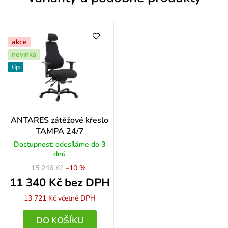
í
akce
novinka
tip
ANTARES zátěžové křeslo
TAMPA 24/7
Dostupnost: odesíláme do 3
dnů
15 246 Kč
–10 %
11 340 Kč bez DPH
13 721 Kč
včetně DPH
DO KOŠÍKU