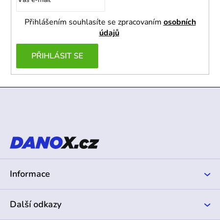
Přihlášením souhlasíte se zpracovaním
osobních
údajů
PŘIHLÁSIT SE
Z
á
p
a
t
í
Informace
Další odkazy