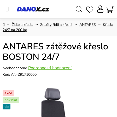
Přejít
na
obsah
Hledat
NÁ
KO
Domů
Židle a křesla
Značky židlí a křesel
ANTARES
Křesla
24/7 na 200 kg
ANTARES zátěžové křeslo
BOSTON 24/7
Průměrné
Podrobnosti hodnocení
Neohodnoceno
hodnocení
Kód:
AN-Z91710000
produktu
je
0,0
akce
z
novinka
5
tip
hvězdiček.