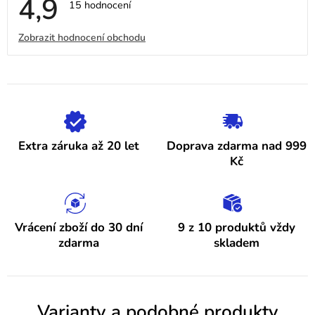
4,9
Průměrné
15 hodnocení
hodnocení
obchodu
V
Zobrazit hodnocení obchodu
je
4,9
ý
z
5
p
hvězdiček.
i
s
h
Extra záruka až 20 let
Doprava zdarma nad 999
o
Kč
d
n
o
Vrácení zboží do 30 dní
9 z 10 produktů vždy
zdarma
skladem
c
e
n
Varianty a podobné produkty