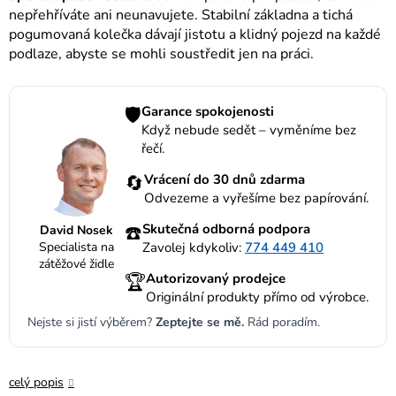
nepřehříváte ani neunavujete. Stabilní základna a tichá
pogumovaná kolečka dávají jistotu a klidný pojezd na každé
podlaze, abyste se mohli soustředit jen na práci.
🛡️
Garance spokojenosti
Když nebude sedět – vyměníme bez
řečí.
🔄
Vrácení do 30 dnů zdarma
Odvezeme a vyřešíme bez papírování.
☎️
Skutečná odborná podpora
David Nosek
Specialista na
Zavolej kdykoliv:
774 449 410
zátěžové židle
🏆
Autorizovaný prodejce
Originální produkty přímo od výrobce.
Nejste si jistí výběrem?
Zeptejte se mě.
Rád poradím.
celý popis