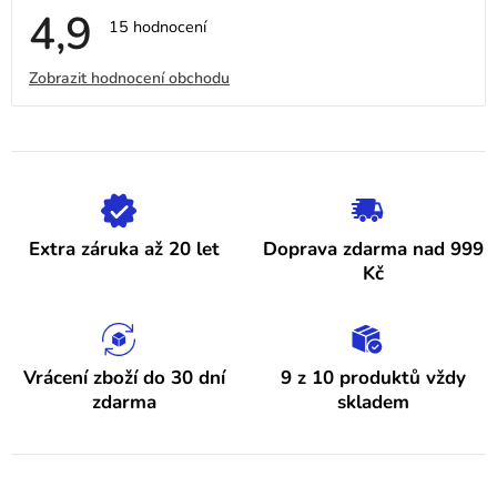
4,9
Průměrné
15 hodnocení
hodnocení
obchodu
V
Zobrazit hodnocení obchodu
je
4,9
ý
z
5
p
hvězdiček.
i
s
h
Extra záruka až 20 let
Doprava zdarma nad 999
o
Kč
d
n
o
Vrácení zboží do 30 dní
9 z 10 produktů vždy
zdarma
skladem
c
e
n