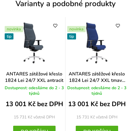
Varianty a podobné produkty
í
novinka
novinka
tip
tip
ANTARES zátěžové křeslo
ANTARES zátěžové křeslo
1824 Lei 24/7 XXL antracit
1824 Lei 24/7 XXL tmavě
modrá
Dostupnost: odesíláme do 2 - 3
Dostupnost: odesíláme do 2 - 3
týdnů
týdnů
13 001 Kč bez DPH
13 001 Kč bez DPH
15 731 Kč
včetně DPH
15 731 Kč
včetně DPH