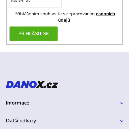
Přihlášením souhlasíte se zpracovaním
osobních
údajů
PŘIHLÁSIT SE
Z
á
p
a
t
í
Informace
Další odkazy