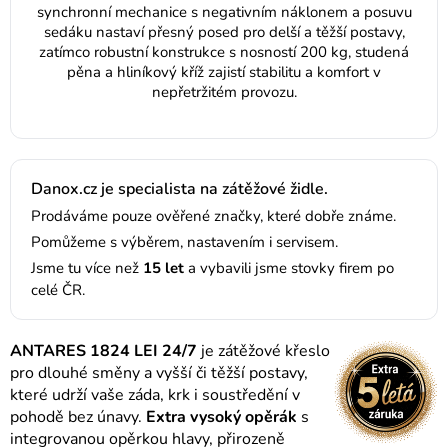
synchronní mechanice s negativním náklonem a posuvu
sedáku nastaví přesný posed pro delší a těžší postavy,
zatímco robustní konstrukce s nosností 200 kg, studená
pěna a hliníkový kříž zajistí stabilitu a komfort v
nepřetržitém provozu.
Danox.cz je specialista na zátěžové židle.
Prodáváme pouze ověřené značky, které dobře známe.
Pomůžeme s výběrem, nastavením i servisem.
Jsme tu více než
15 let
a vybavili jsme stovky firem po
celé ČR.
ANTARES 1824 LEI 24/7
je zátěžové křeslo
pro dlouhé směny a vyšší či těžší postavy,
které udrží vaše záda, krk i soustředění v
pohodě bez únavy.
Extra vysoký opěrák
s
integrovanou opěrkou hlavy, přirozeně