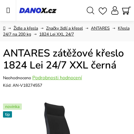
Přejít
na
obsah
Hledat
NÁ
KO
Domů
Židle a křesla
Značky židlí a křesel
ANTARES
Křesla
24/7 na 200 kg
1824 Lei XXL 24/7
ANTARES zátěžové křeslo
1824 Lei 24/7 XXL černá
Průměrné
Podrobnosti hodnocení
Neohodnoceno
hodnocení
Kód:
AN-V18274557
produktu
je
0,0
novinka
z
tip
5
hvězdiček.