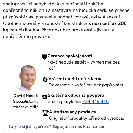
spolupracující pohyb křesla s možností lehkého
dopředného náklonu a nastavitelná hloubka sedu se přesně
přizpůsobí vaší postavě a podpoří zdravé, aktivní sezení.
Odolné materiály a robustní konstrukce
s nosností až 200
kg
zaručí dlouhou životnost bez prosezení a jistotu v
nepřetržitém provozu.
🛡️
Garance spokojenosti
Když nebude sedět – vyměníme bez
řečí.
🔄
Vrácení do 30 dnů zdarma
Odvezeme a vyřešíme bez papírování.
☎️
Skutečná odborná podpora
David Nosek
Specialista na
Zavolej kdykoliv:
774 449 410
zátěžové židle
🏆
Autorizovaný prodejce
Originální produkty přímo od výrobce.
Nejste si jistí výběrem?
Zeptejte se mě.
Rád poradím.