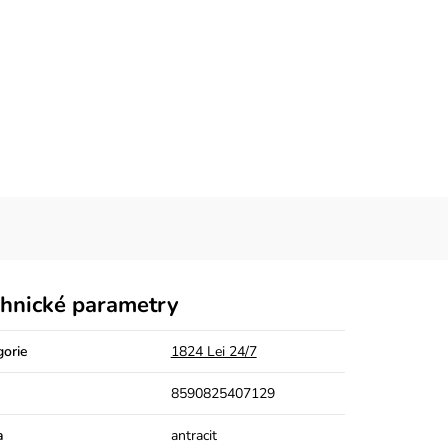
hnické parametry
gorie
1824 Lei 24/7
8590825407129
a
antracit