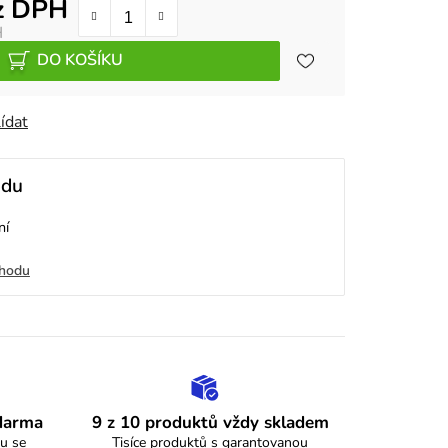
z DPH
H
DO KOŠÍKU
ídat
odu
ní
chodu
zdarma
9 z 10 produktů vždy skladem
u se
Tisíce produktů s garantovanou