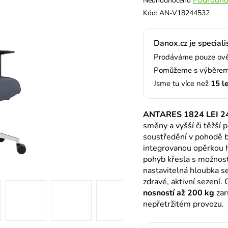
Neohodnoceno
hodnocení
Kód:
AN-V18244532
produktu
je
Danox.cz je speciali
0,0
z
Prodáváme pouze ověř
5
Pomůžeme s výběrem,
hvězdiček.
Jsme tu více než
15 l
ANTARES 1824 LEI 2
směny a vyšší či těžší p
soustředění v pohodě 
integrovanou opěrkou hl
pohyb křesla s možnos
nastavitelná hloubka s
zdravé, aktivní sezení.
nosností až 200 kg
zar
nepřetržitém provozu.