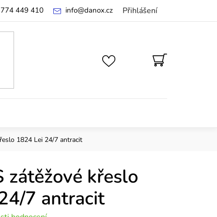
 774 449 410
info
@
danox.cz
Přihlášení
NÁKUPNÍ
KOŠÍK
slo 1824 Lei 24/7 antracit
zátěžové křeslo
24/7 antracit
sti hodnocení