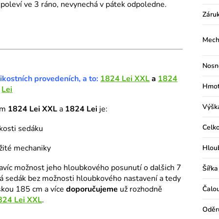
epoleví ve 3 ráno, nevynechá v pátek odpoledne.
Záru
Mech
Nosn
kostních provedeních, a to:
1824 Lei XXL
a
1824
Hmot
Lei
Výšk
em
1824 Lei XXL
a
1824 Lei
je:
Celko
ikosti sedáku
žité mechaniky
Hlou
avíc možnost jeho hloubkového posunutí o dalšich 7
Šířka
 sedák bez možnosti hloubkového nastavení a tedy
škou 185 cm a více
doporučujeme
už rozhodně
Čalo
824 Lei XXL
.
Oděr