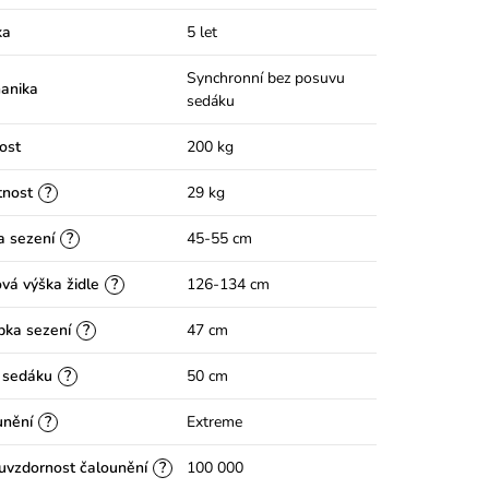
ka
5 let
Synchronní bez posuvu
anika
sedáku
ost
200 kg
?
nost
29 kg
?
a sezení
45-55 cm
?
vá výška židle
126-134 cm
?
bka sezení
47 cm
?
 sedáku
50 cm
?
unění
Extreme
?
uvzdornost čalounění
100 000