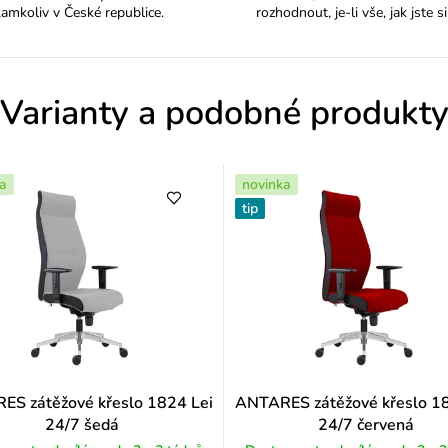
h
kamkoliv v České republice.
rozhodnout, je-li vše, jak jste si
o
d
Varianty a podobné produkt
n
o
a
novinka
c
tip
e
n
í
S zátěžové křeslo 1824 Lei
ANTARES zátěžové křeslo 1
24/7 šedá
24/7 červená