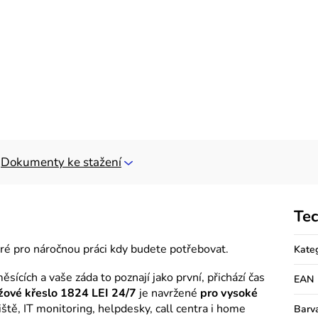
Dokumenty ke stažení
Tec
eré pro náročnou práci kdy budete potřebovat.
Kate
sících a vaše záda to poznají jako první, přichází čas
EAN
ové křeslo 1824 LEI 24/7
je navržené
pro vysoké
viště, IT monitoring, helpdesky, call centra i home
Barv