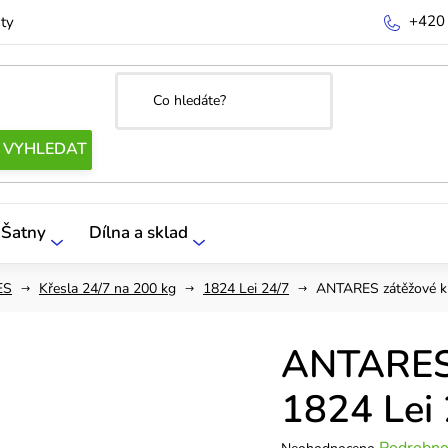
+420
ty
Šatny
Dílna a sklad
ES
Křesla 24/7 na 200 kg
1824 Lei 24/7
ANTARES zátěžové kře
ANTARES 
1824 Lei 
Průměrné
Podrobno