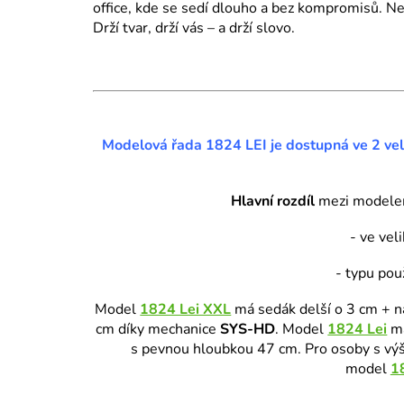
office, kde se sedí dlouho a bez kompromisů. N
Drží tvar, drží vás – a drží slovo.
Modelová řada 1824 LEI je dostupná ve 2 veli
Hlavní rozdíl
mezi model
- ve vel
- typu pou
Model
1824 Lei XXL
má sedák delší o 3 cm + n
cm díky mechanice
SYS-HD
. Model
1824 Lei
má
s pevnou hloubkou 47 cm. Pro osoby s vý
model
1