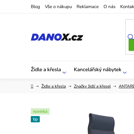
Přejít
Blog
Vše o nákupu
Reklamace
O nás
Kontak
na
obsah
Židle a křesla
Kancelářský nábytek
Domů
Židle a křesla
Značky židlí a křesel
ANTAR
novinka
tip