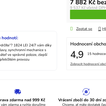
Měrná cena:
7 882 Kč be
9 537 Kč
včetně DP
Zeptat se
Hl
 hodnotí:
Hodnocení obch
vydržíte“? 1824 LEI 24/7 vám díky
lavy, synchronní mechanice s
4,9
Průměrné
15 hodnoce
teř ve správné poloze, zlepší
hodnocení
epřetržitém provozu
V
obchodu
Zobrazit hodnocení ob
je
4,9
ý
z
5
p
hvězdiček.
i
s
rava zdarma nad 999 Kč
Vrácení zboží do 30 dní 
 vám zdarma a rychle doručíme
Chceme, ať máte dostatek čas