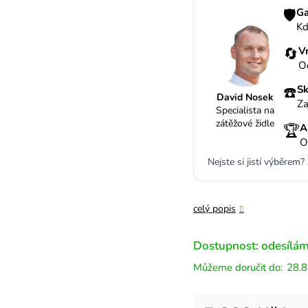
🛡️
Ga
Kd
🔄
V
O
☎️
Sk
David Nosek
Za
Specialista na
zátěžové židle
🏆
A
O
Nejste si jistí výběrem?
celý popis
Dostupnost: odesílám
28.8