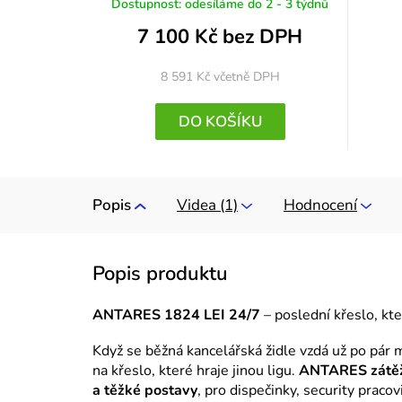
Dostupnost: odesíláme do 2 - 3 týdnů
7 100 Kč bez DPH
8 591 Kč
včetně DPH
DO KOŠÍKU
Popis
Videa (1)
Hodnocení
ANTARES 1824 LEI 24/7
– poslední křeslo, kt
Když se běžná kancelářská židle vzdá už po pár mě
na křeslo, které hraje jinou ligu.
ANTARES zátěž
a těžké postavy
, pro dispečinky, security praco