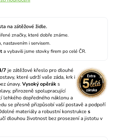
sta na zátěžové židle.
ené značky, které dobře známe.
 nastavením i servisem.
et
a vybavili jsme stovky firem po celé ČR.
4/7
je zátěžové křeslo pro dlouhé
ostavy, které udrží vaše záda, krk i
bez únavy.
Vysoký opěrák
s
avy, přirozeně spolupracující
tí lehkého dopředného náklonu a
edu se přesně přizpůsobí vaší postavě a podpoří
 Odolné materiály a robustní konstrukce
s
učí dlouhou životnost bez prosezení a jistotu v