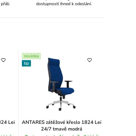
 přáli.
dostupností ihned k odeslání.
y
novinka
tip
824 Lei
ANTARES zátěžové křeslo 1824 Lei
24/7 tmavě modrá