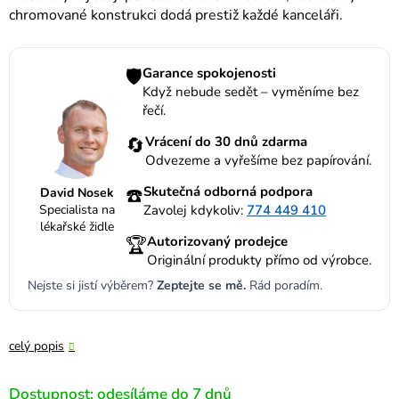
chromované konstrukci dodá prestiž každé kanceláři.
🛡️
Garance spokojenosti
Když nebude sedět – vyměníme bez
řečí.
🔄
Vrácení do 30 dnů zdarma
Odvezeme a vyřešíme bez papírování.
☎️
Skutečná odborná podpora
David Nosek
Specialista na
Zavolej kdykoliv:
774 449 410
lékařské židle
🏆
Autorizovaný prodejce
Originální produkty přímo od výrobce.
Nejste si jistí výběrem?
Zeptejte se mě.
Rád poradím.
celý popis
Dostupnost: odesíláme do 7 dnů