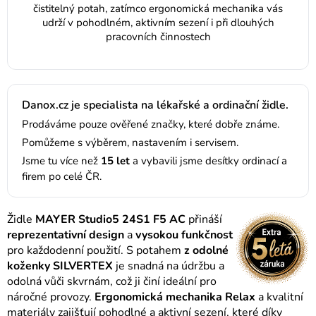
čistitelný potah, zatímco ergonomická mechanika vás
udrží v pohodlném, aktivním sezení i při dlouhých
pracovních činnostech
Danox.cz je specialista na lékařské a ordinační židle.
Prodáváme pouze ověřené značky, které dobře známe.
Pomůžeme s výběrem, nastavením i servisem.
Jsme tu více než
15 let
a vybavili jsme desítky ordinací a
firem po celé ČR.
Židle
MAYER Studio5 24S1 F5 AC
přináší
reprezentativní design
a
vysokou funkčnost
pro každodenní použití. S potahem
z odolné
koženky SILVERTEX
je snadná na údržbu a
odolná vůči skvrnám, což ji činí ideální pro
náročné provozy.
Ergonomická mechanika Relax
a kvalitní
materiály zajišťují pohodlné a aktivní sezení, které díky