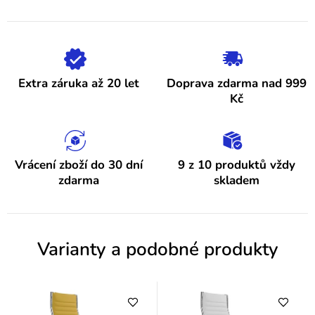
5
p
hvězdiček.
i
s
h
Extra záruka až 20 let
Doprava zdarma nad 999
o
Kč
d
n
o
Vrácení zboží do 30 dní
9 z 10 produktů vždy
zdarma
skladem
c
e
n
Varianty a podobné produkty
í