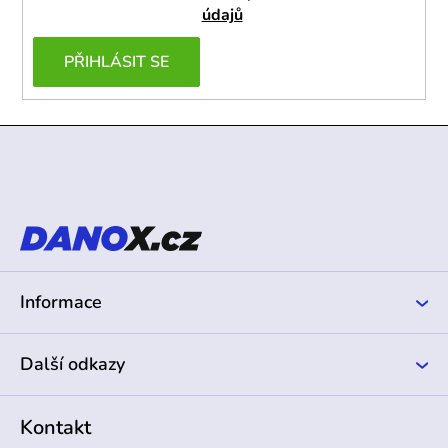
údajů
PŘIHLÁSIT SE
Z
á
p
a
t
í
Informace
Další odkazy
Kontakt