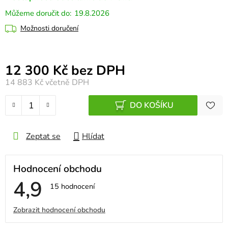
19.8.2026
Možnosti doručení
Měrná cena:
12 300 Kč bez DPH
14 883 Kč
včetně DPH
DO KOŠÍKU
Zeptat se
Hlídat
Hodnocení obchodu
4,9
Průměrné
15 hodnocení
hodnocení
obchodu
V
Zobrazit hodnocení obchodu
je
4,9
ý
z