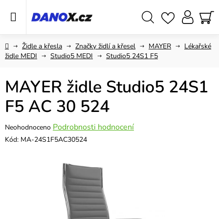
Přejít
na
obsah
Hledat
NÁ
KO
Domů
Židle a křesla
Značky židlí a křesel
MAYER
Lékařské
židle MEDI
Studio5 MEDI
Studio5 24S1 F5
MAYER židle Studio5 24S1
F5 AC 30 524
Průměrné
Podrobnosti hodnocení
Neohodnoceno
hodnocení
Kód:
MA-24S1F5AC30524
produktu
je
0,0
z
5
hvězdiček.