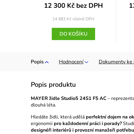
12 300 Kč bez DPH
1
14 883 Kč
včetně DPH
DO KOŠÍKU
Popis
Hodnocení
Dokumenty ke 
MAYER židle Studio5 24S1 F5 AC
– reprezentat
dlouhá léta.
Hledáte židli, která udělá
perfektní dojem na o
ergonomii
pro každodenní práci i porady?
Stud
designéři interiérů i provozní manažeři potřebu