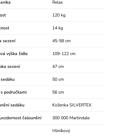
anika
Relax
ost
120 kg
nost
14 kg
a sezení
45-58 cm
vá výška židle
109-122 cm
bka sezení
47 cm
 sedáku
50 cm
 s područkami
56 cm
unění sedáku
Koženka SILVERTEX
uvzdornost čalounění
300 000 Martindale
Hliníkový