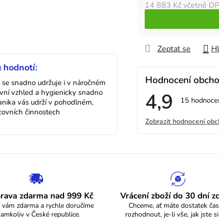
14 883 Kč
včetně D
Zeptat se
Hl
 hodnotí:
Hodnocení obch
ň se snadno udržuje i v náročném
vní vzhled a hygienicky snadno
4,9
Průměrné
15 hodnoce
anika vás udrží v pohodlném,
hodnocení
acovních činnostech
V
obchodu
Zobrazit hodnocení ob
je
4,9
ý
z
5
p
hvězdiček.
i
s
rava zdarma nad 999 Kč
Vrácení zboží do 30 dní 
 vám zdarma a rychle doručíme
Chceme, ať máte dostatek čas
h
kamkoliv v České republice.
rozhodnout, je-li vše, jak jste si