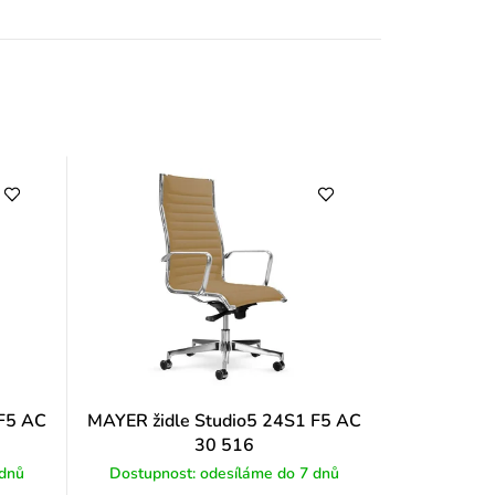
y
 F5 AC
MAYER židle Studio5 24S1 F5 AC
30 516
 dnů
Dostupnost: odesíláme do 7 dnů