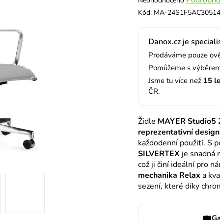
Neohodnoceno
hodnocení
Kód:
MA-24S1F5AC3051
produktu
je
Danox.cz je speciali
0,0
z
Prodáváme pouze ověř
5
Pomůžeme s výběrem,
hvězdiček.
Jsme tu více než
15 l
ČR.
Židle
MAYER Studio5 
reprezentativní design
každodenní použití. S
SILVERTEX
je snadná n
což ji činí ideální pro 
mechanika Relax
a kva
sezení, které díky chro
Ga