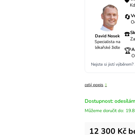
🛡️
Kd
🔄
V
O
☎️
Sk
David Nosek
Za
Specialista na
lékařské židle
🏆
A
O
Nejste si jistí výběrem?
celý popis
Dostupnost: odesílám
19.8
Měrná cena:
12 300 Kč 