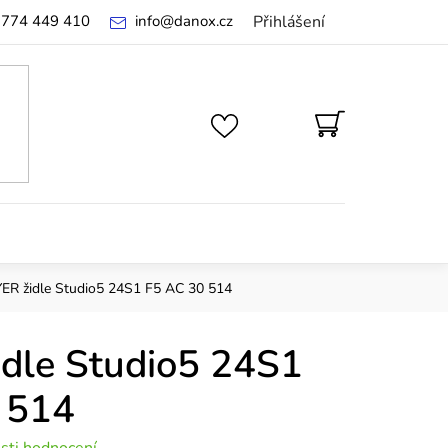
 774 449 410
info
@
danox.cz
Přihlášení
NÁKUPNÍ
KOŠÍK
ER židle Studio5 24S1 F5 AC 30 514
dle Studio5 24S1
 514
sti hodnocení