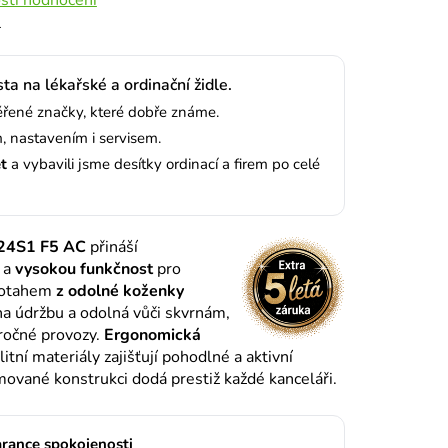
4
sta na lékařské a ordinační židle.
ené značky, které dobře známe.
 nastavením i servisem.
et
a vybavili jsme desítky ordinací a firem po celé
24S1 F5 AC
přináší
a
vysokou funkčnost
pro
 potahem
z odolné koženky
a údržbu a odolná vůči skvrnám,
náročné provozy.
Ergonomická
litní materiály zajišťují pohodlné a aktivní
mované konstrukci dodá prestiž každé kanceláři.
rance spokojenosti