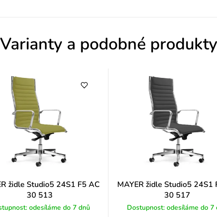
o
d
Varianty a podobné produkt
n
o
c
e
n
í
 židle Studio5 24S1 F5 AC
MAYER židle Studio5 24S1
30 513
30 517
tupnost: odesíláme do 7 dnů
Dostupnost: odesíláme do 7