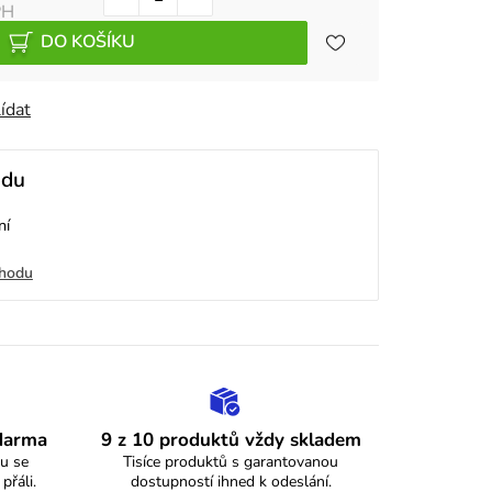
PH
DO KOŠÍKU
ídat
odu
ní
chodu
zdarma
9 z 10 produktů vždy skladem
u se
Tisíce produktů s garantovanou
 přáli.
dostupností ihned k odeslání.