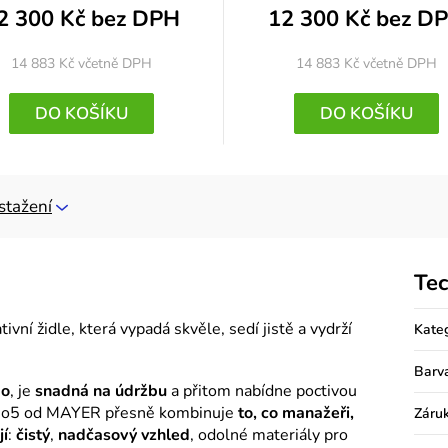
2 300 Kč bez DPH
12 300 Kč bez D
14 883 Kč
včetně DPH
14 883 Kč
včetně DPH
DO KOŠÍKU
DO KOŠÍKU
stažení
Tec
ivní židle, která vypadá skvěle, sedí jistě a vydrží
Kate
Barv
ko
, je
snadná na údržbu
a přitom nabídne poctivou
io5 od MAYER přesně kombinuje
to, co manažeři,
Záru
jí
:
čistý
,
nadčasový vzhled
, odolné materiály pro