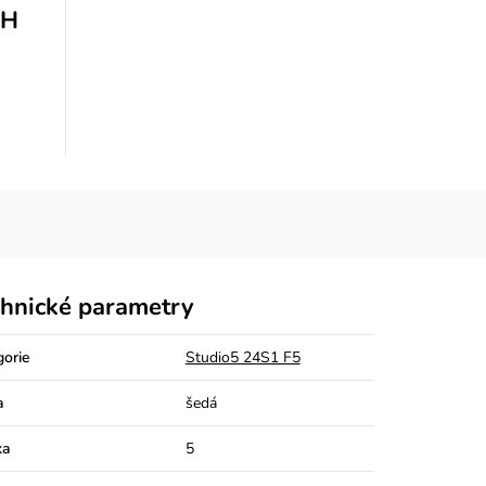
PH
hnické parametry
gorie
Studio5 24S1 F5
a
šedá
ka
5