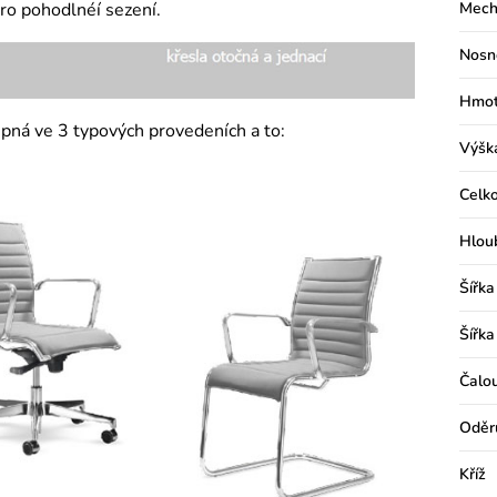
ro pohodlnéí sezení.
Mech
Nosn
Hmot
pná ve 3 typových provedeních a to:
Výšk
Celko
Hlou
Šířka
Šířka
Čalo
Oděr
Kříž