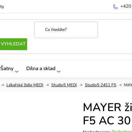
+420
ty
Šatny
Dílna a sklad
Lékařské židle MEDI
Studio5 MEDI
Studio5 24S1 F5
MAY
MAYER ži
F5 AC 30
Průměrné
Podrobno