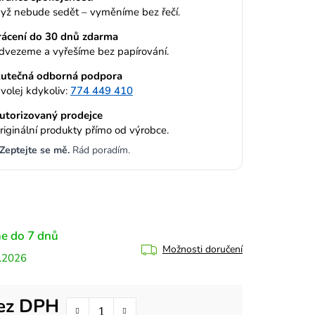
yž nebude sedět – vyměníme bez řečí.
rácení do 30 dnů zdarma
dvezeme a vyřešíme bez papírování.
utečná odborná podpora
volej kdykoliv:
774 449 410
utorizovaný prodejce
riginální produkty přímo od výrobce.
Zeptejte se mě.
Rád poradím.
e do 7 dnů
Možnosti doručení
.2026
bez DPH