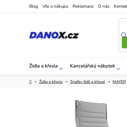
Přejít
Blog
Vše o nákupu
Reklamace
O nás
Kontak
na
obsah
Židle a křesla
Kancelářský nábytek
Domů
Židle a křesla
Značky židlí a křesel
MAYER