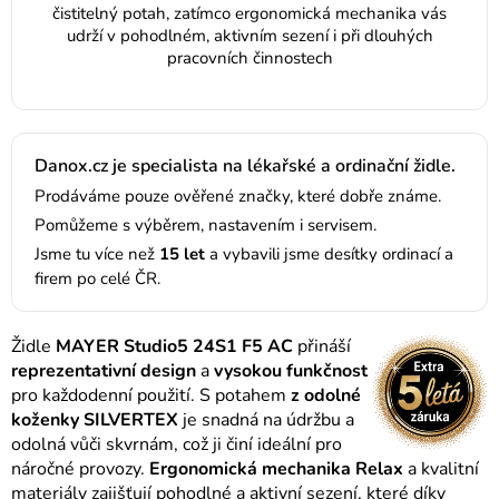
čistitelný potah, zatímco ergonomická mechanika vás
udrží v pohodlném, aktivním sezení i při dlouhých
pracovních činnostech
Danox.cz je specialista na lékařské a ordinační židle.
Prodáváme pouze ověřené značky, které dobře známe.
Pomůžeme s výběrem, nastavením i servisem.
Jsme tu více než
15 let
a vybavili jsme desítky ordinací a
firem po celé ČR.
Židle
MAYER Studio5 24S1 F5 AC
přináší
reprezentativní design
a
vysokou funkčnost
pro každodenní použití. S potahem
z odolné
koženky SILVERTEX
je snadná na údržbu a
odolná vůči skvrnám, což ji činí ideální pro
náročné provozy.
Ergonomická mechanika Relax
a kvalitní
materiály zajišťují pohodlné a aktivní sezení, které díky