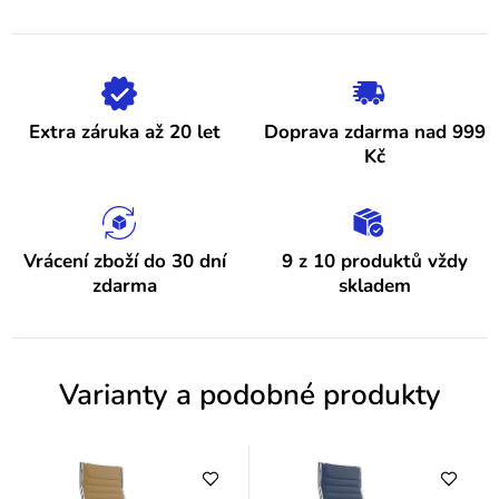
5
p
hvězdiček.
i
s
h
Extra záruka až 20 let
Doprava zdarma nad 999
o
Kč
d
n
o
Vrácení zboží do 30 dní
9 z 10 produktů vždy
zdarma
skladem
c
e
n
Varianty a podobné produkty
í