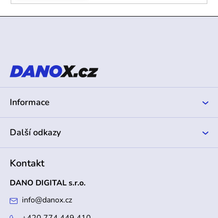
Z
á
p
a
t
í
Informace
Další odkazy
Kontakt
DANO DIGITAL s.r.o.
info
@
danox.cz
+420 774 449 410