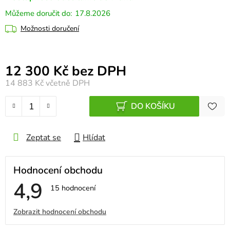
17.8.2026
Možnosti doručení
Měrná cena:
12 300 Kč bez DPH
14 883 Kč
včetně DPH
DO KOŠÍKU
Zeptat se
Hlídat
Hodnocení obchodu
4,9
Průměrné
15 hodnocení
hodnocení
obchodu
V
Zobrazit hodnocení obchodu
je
4,9
ý
z