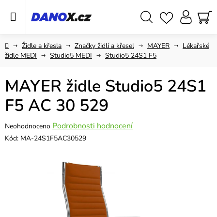
Přejít
na
obsah
Hledat
NÁ
KO
Domů
Židle a křesla
Značky židlí a křesel
MAYER
Lékařské
židle MEDI
Studio5 MEDI
Studio5 24S1 F5
MAYER židle Studio5 24S1
F5 AC 30 529
Průměrné
Podrobnosti hodnocení
Neohodnoceno
hodnocení
Kód:
MA-24S1F5AC30529
produktu
je
0,0
z
5
hvězdiček.