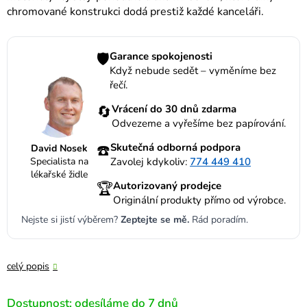
chromované konstrukci dodá prestiž každé kanceláři.
🛡️
Garance spokojenosti
Když nebude sedět – vyměníme bez
řečí.
🔄
Vrácení do 30 dnů zdarma
Odvezeme a vyřešíme bez papírování.
☎️
Skutečná odborná podpora
David Nosek
Specialista na
Zavolej kdykoliv:
774 449 410
lékařské židle
🏆
Autorizovaný prodejce
Originální produkty přímo od výrobce.
Nejste si jistí výběrem?
Zeptejte se mě.
Rád poradím.
celý popis
Dostupnost: odesíláme do 7 dnů