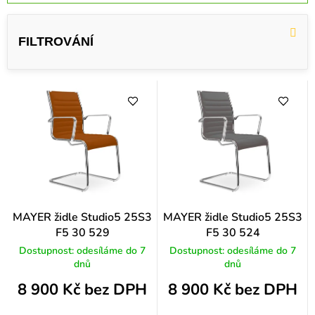
z
e
n
í
p
r
o
d
u
k
MAYER židle Studio5 25S3
MAYER židle Studio5 25S3
F5 30 529
F5 30 524
t
Dostupnost: odesíláme do 7
Dostupnost: odesíláme do 7
ů
dnů
dnů
8 900 Kč bez DPH
8 900 Kč bez DPH