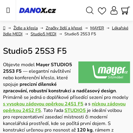
Přejít
na
obsah
Hledat
NÁ
KO
Domů
Židle a křesla
Značky židlí a křesel
MAYER
Lékařské
židle MEDI
Studio5 MEDI
Studio5 25S3 F5
Studio5 25S3 F5
Objevte model
Mayer STUDIO5
25S3 F5
— elegantní návštěvní
nebo konferenční křeslo, které
spojuje
precizní dílenské
zpracování, robustní konstrukci a nadčasový design
.
Primárně se jedná o doplňkové přísedící sezení pro modely
s vysokou zádovou opěrkou 24S1 F5
a s
nízkou zádovou
opěrkou 24S2 F5
. Tato řada
STUDIO5
je ideální volbou
pro reprezentativní zasedací místnosti či moderní
kancelářská prostředí, kde se počítá první dojem. S
konstrukcí určenou pro nosnost až
120 kg
, rámem z