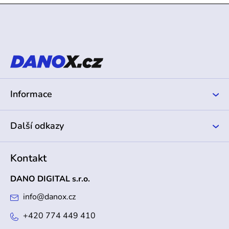
Z
á
p
a
t
í
Informace
Další odkazy
Kontakt
DANO DIGITAL s.r.o.
info
@
danox.cz
+420 774 449 410