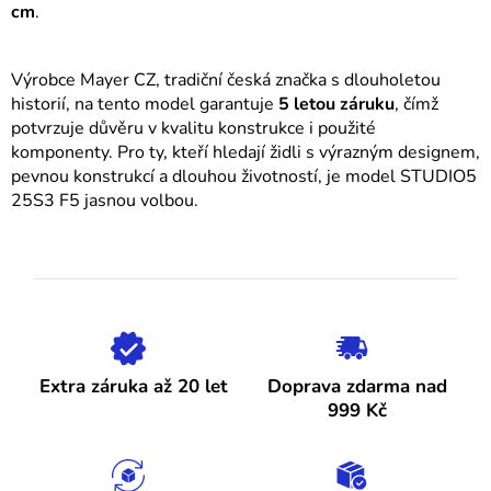
cm
.
ý
p
i
Výrobce Mayer CZ, tradiční česká značka s dlouholetou
s
historií, na tento model garantuje
5 letou záruku
, čímž
u
potvrzuje důvěru v kvalitu konstrukce i použité
komponenty. Pro ty, kteří hledají židli s výrazným designem,
pevnou konstrukcí a dlouhou životností, je model STUDIO5
25S3 F5 jasnou volbou.
Extra záruka až 20 let
Doprava zdarma nad
999 Kč