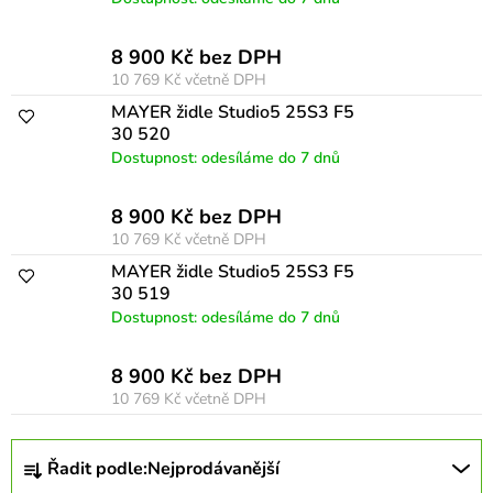
d
u
8 900 Kč bez DPH
k
10 769 Kč
včetně DPH
t
MAYER židle Studio5 25S3 F5
ů
30 520
Dostupnost: odesíláme do 7 dnů
8 900 Kč bez DPH
10 769 Kč
včetně DPH
MAYER židle Studio5 25S3 F5
30 519
Dostupnost: odesíláme do 7 dnů
8 900 Kč bez DPH
10 769 Kč
včetně DPH
Ř
Řadit podle:
Nejprodávanější
a