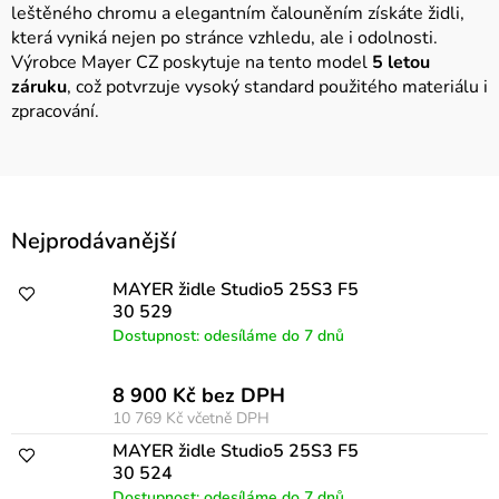
leštěného chromu a elegantním čalouněním získáte židli,
která vyniká nejen po stránce vzhledu, ale i odolnosti.
Výrobce Mayer CZ poskytuje na tento model
5 letou
záruku
, což potvrzuje vysoký standard použitého materiálu i
zpracování.
V
Nejprodávanější
ý
p
MAYER židle Studio5 25S3 F5
30 529
i
Dostupnost: odesíláme do 7 dnů
s
p
8 900 Kč bez DPH
10 769 Kč
včetně DPH
r
MAYER židle Studio5 25S3 F5
o
30 524
Dostupnost: odesíláme do 7 dnů