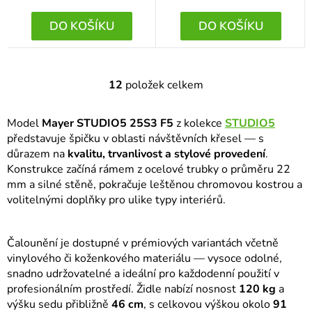
DO KOŠÍKU
DO KOŠÍKU
12
položek celkem
O
v
Model
Mayer STUDIO5 25S3 F5
z kolekce
STUDIO5
l
představuje špičku v oblasti návštěvních křesel — s
á
důrazem na
kvalitu, trvanlivost a stylové provedení
.
d
Konstrukce začíná rámem z ocelové trubky o průměru 22
a
mm a silné stěně, pokračuje leštěnou chromovou kostrou a
c
volitelnými doplňky pro ulike typy interiérů.
í
p
r
Čalounění je dostupné v prémiových variantách včetně
v
vinylového či koženkového materiálu — vysoce odolné,
snadno udržovatelné a ideální pro každodenní použití v
k
profesionálním prostředí. Židle nabízí nosnost
120 kg
a
y
výšku sedu přibližně
46 cm
, s celkovou výškou okolo
91
v