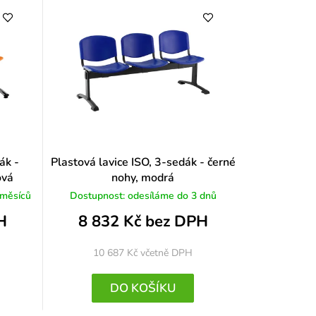
ák -
Plastová lavice ISO, 3-sedák - černé
ová
nohy, modrá
 měsíců
Dostupnost: odesíláme do 3 dnů
H
8 832 Kč bez DPH
10 687 Kč
včetně DPH
DO KOŠÍKU