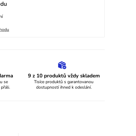
odu
ní
chodu
zdarma
9 z 10 produktů vždy skladem
u se
Tisíce produktů s garantovanou
 přáli.
dostupností ihned k odeslání.
y