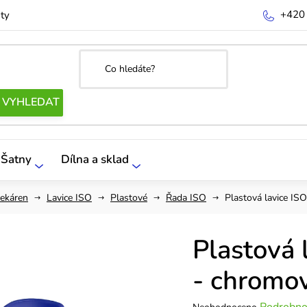
+420
ty
Šatny
Dílna a sklad
čekáren
Lavice ISO
Plastové
Řada ISO
Plastová lavice IS
Plastová 
- chromo
Průměrné
Podrobno