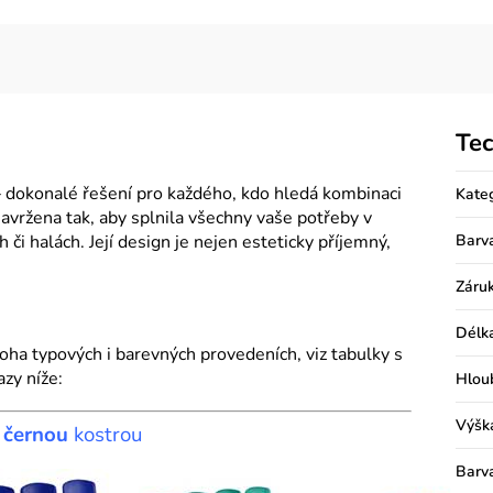
Tec
 dokonalé řešení pro každého, kdo hledá kombinaci
Kate
 navržena tak, aby splnila všechny vaše potřeby v
 či halách. Její design je nejen esteticky příjemný,
Barv
Záru
Délk
ha typových i barevných provedeních, viz tabulky s
zy níže:
Hlou
Výšk
s
černou
kostrou
Barv