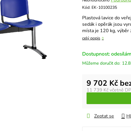
Neohodnoceno
hodnocení
Kód:
EK-10100235
produktu
Plastová lavice do veře
je
sedák i opěrák jsou vy
0,0
místa je 120 kg, výběr 
z
5
celý popis
hvězdiček.
Dostupnost: odesílám
12.8
Měrná cena:
9 702 Kč be
11 739 Kč
včetně D
Zeptat se
Hl