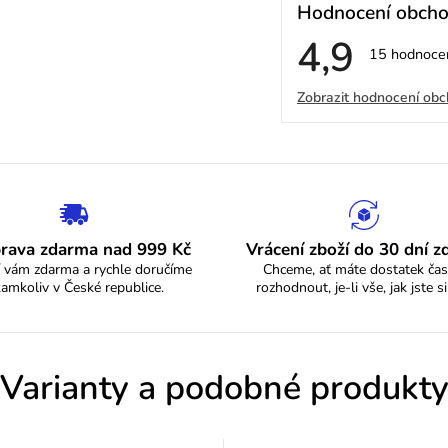
Hodnocení obch
4,9
Průměrné
15 hodnoce
hodnocení
V
obchodu
Zobrazit hodnocení ob
je
4,9
ý
z
5
p
hvězdiček.
i
s
rava zdarma nad 999 Kč
Vrácení zboží do 30 dní 
 vám zdarma a rychle doručíme
Chceme, ať máte dostatek čas
h
kamkoliv v České republice.
rozhodnout, je-li vše, jak jste si
o
d
Varianty a podobné produkt
n