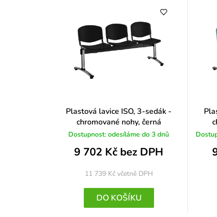
Plastová lavice ISO, 3-sedák -
Pla
chromované nohy, černá
c
Dostupnost: odesíláme do 3 dnů
Dostup
9 702 Kč bez DPH
11 739 Kč
včetně DPH
DO KOŠÍKU