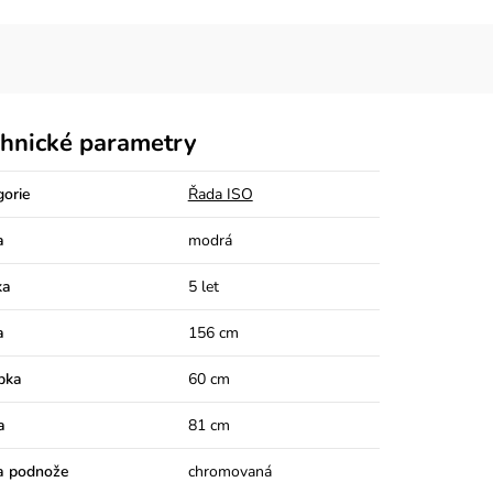
hnické parametry
gorie
Řada ISO
a
modrá
ka
5 let
a
156 cm
bka
60 cm
a
81 cm
a podnože
chromovaná