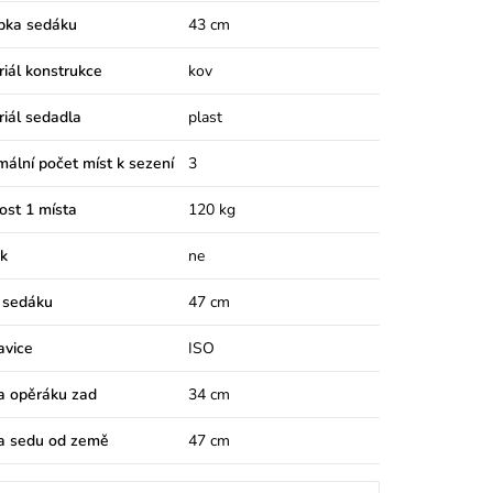
bka sedáku
43 cm
iál konstrukce
kov
iál sedadla
plast
ální počet míst k sezení
3
ost 1 místa
120 kg
k
ne
 sedáku
47 cm
avice
ISO
a opěráku zad
34 cm
a sedu od země
47 cm