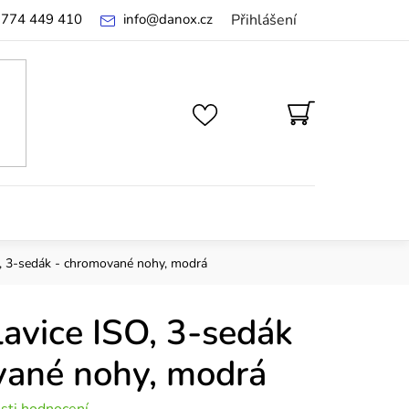
 774 449 410
info
@
danox.cz
Přihlášení
NÁKUPNÍ
KOŠÍK
O, 3-sedák - chromované nohy, modrá
lavice ISO, 3-sedák
vané nohy, modrá
sti hodnocení