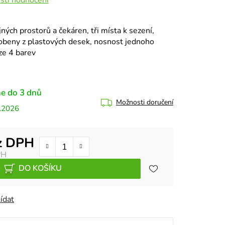
jných prostorů a čekáren, tři místa k sezení,
robeny z plastových desek, nosnost jednoho
ze 4 barev
e do 3 dnů
Možnosti doručení
.2026
z DPH
PH
DO KOŠÍKU
ídat