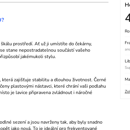
H
O?
Ro
ý
Fr
škálu prostředí. Ať už ji umístíte do čekárny,
an
 se stane nepostradatelnou součástí vašeho
přizpůsobí jakémukoli stylu.
i
Li
Sup
s
Ma
která zajišťuje stabilitu a dlouhou životnost. Černé
eny plastovými nástavci, které chrání vaši podlahu
Zo
sto je lavice připravena zvládnout i náročné
o
odlné sezení a jsou navrženy tak, aby byly snadno
e opět jako nová. To je ideální pro frekventované