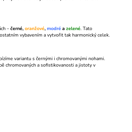
o
c
e
ách –
černé,
oranžové
,
modré
a
zelené
. Tato
 ostatním vybavením a vytvořit tak harmonický celek.
í
 nabízíme variantu s černými i chromovanými nohami.
 chromovaných a sofistikovanosti a jistoty v