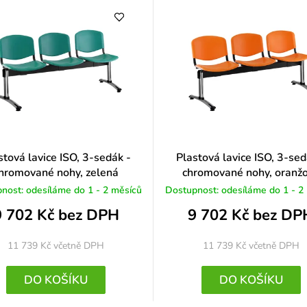
o
c
e
n
í
stová lavice ISO, 3-sedák -
Plastová lavice ISO, 3-sed
hromované nohy, zelená
chromované nohy, oranž
nost: odesíláme do 1 - 2 měsíců
Dostupnost: odesíláme do 1 - 2
9 702 Kč bez DPH
9 702 Kč bez DP
11 739 Kč
včetně DPH
11 739 Kč
včetně DPH
DO KOŠÍKU
DO KOŠÍKU