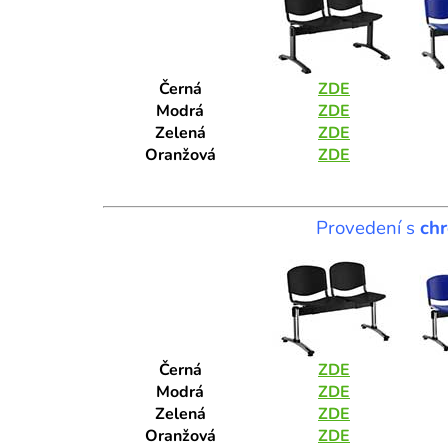
Černá
ZDE
Modrá
ZDE
Zelená
ZDE
Oranžová
ZDE
Provedení s
ch
Černá
ZDE
Modrá
ZDE
Zelená
ZDE
Oranžová
ZDE