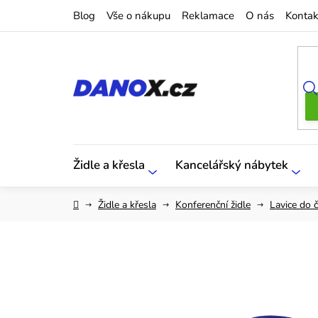
Přejít
Blog
Vše o nákupu
Reklamace
O nás
Kontak
na
obsah
Židle a křesla
Kancelářský nábytek
Domů
Židle a křesla
Konferenční židle
Lavice do 