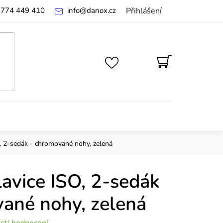
 774 449 410
info
@
danox.cz
Přihlášení
NÁKUPNÍ
KOŠÍK
O, 2-sedák - chromované nohy, zelená
lavice ISO, 2-sedák
ané nohy, zelená
sti hodnocení