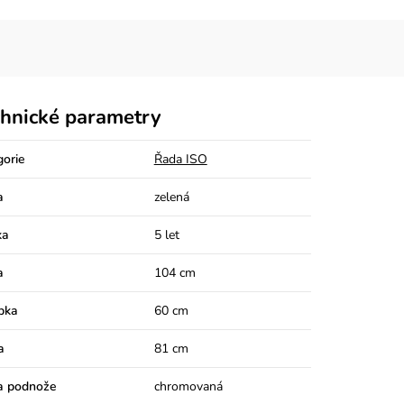
hnické parametry
gorie
Řada ISO
a
zelená
ka
5 let
a
104 cm
bka
60 cm
a
81 cm
a podnože
chromovaná