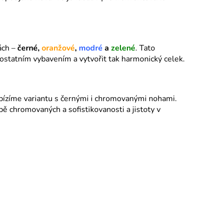
o
c
e
ách –
černé,
oranžové
,
modré
a
zelené
. Tato
 ostatním vybavením a vytvořit tak harmonický celek.
í
 nabízíme variantu s černými i chromovanými nohami.
 chromovaných a sofistikovanosti a jistoty v