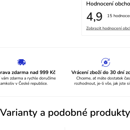
Hodnocení obch
4,9
Průměrné
15 hodnoce
hodnocení
V
obchodu
Zobrazit hodnocení ob
je
4,9
ý
z
5
p
hvězdiček.
i
s
rava zdarma nad 999 Kč
Vrácení zboží do 30 dní 
 vám zdarma a rychle doručíme
Chceme, ať máte dostatek čas
h
kamkoliv v České republice.
rozhodnout, je-li vše, jak jste si
o
d
Varianty a podobné produkt
n