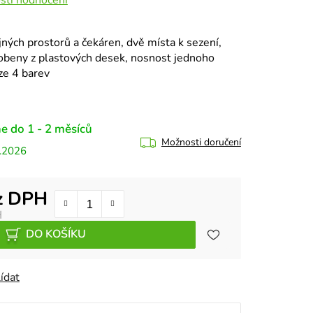
jných prostorů a čekáren, dvě místa k sezení,
robeny z plastových desek, nosnost jednoho
ze 4 barev
e do 1 - 2 měsíců
Možnosti doručení
.2026
z DPH
H
DO KOŠÍKU
ídat