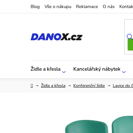
Přejít
Blog
Vše o nákupu
Reklamace
O nás
Kontak
na
obsah
Židle a křesla
Kancelářský nábytek
Domů
Židle a křesla
Konferenční židle
Lavice do 