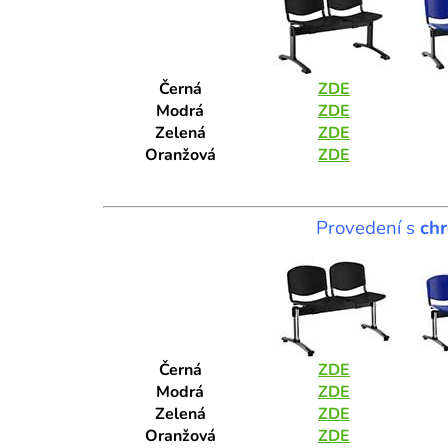
Černá
ZDE
Modrá
ZDE
Zelená
ZDE
Oranžová
ZDE
Provedení s
ch
Černá
ZDE
Modrá
ZDE
Zelená
ZDE
Oranžová
ZDE