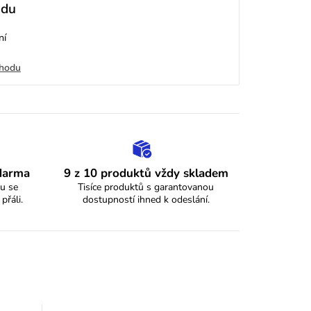
odu
ní
chodu
zdarma
9 z 10 produktů vždy skladem
u se
Tisíce produktů s garantovanou
 přáli.
dostupností ihned k odeslání.
y