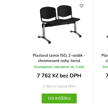
Plastová lavice ISO, 2-sedák -
Pla
chromované nohy, černá
c
Dostupnost: odesíláme do 3 dnů
Dos
7 762 Kč bez DPH
9 392 Kč
včetně DPH
DO KOŠÍKU