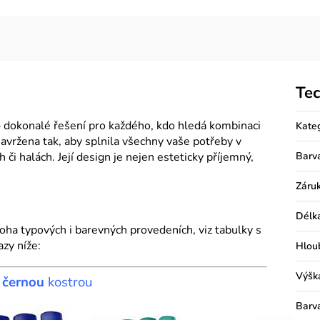
Tec
 dokonalé řešení pro každého, kdo hledá kombinaci
Kate
 navržena tak, aby splnila všechny vaše potřeby v
 či halách. Její design je nejen esteticky příjemný,
Barv
Záru
Délk
ha typových i barevných provedeních, viz tabulky s
zy níže:
Hlou
Výšk
s
černou
kostrou
Barv