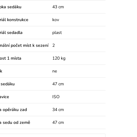
bka sedáku
43 cm
iál konstrukce
kov
iál sedadla
plast
ální počet míst k sezení
2
ost 1 místa
120 kg
k
ne
 sedáku
47 cm
avice
ISO
a opěráku zad
34 cm
a sedu od země
47 cm