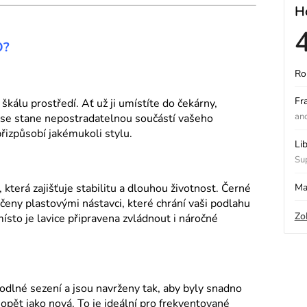
H
O?
Ro
ý
Fr
škálu prostředí. Ať už ji umístíte do čekárny,
an
 se stane nepostradatelnou součástí vašeho
přizpůsobí jakémukoli stylu.
i
Li
Sup
s
Ma
která zajišťuje stabilitu a dlouhou životnost. Černé
eny plastovými nástavci, které chrání vaši podlahu
Zo
sto je lavice připravena zvládnout i náročné
o
odlné sezení a jsou navrženy tak, aby byly snadno
e opět jako nová. To je ideální pro frekventované