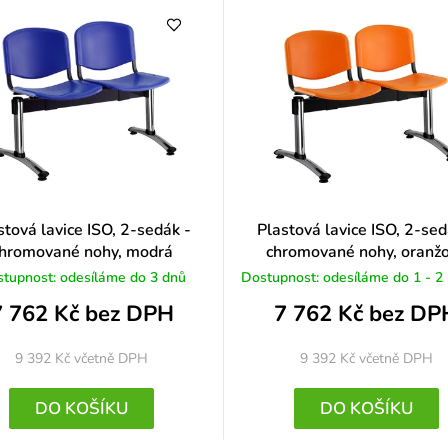
o
c
e
n
í
stová lavice ISO, 2-sedák -
Plastová lavice ISO, 2-sed
hromované nohy, modrá
chromované nohy, oranž
tupnost: odesíláme do 3 dnů
Dostupnost: odesíláme do 1 - 2
7 762 Kč bez DPH
7 762 Kč bez DP
9 392 Kč
včetně DPH
9 392 Kč
včetně DPH
DO KOŠÍKU
DO KOŠÍKU