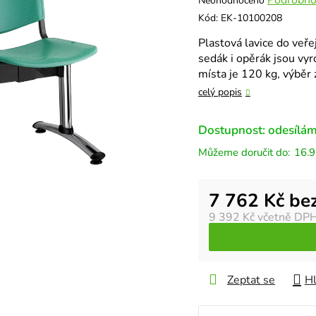
Neohodnoceno
hodnocení
Kód:
EK-10100208
produktu
Plastová lavice do veře
je
sedák i opěrák jsou vy
0,0
místa je 120 kg, výběr 
z
5
celý popis
hvězdiček.
Dostupnost: odesílám
16.9
Měrná cena:
7 762 Kč be
9 392 Kč
včetně DP
Zeptat se
Hl