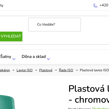
+420
ty
Šatny
Dílna a sklad
čekáren
Lavice ISO
Plastové
Řada ISO
Plastová lavice IS
Plastová 
- chromov
Průměrné
Podrobno