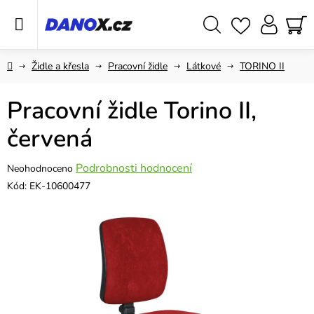
Přejít
na
obsah
Hledat
NÁ
KO
Domů
Židle a křesla
Pracovní židle
Látkové
TORINO II
Pracovní židle Torino II,
červená
Průměrné
Podrobnosti hodnocení
Neohodnoceno
hodnocení
Kód:
EK-10600477
produktu
je
0,0
z
5
hvězdiček.