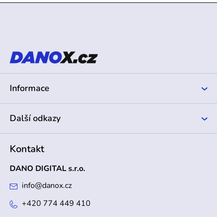
Z
á
p
a
t
í
Informace
Další odkazy
Kontakt
DANO DIGITAL s.r.o.
info
@
danox.cz
+420 774 449 410