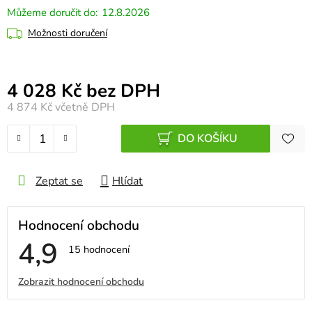
12.8.2026
Možnosti doručení
Měrná cena:
4 028 Kč bez DPH
4 874 Kč
včetně DPH
DO KOŠÍKU
Zeptat se
Hlídat
Hodnocení obchodu
4,9
Průměrné
15 hodnocení
hodnocení
obchodu
V
Zobrazit hodnocení obchodu
je
4,9
ý
z