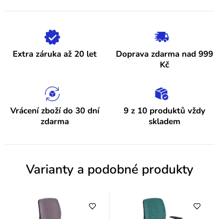
5
p
hvězdiček.
i
s
h
Extra záruka až 20 let
Doprava zdarma nad 999
o
Kč
d
n
o
Vrácení zboží do 30 dní
9 z 10 produktů vždy
zdarma
skladem
c
e
n
Varianty a podobné produkty
í