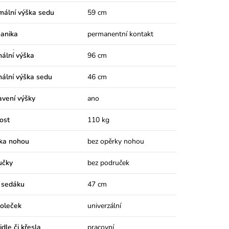
mální výška sedu
59 cm
anika
permanentní kontakt
záků
ální výška
96 cm
ální výška sedu
46 cm
avení výšky
ano
ost
110 kg
ka nohou
bez opěrky nohou
učky
bez područek
 sedáku
47 cm
koleček
univerzální
idle či křesla
pracovní