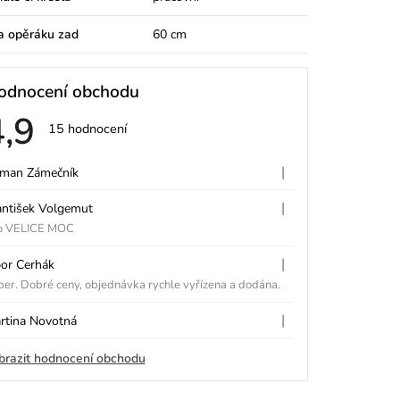
a opěráku zad
60 cm
odnocení obchodu
4,9
Průměrné
15 hodnocení
hodnocení
V
obchodu
je
|
man Zámečník
Hodnocení obchodu je 5 z 5 hvě
4,9
z
|
antišek Volgemut
5
Hodnocení obchodu je 5 z 5 hvě
p
hvězdiček.
o VELICE MOC
|
bor Cerhák
Hodnocení obchodu je 5 z 5 hvě
er. Dobré ceny, objednávka rychle vyřízena a dodána.
|
rtina Novotná
Hodnocení obchodu je 5 z 5 hvě
h
brazit hodnocení obchodu