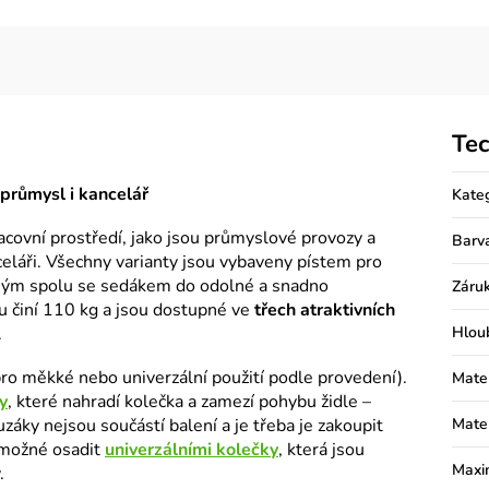
Tec
 průmysl i kancelář
Kate
acovní prostředí, jako jsou průmyslové provozy a
Barv
celáři. Všechny varianty jsou vybaveny pístem pro
ným spolu se sedákem do odolné a snadno
Záru
 činí 110 kg a jsou dostupné ve
třech atraktivních
.
Hlou
ro měkké nebo univerzální použití podle provedení).
Mater
y
, které nahradí kolečka a zamezí pohybu židle –
záky nejsou součástí balení a je třeba je zakoupit
Mater
e možné osadit
univerzálními kolečky
, která jsou
Maxi
.