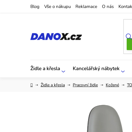
Přejít
Blog
Vše o nákupu
Reklamace
O nás
Kontak
na
obsah
Židle a křesla
Kancelářský nábytek
Domů
Židle a křesla
Pracovní židle
Kožené
T