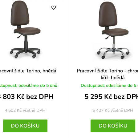
o
c
e
n
í
acovní židle Torino, hnědá
Pracovní židle Torino - chr
kříž, hnědá
tupnost: odesíláme do 5 dnů
Dostupnost: odesíláme do 5
3 803 Kč bez DPH
5 295 Kč bez DP
4 602 Kč
včetně DPH
6 407 Kč
včetně DPH
DO KOŠÍKU
DO KOŠÍKU