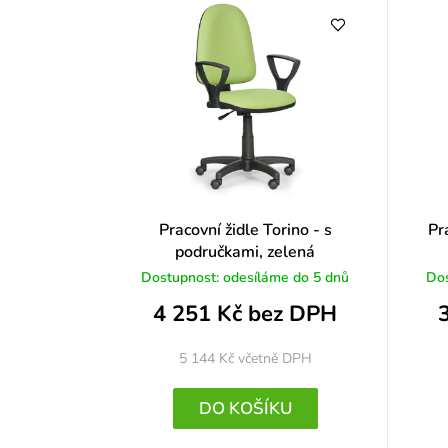
Pracovní židle Torino - s
Pr
područkami, zelená
Dostupnost: odesíláme do 5 dnů
Dos
4 251 Kč bez DPH
5 144 Kč
včetně DPH
DO KOŠÍKU