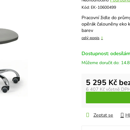
Neohodnoceno
hodnocení
Kód:
EK-10600499
produktu
Pracovní židle do průmy
je
opěrák čalouněny eko ků
0,0
barev
z
5
celý popis
hvězdiček.
Dostupnost: odesílám
14.8
Měrná cena:
5 295 Kč be
6 407 Kč
včetně DP
Zeptat se
Hl