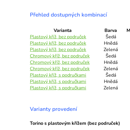
Přehled dostupných kombinací
Varianta
Barva
M
Plastový kříž, bez područek
Šedá
Plastový kříž, bez područek
Hnědá
Plastový kříž, bez područek
Zelená
Chromový kříž, bez područek
Šedá
Chromový kříž, bez područek
Hnědá
Chromový kříž, bez područek
Zelená
Plastový kříž, s područkami
Šedá
Plastový kříž, s područkami
Hnědá
Plastový kříž, s područkami
Zelená
Varianty provedení
Torino s plastovým křížem (bez područek)