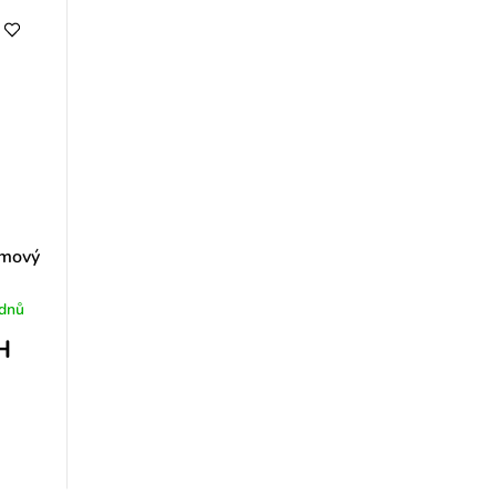
omový
 dnů
H