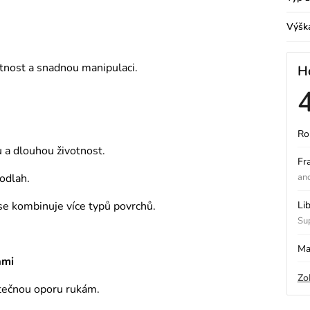
Výšk
otnost a snadnou manipulaci.
H
Ro
ý
tu a dlouhou životnost.
Fr
odlah.
an
i
se kombinuje více typů povrchů.
Li
Sup
s
Ma
ami
Zo
o
atečnou oporu rukám.