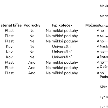
Maxi
Mech
ateriál kříže
Područky
Typ koleček
Možnost klu
Minim
Plast
Ne
Na měkké podlahy
Ano
Plast
Ne
Na měkké podlahy
Ano
Minim
Plast
Ne
Na měkké podlahy
Ano
Kov
Ne
Univerzální
Ano
Nast
Kov
Ne
Univerzální
Ano
Nosn
Kov
Ne
Univerzální
Ano
Plast
Ano
Na měkké podlahy
Ano
Opěr
Plast
Ano
Na měkké podlahy
Ano
Plast
Ano
Na měkké podlahy
Ano
Podr
Šířka
Typ 
Typ ž