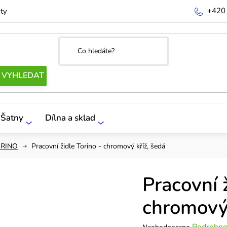
+420
ty
Šatny
Dílna a sklad
ORINO
Pracovní židle Torino - chromový kříž, šedá
Pracovní ž
chromový 
Průměrné
Podrobno