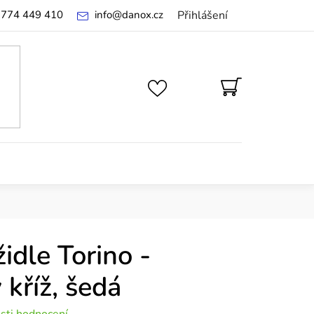
 774 449 410
info
@
danox.cz
Přihlášení
NÁKUPNÍ
KOŠÍK
idle Torino -
kříž, šedá
sti hodnocení