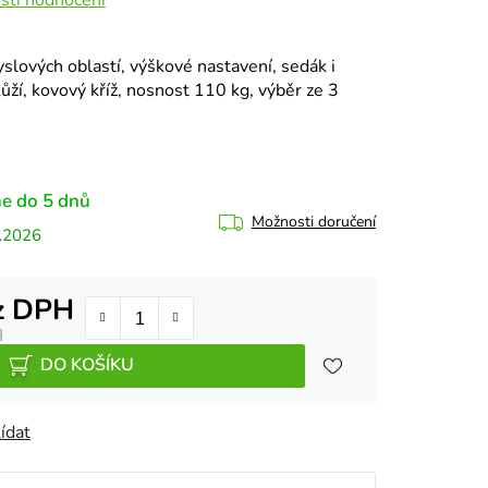
slových oblastí, výškové nastavení, sedák i
ží, kovový kříž, nosnost 110 kg, výběr ze 3
e do 5 dnů
Možnosti doručení
.2026
z DPH
H
DO KOŠÍKU
ídat