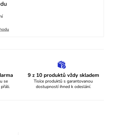
odu
ní
chodu
zdarma
9 z 10 produktů vždy skladem
u se
Tisíce produktů s garantovanou
 přáli.
dostupností ihned k odeslání.
y