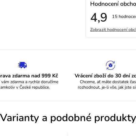
Hodnocení obch
4,9
Průměrné
15 hodnoce
hodnocení
V
obchodu
Zobrazit hodnocení ob
je
4,9
ý
z
5
p
hvězdiček.
i
s
rava zdarma nad 999 Kč
Vrácení zboží do 30 dní 
 vám zdarma a rychle doručíme
Chceme, ať máte dostatek čas
h
kamkoliv v České republice.
rozhodnout, je-li vše, jak jste si
o
d
Varianty a podobné produkt
n