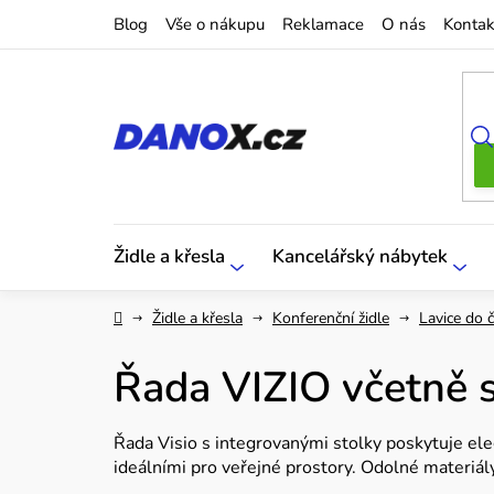
Přejít
Blog
Vše o nákupu
Reklamace
O nás
Kontak
na
obsah
Židle a křesla
Kancelářský nábytek
Domů
Židle a křesla
Konferenční židle
Lavice do 
Řada VIZIO včetně 
Řada Visio s integrovanými stolky poskytuje eleg
ideálními pro veřejné prostory. Odolné materiály