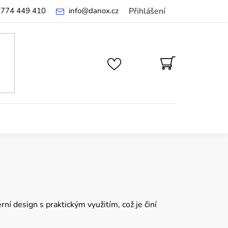
 774 449 410
info
@
danox.cz
Přihlášení
NÁKUPNÍ
KOŠÍK
ní design s praktickým využitím, což je činí