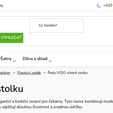
+420
ty
Šatny
Dílna a sklad
čekáren
Plastový sedák
Řada VIZIO včetně stolku
stolku
antní a funkční sezení pro čekárny. Tyto lavice kombinují moder
 zajišťují dlouhou životnost a snadnou údržbu.