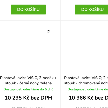
 5 z 5 hvězdiček.
DO KOŠÍKU
DO KOŠÍKU
 5 z 5 hvězdiček.
 5 z 5 hvězdiček.
Plastová lavice VISIO, 2-sedák +
Plastová lavice VISIO, 2
stolek - černé nohy, zelená
stolek - chromované noh
Dostupnost: odesíláme do 5 dnů
Dostupnost: odesíláme do
10 295 Kč bez DPH
10 966 Kč bez 