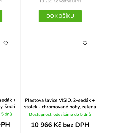
H
13 269 Kč
včetně DPH
DO KOŠÍKU
-sedák +
Plastová lavice VISIO, 2-sedák +
y, šedá
stolek - chromované nohy, zelená
 5 dnů
Dostupnost: odesíláme do 5 dnů
DPH
10 966 Kč bez DPH