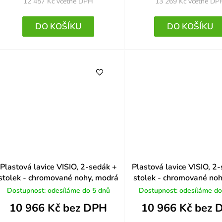
12 457 Kč
včetně DPH
13 269 Kč
včetně DP
DO KOŠÍKU
DO KOŠÍKU
Plastová lavice VISIO, 2-sedák +
Plastová lavice VISIO, 2
stolek - chromované nohy, modrá
stolek - chromované noh
Dostupnost: odesíláme do 5 dnů
Dostupnost: odesíláme do
10 966 Kč bez DPH
10 966 Kč bez 