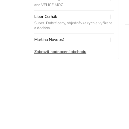
5
Hodnocení obchodu je
p
hvězdiček.
ano VELICE MOC
i
|
Libor Cerhák
Hodnocení obchodu je
Super. Dobré ceny, objednávka rychle vyřízena
s
a dodána.
h
|
Martina Novotná
Hodnocení obchodu je
o
Zobrazit hodnocení obchodu
d
n
o
c
e
n