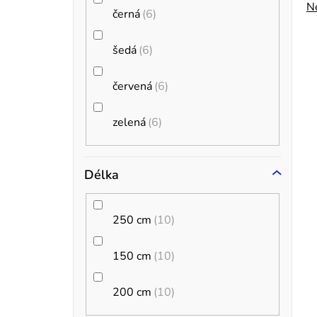
Ne
černá
6
a
n
t
šedá
6
z
e
červená
6
l
zelená
6
í
Délka
r
250 cm
10
150 cm
10
200 cm
10