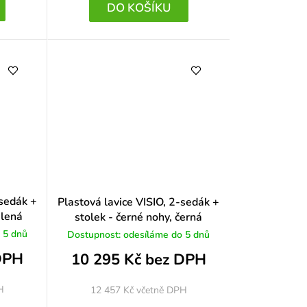
DO KOŠÍKU
-sedák +
Plastová lavice VISIO, 2-sedák +
elená
stolek - černé nohy, černá
 5 dnů
Dostupnost: odesíláme do 5 dnů
DPH
10 295 Kč bez DPH
H
12 457 Kč
včetně DPH