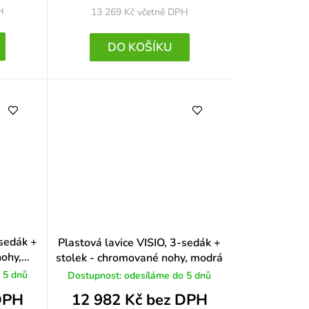
H
13 269 Kč
včetně DPH
DO KOŠÍKU
-sedák +
Plastová lavice VISIO, 3-sedák +
nohy,
stolek - chromované nohy, modrá
 5 dnů
Dostupnost: odesíláme do 5 dnů
DPH
12 982 Kč bez DPH