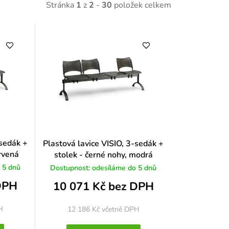
Stránka
1
z
2
-
30
položek celkem
-sedák +
Plastová lavice VISIO, 3-sedák +
ervená
stolek - černé nohy, modrá
 5 dnů
Dostupnost: odesíláme do 5 dnů
DPH
10 071 Kč bez DPH
H
12 186 Kč
včetně DPH