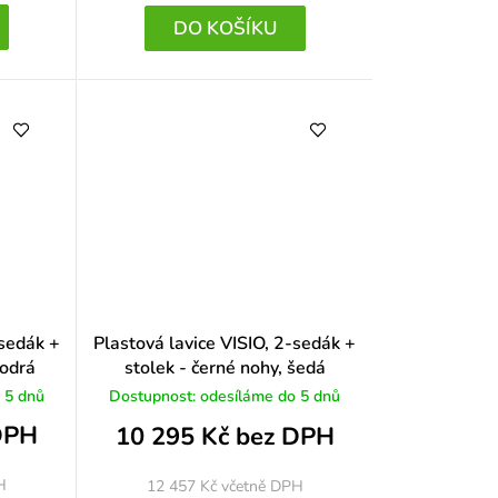
DO KOŠÍKU
-sedák +
Plastová lavice VISIO, 2-sedák +
modrá
stolek - černé nohy, šedá
 5 dnů
Dostupnost: odesíláme do 5 dnů
DPH
10 295 Kč bez DPH
H
12 457 Kč
včetně DPH