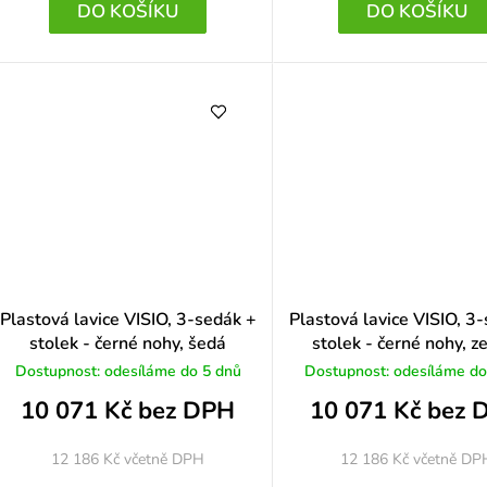
k
DO KOŠÍKU
DO KOŠÍKU
ů
Plastová lavice VISIO, 3-sedák +
Plastová lavice VISIO, 3
stolek - černé nohy, šedá
stolek - černé nohy, z
Dostupnost: odesíláme do 5 dnů
Dostupnost: odesíláme do
10 071 Kč bez DPH
10 071 Kč bez 
12 186 Kč
včetně DPH
12 186 Kč
včetně DP