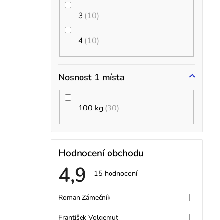
3
10
4
10
Nosnost 1 místa
100 kg
30
Hodnocení obchodu
4,9
Průměrné
15 hodnocení
hodnocení
V
obchodu
je
|
Roman Zámečník
Hodnocení obchodu je
4,9
ý
z
|
František Volgemut