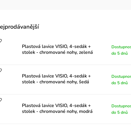
V
ejprodávanější
ý
p
Plastová lavice VISIO, 4-sedák +
Dostupnos
stolek - chromované nohy, zelená
do 5 dnů
Plastová lavice VISIO, 4-sedák +
Dostupnos
p
stolek - chromované nohy, šedá
do 5 dnů
o
Plastová lavice VISIO, 4-sedák +
Dostupnos
stolek - chromované nohy, modrá
do 5 dnů
d
u