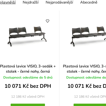
Ř
jlevnější
Nejdražší
Nejprodávanější
Abecedně
k
a
ů
e
n
p
Plastová lavice VISIO, 3-sedák +
Plastová lavice VISIO, 3
stolek - černé nohy, černá
stolek - černé nohy, č
o
Dostupnost: odesíláme do 5 dnů
Dostupnost: odesíláme do
10 071 Kč bez DPH
10 071 Kč bez 
d
u
12 186 Kč
včetně DPH
12 186 Kč
včetně DP