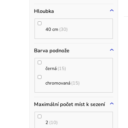
t
Hloubka
40 cm
30
Barva podnože
černá
15
chromovaná
15
Maximální počet míst k sezení
2
10