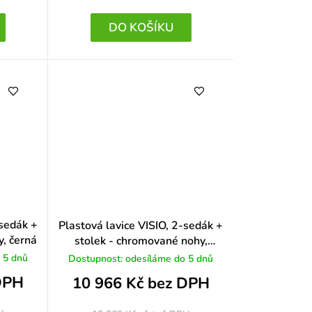
DO KOŠÍKU
-sedák +
Plastová lavice VISIO, 2-sedák +
y, černá
stolek - chromované nohy,
červená
 5 dnů
Dostupnost: odesíláme do 5 dnů
DPH
10 966 Kč bez DPH