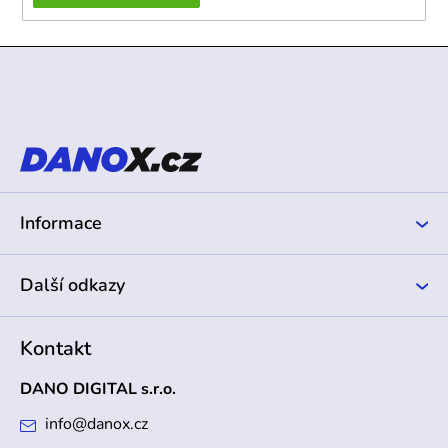
Z
á
p
a
t
í
Informace
Další odkazy
Kontakt
DANO DIGITAL s.r.o.
info
@
danox.cz