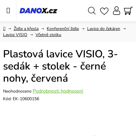
Přejít
na
obsah
Hledat
NÁ
KO
Domů
Židle a křesla
Konferenční židle
Lavice do čekáren
Lavice VISIO
Včetně stolku
Plastová lavice VISIO, 3-
sedák + stolek - černé
nohy, červená
Průměrné
Podrobnosti hodnocení
Neohodnoceno
hodnocení
Kód:
EK-10600156
produktu
je
0,0
z
5