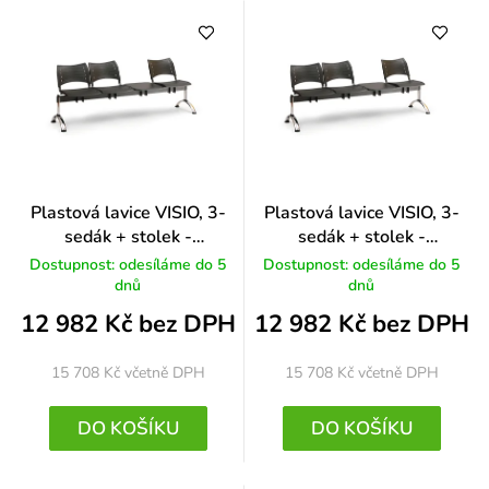
Plastová lavice VISIO, 3-
Plastová lavice VISIO, 3-
sedák + stolek -
sedák + stolek -
chromované nohy, modrá
chromované nohy, červená
Dostupnost: odesíláme do 5
Dostupnost: odesíláme do 5
dnů
dnů
12 982 Kč bez DPH
12 982 Kč bez DPH
15 708 Kč
včetně DPH
15 708 Kč
včetně DPH
DO KOŠÍKU
DO KOŠÍKU