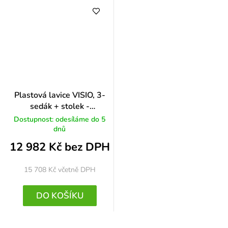
Plastová lavice VISIO, 3-
sedák + stolek -
chromované nohy, zelená
Dostupnost: odesíláme do 5
dnů
12 982 Kč bez DPH
15 708 Kč
včetně DPH
DO KOŠÍKU