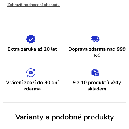
obchodu
V
Zobrazit hodnocení obchodu
je
4,9
ý
z
5
p
hvězdiček.
i
s
h
Extra záruka až 20 let
Doprava zdarma nad 999
o
Kč
d
n
o
Vrácení zboží do 30 dní
9 z 10 produktů vždy
zdarma
skladem
c
e
n
Varianty a podobné produkty
í