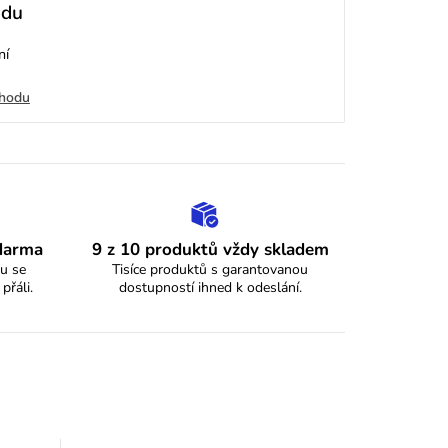
odu
ní
chodu
zdarma
9 z 10 produktů vždy skladem
u se
Tisíce produktů s garantovanou
 přáli.
dostupností ihned k odeslání.
y