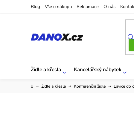
Přejít
Blog
Vše o nákupu
Reklamace
O nás
Kontak
na
obsah
Židle a křesla
Kancelářský nábytek
Domů
Židle a křesla
Konferenční židle
Lavice do 