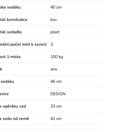
bka sedáku
40 cm
iál konstrukce
kov
iál sedadla
plast
ální počet míst k sezení
3
ost 1 místa
100 kg
k
ano
 sedáku
46 cm
avice
DESIGN
a opěráku zad
33 cm
a sedu od země
42 cm