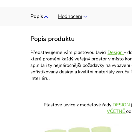
Popis
Hodnocení
Představujeme vám plastovou lavici
Design
– d
které promění každý veřejný prostor v místo komf
splnila i ty nejnáročnější požadavky na vybavení č
sofistikovaný design a kvalitní materiály zaruču
interiéru.
Plastové lavice z modelové řady
DESIGN
VČETNĚ
od