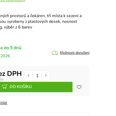
jných prostorů a čekáren, tři místa k sezení a
 jsou vyrobeny z plastových desek, nosnost
g, výběr z 6 barev
e do 5 dnů
Možnosti doručení
.2026
bez DPH
PH
DO KOŠÍKU
ídat