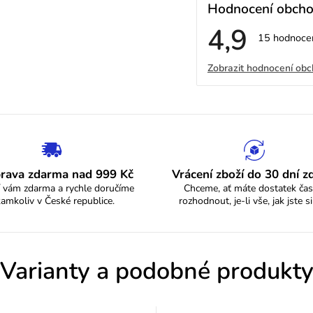
Hodnocení obch
4,9
Průměrné
15 hodnoce
hodnocení
V
obchodu
Zobrazit hodnocení ob
je
4,9
ý
z
5
p
hvězdiček.
i
s
rava zdarma nad 999 Kč
Vrácení zboží do 30 dní 
 vám zdarma a rychle doručíme
Chceme, ať máte dostatek čas
h
kamkoliv v České republice.
rozhodnout, je-li vše, jak jste si
o
d
Varianty a podobné produkt
n