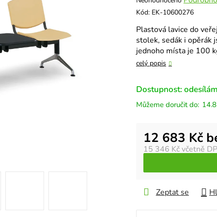
Neohodnoceno
hodnocení
Kód:
EK-10600276
produktu
Plastová lavice do veře
je
stolek, sedák i opěrák
0,0
jednoho místa je 100 k
z
5
celý popis
hvězdiček.
Dostupnost: odesílám
14.8
Měrná cena:
12 683 Kč 
15 346 Kč
včetně D
Zeptat se
Hl