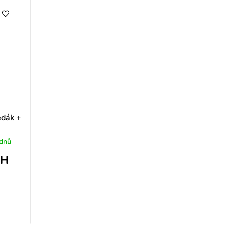
edák +
 dnů
PH