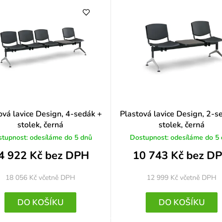
o
c
e
n
í
ová lavice Design, 4-sedák +
Plastová lavice Design, 2-s
stolek, černá
stolek, černá
tupnost: odesíláme do 5 dnů
Dostupnost: odesíláme do 5
4 922 Kč bez DPH
10 743 Kč bez D
18 056 Kč
včetně DPH
12 999 Kč
včetně DPH
DO KOŠÍKU
DO KOŠÍKU