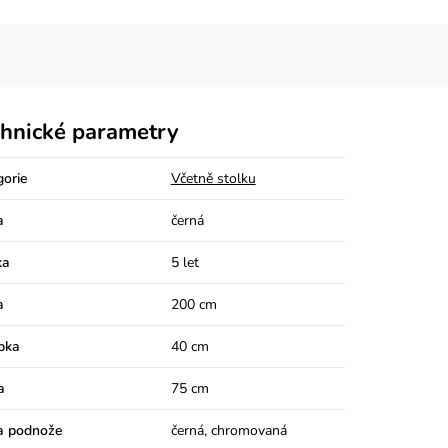
hnické parametry
gorie
Včetně stolku
a
černá
ka
5 let
a
200 cm
bka
40 cm
a
75 cm
a podnože
černá, chromovaná