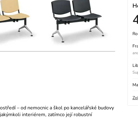
H
Ro
ý
Fr
an
i
Li
Sup
s
Ma
Zo
o
prostředí – od nemocnic a škol po kancelářské budovy
 jakýmkoli interiérem, zatímco její robustní