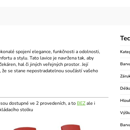
Tec
okonalé spojení elegance, funkčnosti a odolnosti,
Kate
ortu a stylu. Tato lavice je navržena tak, aby
ekáren, hal či jiných veřejných prostor. Její
Barv
jí, že se stane nepostradatelnou součástí vašeho
Záru
Délk
Hlou
jsou dostupné ve 2 provedeních, a to
BEZ
ale i
kládacího stolku
Výšk
Barv