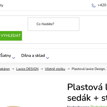
+420
ty
Šatny
Dílna a sklad
čekáren
Lavice DESIGN
Včetně stolku
Plastová lavice Design,
Plastová 
sedák + s
Průměrné
Podrobno