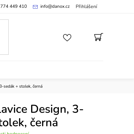
 774 449 410
info
@
danox.cz
Přihlášení
NÁKUPNÍ
KOŠÍK
 3-sedák + stolek, černá
lavice Design, 3-
tolek, černá
sti hodnocení