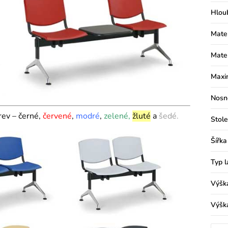
Hlou
Mater
Mater
Maxim
Nosn
arev – černé,
červené
,
modré
,
zelené,
žluté
a
šedé.
Stole
Šířka
Typ l
Výšk
Výšk