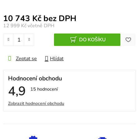
Měrná cena:
10 743 Kč bez DPH
12 999 Kč
včetně DPH
DO KOŠÍKU
Zeptat se
Hlídat
Hodnocení obchodu
4,9
Průměrné
15 hodnocení
hodnocení
obchodu
V
Zobrazit hodnocení obchodu
je
4,9
ý
z
5
p
hvězdiček.
i