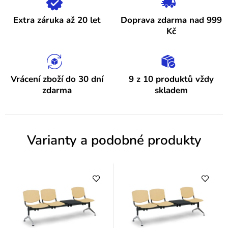
s
h
Extra záruka až 20 let
Doprava zdarma nad 999
o
Kč
d
n
o
Vrácení zboží do 30 dní
9 z 10 produktů vždy
zdarma
skladem
c
e
n
Varianty a podobné produkty
í