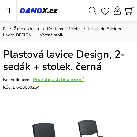
Přejít
na
obsah
Hledat
NÁ
KO
Domů
Židle a křesla
Konferenční židle
Lavice do čekáren
Lavice DESIGN
Včetně stolku
Plastová lavice Design, 2-
sedák + stolek, černá
Průměrné
Podrobnosti hodnocení
Neohodnoceno
hodnocení
Kód:
EK-10600264
produktu
je
0,0
z
5
hvězdiček.