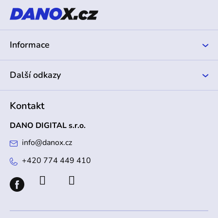
a
t
í
Informace
Další odkazy
Kontakt
DANO DIGITAL s.r.o.
info
@
danox.cz
+420 774 449 410