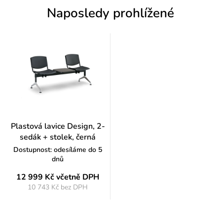
Naposledy prohlížené
Plastová lavice Design, 2-
sedák + stolek, černá
Dostupnost: odesíláme do 5
dnů
12 999 Kč
včetně DPH
10 743 Kč bez DPH
Měrná
cena: