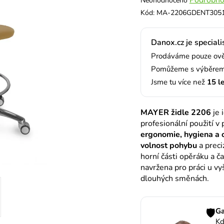
Neohodnoceno
hodnocení
Kód:
MA-2206GDENT305
produktu
je
Danox.cz je specialis
0,0
z
Prodáváme pouze ověř
5
Pomůžeme s výběrem,
hvězdiček.
Jsme tu více než
15 l
MAYER židle 2206
je 
profesionální použití v 
ergonomie, hygiena a 
volnost pohybu
a preci
horní části opěráku a 
navržena pro práci u vyš
dlouhých směnách.
🛡️
Ga
Kd