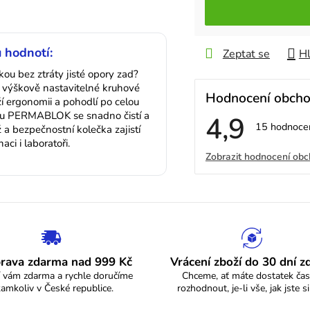
 hodnotí:
Zeptat se
Hl
kou bez ztráty jisté opory zad?
výškově nastavitelné kruhové
Hodnocení obch
 ergonomii a pohodlí po celou
ou PERMABLOK se snadno čistí a
4,9
Průměrné
15 hodnoce
ž a bezpečnostní kolečka zajistí
hodnocení
ci i laboratoři.
V
obchodu
Zobrazit hodnocení ob
je
4,9
ý
z
5
p
hvězdiček.
i
s
rava zdarma nad 999 Kč
Vrácení zboží do 30 dní 
 vám zdarma a rychle doručíme
Chceme, ať máte dostatek čas
h
kamkoliv v České republice.
rozhodnout, je-li vše, jak jste si