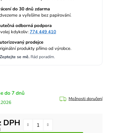
rácení do 30 dnů zdarma
dvezeme a vyřešíme bez papírování.
utečná odborná podpora
volej kdykoliv:
774 449 410
utorizovaný prodejce
riginální produkty přímo od výrobce.
Zeptejte se mě.
Rád poradím.
e do 7 dnů
Možnosti doručení
.2026
z DPH
H