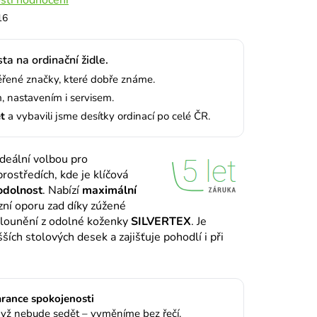
16
ta na ordinační židle.
ené značky, které dobře známe.
 nastavením i servisem.
et
a vybavili jsme desítky ordinací po celé ČR.
ideální volbou pro
prostředích, kde je klíčová
odolnost
. Nabízí
maximální
zní oporu zad díky zúžené
čalounění z odolné koženky
SILVERTEX
. Je
ších stolových desek a zajišťuje pohodlí i při
rance spokojenosti
yž nebude sedět – vyměníme bez řečí.