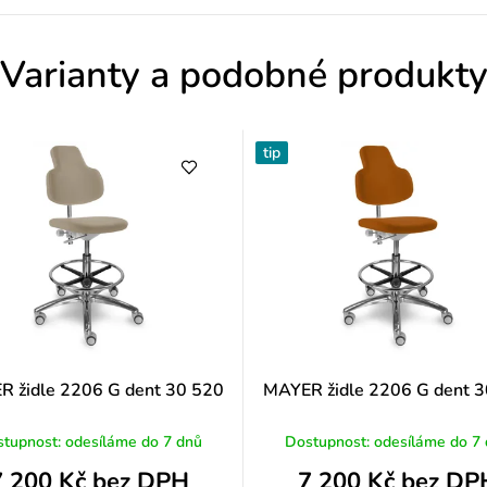
o
d
Varianty a podobné produkt
n
o
tip
c
e
n
í
 židle 2206 G dent 30 520
MAYER židle 2206 G dent 
tupnost: odesíláme do 7 dnů
Dostupnost: odesíláme do 7
7 200 Kč bez DPH
7 200 Kč bez DP