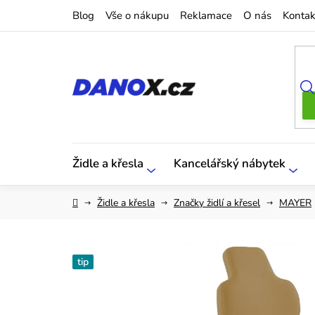
Přejít
Blog
Vše o nákupu
Reklamace
O nás
Kontak
na
obsah
Židle a křesla
Kancelářský nábytek
Domů
Židle a křesla
Značky židlí a křesel
MAYER
tip