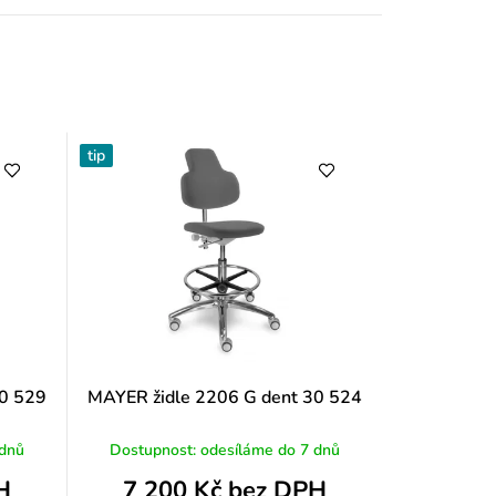
y
tip
30 529
MAYER židle 2206 G dent 30 524
 dnů
Dostupnost: odesíláme do 7 dnů
H
7 200 Kč bez DPH