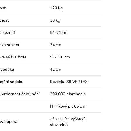
ost
120 kg
nost
10 kg
a sezení
51-71 cm
bka sezení
34 cm
vá výška židle
91-120 cm
 sedáku
42 cm
unění sedáku
Koženka SILVERTEX
uvzdornost čalounění
300 000 Martindale
Hliníkový pr. 66 cm
Již v ceně - výškově
ová opora
stavitelná