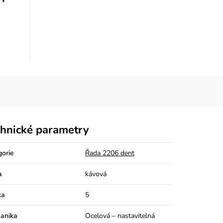
hnické parametry
gorie
Řada 2206 dent
a
kávová
ka
5
anika
Ocelová – nastavitelná