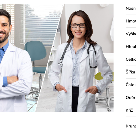
Nosn
Hmot
Výšk
Hlou
Celko
Šířka
Čalo
Oděr
Kříž
Kruh