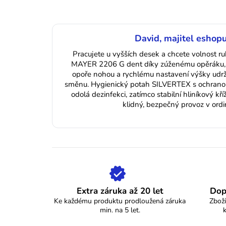
David, majitel eshopu
Pracujete u vyšších desek a chcete volnost ru
MAYER 2206 G dent díky zúženému opěráku, 
opoře nohou a rychlému nastavení výšky udrží
směnu. Hygienický potah SILVERTEX s ochran
odolá dezinfekci, zatímco stabilní hliníkový kří
klidný, bezpečný provoz v ordina
Extra záruka až 20 let
Dop
Ke každému produktu prodloužená záruka
Zboží
min. na 5 let.