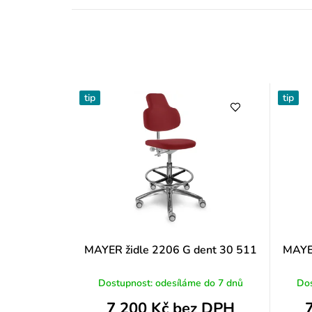
tip
tip
MAYER židle 2206 G dent 30 511
MAYER
Dostupnost: odesíláme do 7 dnů
Dos
7 200 Kč bez DPH