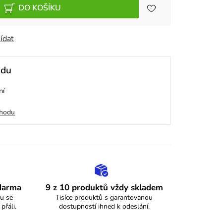
DO KOŠÍKU
ídat
odu
ní
chodu
zdarma
9 z 10 produktů vždy skladem
u se
Tisíce produktů s garantovanou
 přáli.
dostupností ihned k odeslání.