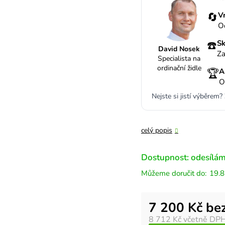
🔄
V
O
☎️
Sk
David Nosek
Za
Specialista na
ordinační židle
🏆
A
O
Nejste si jistí výběrem?
celý popis
Dostupnost: odesílám
19.8
Měrná cena:
7 200 Kč be
8 712 Kč
včetně DP