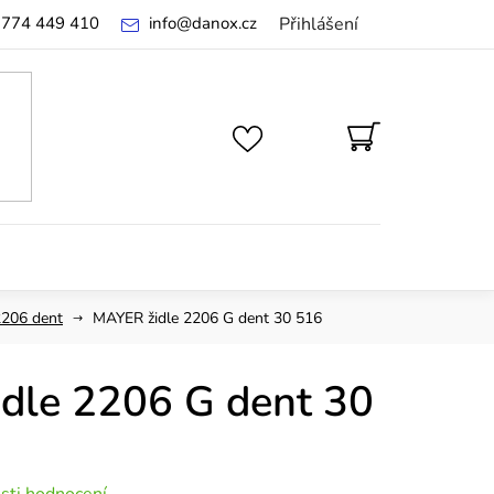
 774 449 410
info
@
danox.cz
Přihlášení
NÁKUPNÍ
KOŠÍK
2206 dent
MAYER židle 2206 G dent 30 516
dle 2206 G dent 30
sti hodnocení