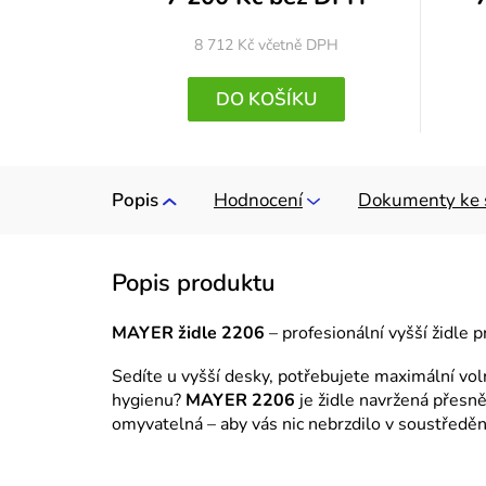
8 712 Kč
včetně DPH
DO KOŠÍKU
Popis
Hodnocení
Dokumenty ke 
MAYER židle 2206
– profesionální vyšší židle 
Sedíte u vyšší desky, potřebujete maximální vo
hygienu?
MAYER 2206
je židle navržená přesně
omyvatelná – aby vás nic nebrzdilo v soustředěn