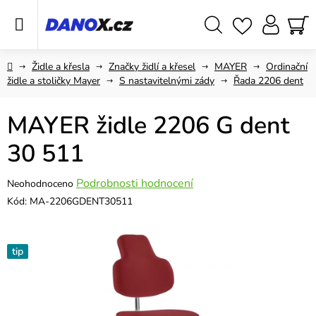
Přejít
na
obsah
Hledat
NÁ
KO
Domů
Židle a křesla
Značky židlí a křesel
MAYER
Ordinační
židle a stoličky Mayer
S nastavitelnými zády
Řada 2206 dent
MAYER židle 2206 G dent
30 511
Průměrné
Podrobnosti hodnocení
Neohodnoceno
hodnocení
Kód:
MA-2206GDENT30511
produktu
je
0,0
tip
z
5
hvězdiček.