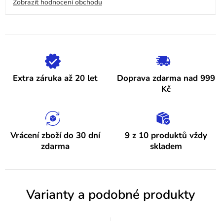
Zobrazit hodnocení obchodu
je
4,9
ý
z
5
p
hvězdiček.
i
s
h
Extra záruka až 20 let
Doprava zdarma nad 999
o
Kč
d
n
o
Vrácení zboží do 30 dní
9 z 10 produktů vždy
zdarma
skladem
c
e
n
Varianty a podobné produkty
í