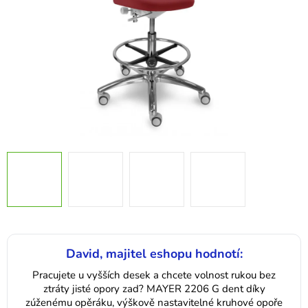
David, majitel eshopu hodnotí:
Pracujete u vyšších desek a chcete volnost rukou bez
ztráty jisté opory zad? MAYER 2206 G dent díky
zúženému opěráku, výškově nastavitelné kruhové opoře