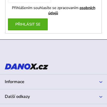
Přihlášením souhlasíte se zpracovaním
osobních
údajů
PŘIHLÁSIT SE
Z
á
p
a
t
í
Informace
Další odkazy