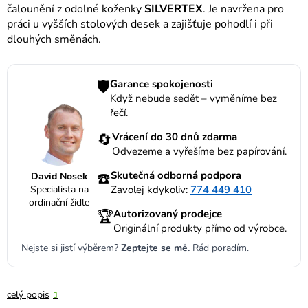
čalounění z odolné koženky
SILVERTEX
. Je navržena pro
práci u vyšších stolových desek a zajišťuje pohodlí i při
dlouhých směnách.
🛡️
Garance spokojenosti
Když nebude sedět – vyměníme bez
řečí.
🔄
Vrácení do 30 dnů zdarma
Odvezeme a vyřešíme bez papírování.
☎️
Skutečná odborná podpora
David Nosek
Specialista na
Zavolej kdykoliv:
774 449 410
ordinační židle
🏆
Autorizovaný prodejce
Originální produkty přímo od výrobce.
Nejste si jistí výběrem?
Zeptejte se mě.
Rád poradím.
celý popis