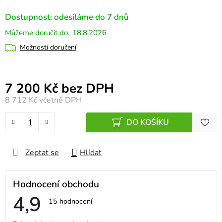
Dostupnost: odesíláme do 7 dnů
18.8.2026
Možnosti doručení
Měrná cena:
7 200 Kč bez DPH
8 712 Kč
včetně DPH
DO KOŠÍKU
Zeptat se
Hlídat
Hodnocení obchodu
4,9
Průměrné
15 hodnocení
hodnocení
obchodu
V