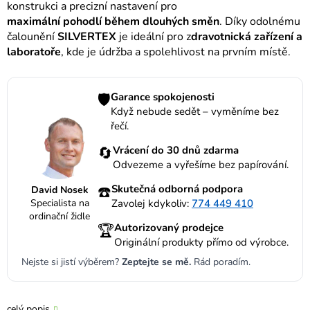
konstrukci a precizní nastavení pro
maximální pohodlí během dlouhých směn
. Díky odolnému
čalounění
SILVERTEX
je ideální pro z
dravotnická zařízení a
laboratoře
, kde je údržba a spolehlivost na prvním místě.
🛡️
Garance spokojenosti
Když nebude sedět – vyměníme bez
řečí.
🔄
Vrácení do 30 dnů zdarma
Odvezeme a vyřešíme bez papírování.
☎️
Skutečná odborná podpora
David Nosek
Specialista na
Zavolej kdykoliv:
774 449 410
ordinační židle
🏆
Autorizovaný prodejce
Originální produkty přímo od výrobce.
Nejste si jistí výběrem?
Zeptejte se mě.
Rád poradím.
celý popis