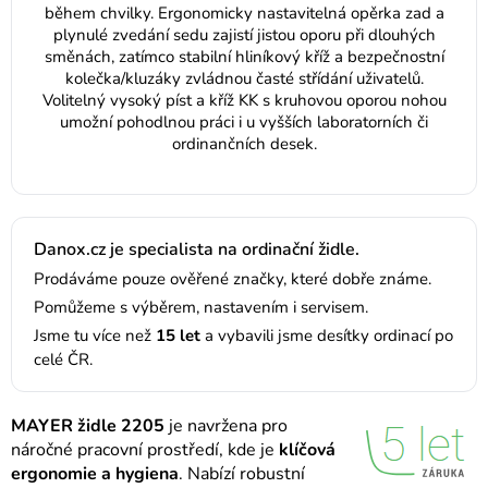
během chvilky. Ergonomicky nastavitelná opěrka zad a
plynulé zvedání sedu zajistí jistou oporu při dlouhých
směnách, zatímco stabilní hliníkový kříž a bezpečnostní
kolečka/kluzáky zvládnou časté střídání uživatelů.
Volitelný vysoký píst a kříž KK s kruhovou oporou nohou
umožní pohodlnou práci i u vyšších laboratorních či
ordinančních desek.
Danox.cz je specialista na ordinační židle.
Prodáváme pouze ověřené značky, které dobře známe.
Pomůžeme s výběrem, nastavením i servisem.
Jsme tu více než
15 let
a vybavili jsme desítky ordinací po
celé ČR.
MAYER židle 2205
je navržena pro
náročné pracovní prostředí, kde je
klíčová
ergonomie a hygiena
. Nabízí robustní