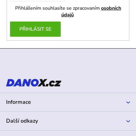
Přihlášením souhlasíte se zpracovaním
osobních
údajů
PŘIHLÁSIT SE
Z
á
p
a
t
í
Informace
Další odkazy