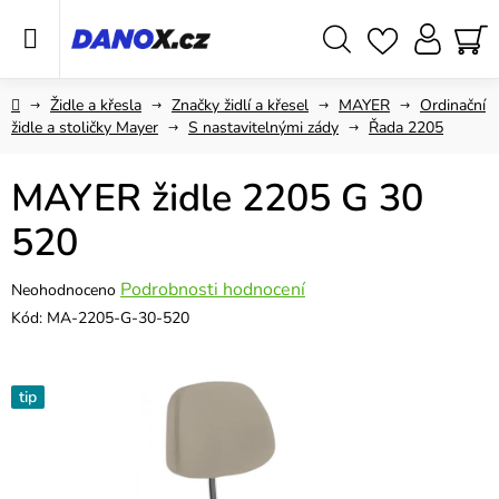
Přejít
na
obsah
Hledat
NÁ
KO
Domů
Židle a křesla
Značky židlí a křesel
MAYER
Ordinační
židle a stoličky Mayer
S nastavitelnými zády
Řada 2205
MAYER židle 2205 G 30
520
Průměrné
Podrobnosti hodnocení
Neohodnoceno
hodnocení
Kód:
MA-2205-G-30-520
produktu
je
0,0
tip
z
5
hvězdiček.