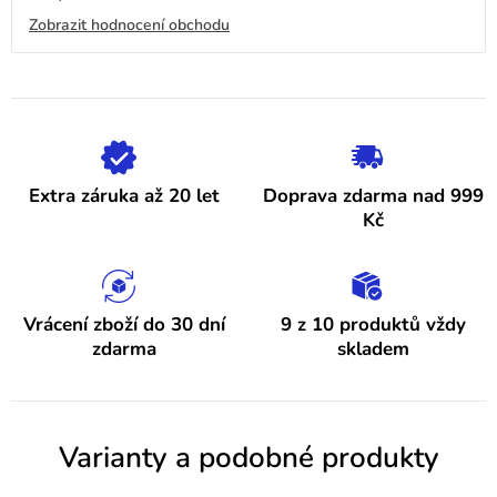
obchodu
V
Zobrazit hodnocení obchodu
je
4,9
ý
z
5
p
hvězdiček.
i
s
h
Extra záruka až 20 let
Doprava zdarma nad 999
o
Kč
d
n
o
Vrácení zboží do 30 dní
9 z 10 produktů vždy
zdarma
skladem
c
e
n
Varianty a podobné produkty
í