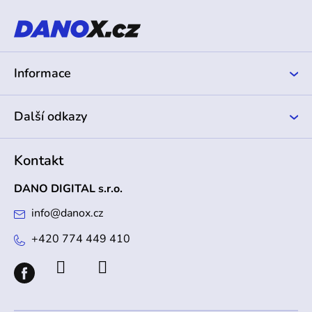
p
a
t
í
Informace
Další odkazy
Kontakt
DANO DIGITAL s.r.o.
info
@
danox.cz
+420 774 449 410