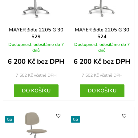
o
d
u
k
MAYER židle 2205 G 30
MAYER židle 2205 G 30
529
524
t
Dostupnost: odesíláme do 7
Dostupnost: odesíláme do 7
ů
dnů
dnů
6 200 Kč bez DPH
6 200 Kč bez DPH
7 502 Kč
včetně DPH
7 502 Kč
včetně DPH
DO KOŠÍKU
DO KOŠÍKU
tip
tip