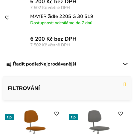
6 200 Kč bez DPH
7 502 Kč
včetně DPH
MAYER židle 2205 G 30 519
Dostupnost: odesíláme do 7 dnů
6 200 Kč bez DPH
7 502 Kč
včetně DPH
Ř
Řadit podle:
Nejprodávanější
a
z
e
n
í
p
tip
tip
r