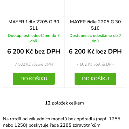
MAYER židle 2205 G 30
MAYER židle 2205 G 30
511
510
Dostupnost: odesíláme do 7
Dostupnost: odesíláme do 7
dnů
dnů
6 200 Kč bez DPH
6 200 Kč bez DPH
7 502 Kč
včetně DPH
7 502 Kč
včetně DPH
DO KOŠÍKU
DO KOŠÍKU
12
položek celkem
O
v
Na rozdíl od základních modelů bez opěradla (např. 1255
l
nebo 1258) poskytuje řada
2205
zdravotníkům
á