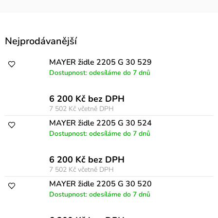
V
Nejprodávanější
ý
p
MAYER židle 2205 G 30 529
Dostupnost: odesíláme do 7 dnů
i
s
6 200 Kč bez DPH
p
7 502 Kč
včetně DPH
r
MAYER židle 2205 G 30 524
Dostupnost: odesíláme do 7 dnů
o
d
6 200 Kč bez DPH
u
7 502 Kč
včetně DPH
k
MAYER židle 2205 G 30 520
Dostupnost: odesíláme do 7 dnů
t
ů