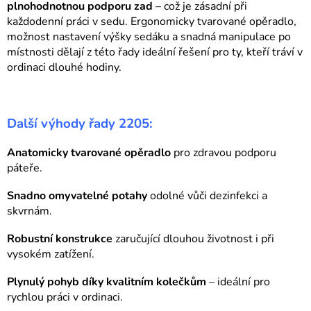
plnohodnotnou podporu zad
– což je zásadní při
d
každodenní práci v sedu. Ergonomicky tvarované opěradlo,
a
možnost nastavení výšky sedáku a snadná manipulace po
c
místnosti dělají z této řady ideální řešení pro ty, kteří tráví v
í
ordinaci dlouhé hodiny.
p
r
v
Další výhody řady 2205:
k
y
Anatomicky tvarované opěradlo
pro zdravou podporu
v
páteře.
ý
p
Snadno omyvatelné potahy
odolné vůči dezinfekci a
i
skvrnám.
s
Robustní konstrukce
zaručující dlouhou životnost i při
u
vysokém zatížení.
Plynulý pohyb díky kvalitním kolečkům
– ideální pro
rychlou práci v ordinaci.