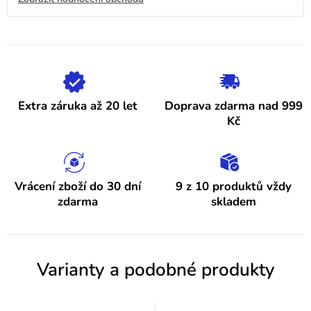
je
4,9
ý
z
5
p
hvězdiček.
i
s
h
Extra záruka až 20 let
Doprava zdarma nad 999
o
Kč
d
n
o
Vrácení zboží do 30 dní
9 z 10 produktů vždy
zdarma
skladem
c
e
n
Varianty a podobné produkty
í