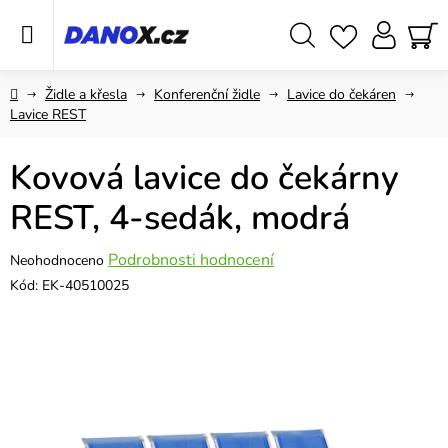
Přejít
na
obsah
Hledat
NÁ
KO
Domů
Židle a křesla
Konferenční židle
Lavice do čekáren
Lavice REST
Kovová lavice do čekárny
REST, 4-sedák, modrá
Průměrné
Podrobnosti hodnocení
Neohodnoceno
hodnocení
Kód:
EK-40510025
produktu
je
0,0
z
5
hvězdiček.