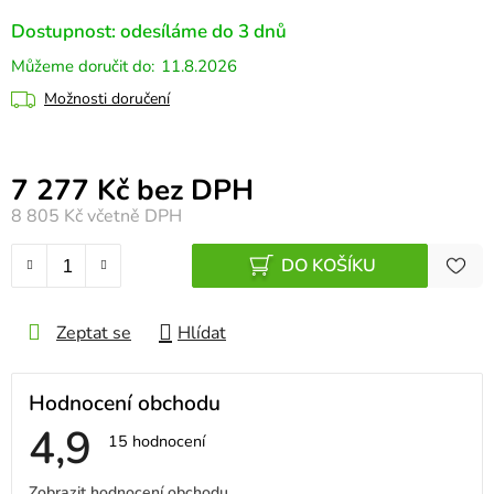
Dostupnost: odesíláme do 3 dnů
11.8.2026
Možnosti doručení
Měrná cena:
7 277 Kč bez DPH
8 805 Kč
včetně DPH
DO KOŠÍKU
Zeptat se
Hlídat
Hodnocení obchodu
4,9
Průměrné
15 hodnocení
hodnocení
obchodu
V
Zobrazit hodnocení obchodu