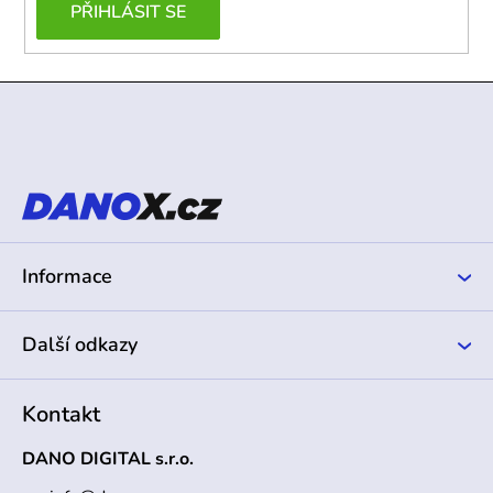
PŘIHLÁSIT SE
Z
á
p
a
t
í
Informace
Další odkazy
Kontakt
DANO DIGITAL s.r.o.