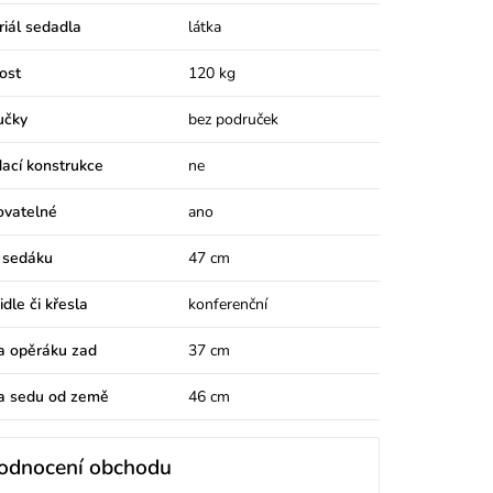
iál sedadla
látka
ost
120 kg
učky
bez područek
ací konstrukce
ne
ovatelné
ano
 sedáku
47 cm
idle či křesla
konferenční
a opěráku zad
37 cm
a sedu od země
46 cm
odnocení obchodu