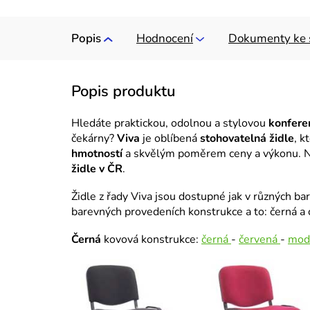
Popis
Hodnocení
Dokumenty ke 
Hledáte praktickou, odolnou a stylovou
konferen
čekárny?
Viva
je oblíbená
stohovatelná židle
, k
hmotností
a skvělým poměrem ceny a výkonu. N
židle v ČR
.
Židle z řady Viva jsou dostupné jak v různých ba
barevných provedeních konstrukce a to: černá a
Černá
kovová konstrukce:
černá
-
červená
-
mod