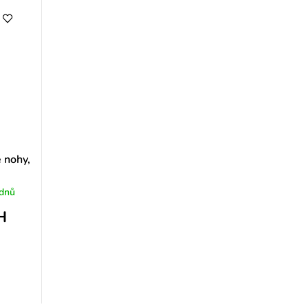
é nohy,
 dnů
H