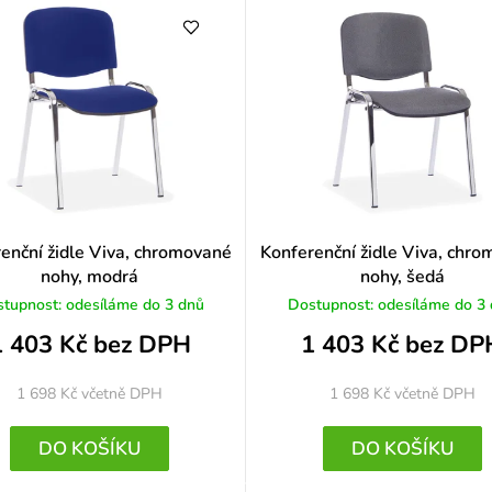
o
c
e
n
í
enční židle Viva, chromované
Konferenční židle Viva, chr
nohy, modrá
nohy, šedá
tupnost: odesíláme do 3 dnů
Dostupnost: odesíláme do 3
1 403 Kč bez DPH
1 403 Kč bez DP
1 698 Kč
včetně DPH
1 698 Kč
včetně DPH
DO KOŠÍKU
DO KOŠÍKU