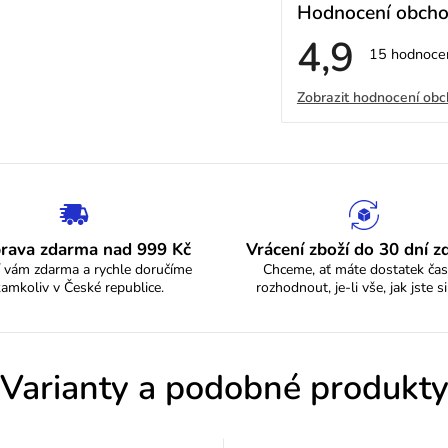
Hodnocení obch
4,9
Průměrné
15 hodnoce
hodnocení
V
obchodu
Zobrazit hodnocení ob
je
4,9
ý
z
5
p
hvězdiček.
i
s
rava zdarma nad 999 Kč
Vrácení zboží do 30 dní 
 vám zdarma a rychle doručíme
Chceme, ať máte dostatek čas
h
kamkoliv v České republice.
rozhodnout, je-li vše, jak jste si
o
d
Varianty a podobné produkt
n