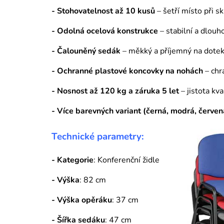
- Stohovatelnost až 10 kusů
– šetří místo při s
- Odolná ocelová konstrukce
– stabilní a dlouh
- Čalouněný sedák
– měkký a příjemný na dote
- Ochranné plastové koncovky na nohách
– chr
- Nosnost až 120 kg a záruka 5 let
– jistota kva
- Více barevných variant (černá, modrá, červen
Technické parametry:
- Kategorie
: Konferenční židle
- Výška
: 82 cm
- Výška opěráku
: 37 cm
- Šířka sedáku
: 47 cm