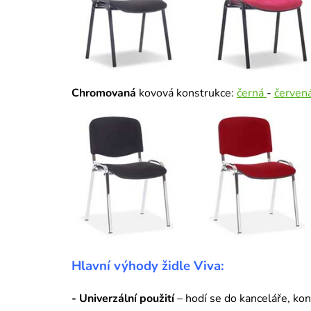
Chromovaná
kovová konstrukce:
černá
-
červen
Hlavní výhody židle Viva:
-
Univerzální použití
– hodí se do kanceláře, kon