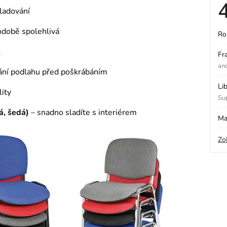
kladování
odobě spolehlivá
Ro
ý
k
Fr
an
ání podlahu před poškrábáním
i
Li
lity
Sup
s
á, šedá)
– snadno sladíte s interiérem
Ma
Zo
o
o