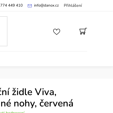
 774 449 410
info
@
danox.cz
Přihlášení
NÁKUPNÍ
KOŠÍK
ní židle Viva,
né nohy, červená
sti hodnocení