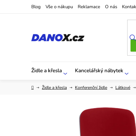
Přejít
Blog
Vše o nákupu
Reklamace
O nás
Kontak
na
obsah
Židle a křesla
Kancelářský nábytek
Domů
Židle a křesla
Konferenční židle
Látkové