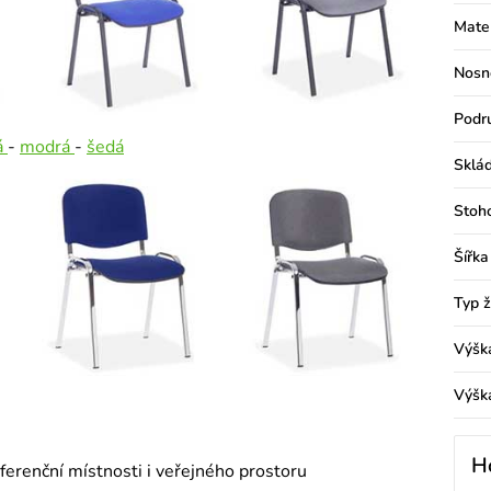
Mater
Nosn
Podr
á
-
modrá
-
šedá
Sklád
Stoh
Šířka
Typ ž
Výšk
Výšk
H
ferenční místnosti i veřejného prostoru