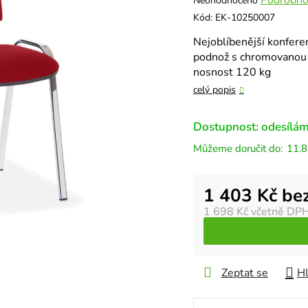
Neohodnoceno
hodnocení
Kód:
EK-10250007
produktu
Nejoblíbenější konferen
je
podnož s chromovanou ú
0,0
nosnost 120 kg
z
5
celý popis
hvězdiček.
Dostupnost: odesílám
11.8
Měrná cena:
1 403 Kč be
1 698 Kč
včetně DP
Zeptat se
Hl