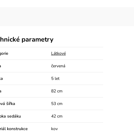
hnické parametry
gorie
Látkové
a
červená
ka
5 let
a
82 cm
vá šířka
53 cm
bka sedáku
42 cm
iál konstrukce
kov