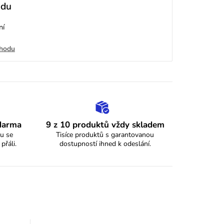
odu
ní
chodu
zdarma
9 z 10 produktů vždy skladem
u se
Tisíce produktů s garantovanou
 přáli.
dostupností ihned k odeslání.
y