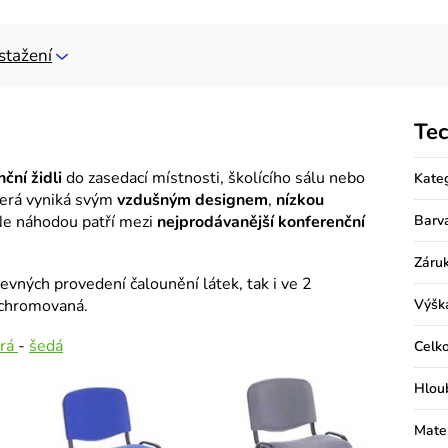
stažení
Tec
ční židli
do zasedací místnosti, školícího sálu nebo
Kate
terá vyniká svým
vzdušným designem
,
nízkou
e náhodou patří mezi
nejprodávanější konferenční
Barv
Záru
revných provedení čalounění látek, tak i ve 2
 chromovaná.
Výšk
rá
-
šedá
Celko
Hlou
Mater