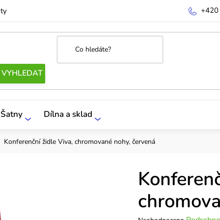
+420
ty
Šatny
Dílna a sklad
Konferenční židle Viva, chromované nohy, červená
Konferenč
chromova
Průměrné
Podrobno