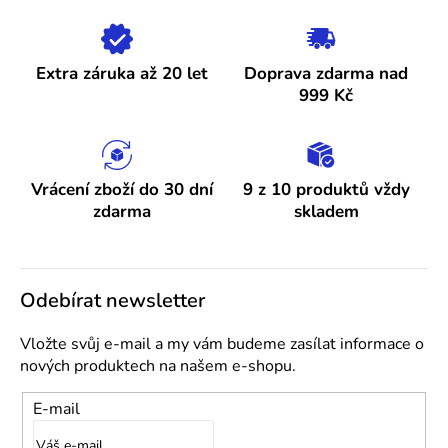
á
í
n
p
í
r
Extra záruka až 20 let
Doprava zdarma nad
v
999 Kč
k
y
v
ý
Vrácení zboží do 30 dní
9 z 10 produktů vždy
p
zdarma
skladem
i
s
u
Odebírat newsletter
Vložte svůj e-mail a my vám budeme zasílat informace o
nových produktech na našem e-shopu.
E-mail