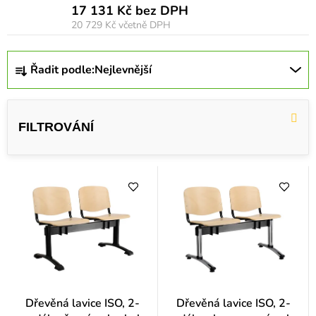
17 131 Kč bez DPH
20 729 Kč
včetně DPH
Ř
Řadit podle:
Nejlevnější
a
z
e
n
í
p
r
o
d
u
k
Dřevěná lavice ISO, 2-
Dřevěná lavice ISO, 2-