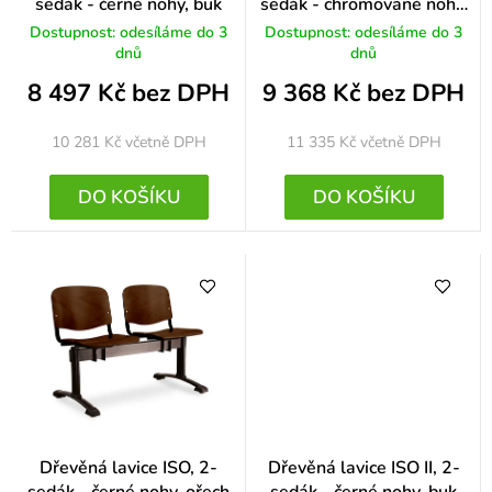
sedák - černé nohy, buk
sedák - chromované nohy,
t
buk
Dostupnost: odesíláme do 3
Dostupnost: odesíláme do 3
ů
dnů
dnů
8 497 Kč bez DPH
9 368 Kč bez DPH
10 281 Kč
včetně DPH
11 335 Kč
včetně DPH
DO KOŠÍKU
DO KOŠÍKU
Dřevěná lavice ISO, 2-
Dřevěná lavice ISO II, 2-