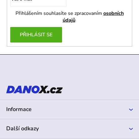
Přihlášením souhlasíte se zpracovaním
osobních
údajů
PŘIHLÁSIT SE
Z
á
p
a
t
í
Informace
Další odkazy