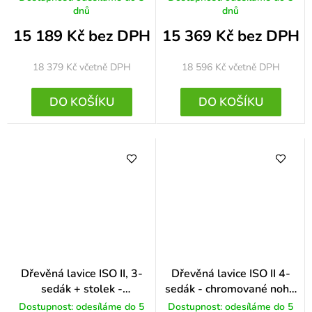
dnů
dnů
15 189 Kč bez DPH
15 369 Kč bez DPH
18 379 Kč
včetně DPH
18 596 Kč
včetně DPH
DO KOŠÍKU
DO KOŠÍKU
Dřevěná lavice ISO II, 3-
Dřevěná lavice ISO II 4-
sedák + stolek -
sedák - chromované nohy,
chromované nohy, buk
buk
Dostupnost: odesíláme do 5
Dostupnost: odesíláme do 5