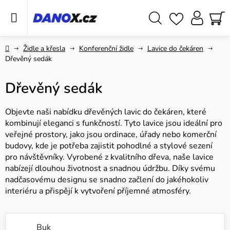
Přejít
na
obsah
Hledat
NÁ
KO
Domů
Židle a křesla
Konferenční židle
Lavice do čekáren
Dřevěný sedák
Dřevěný sedák
Objevte naši nabídku dřevěných lavic do čekáren, které
kombinují eleganci s funkčností. Tyto lavice jsou ideální pro
veřejné prostory, jako jsou ordinace, úřady nebo komerční
budovy, kde je potřeba zajistit pohodlné a stylové sezení
pro návštěvníky. Vyrobené z kvalitního dřeva, naše lavice
nabízejí dlouhou životnost a snadnou údržbu. Díky svému
nadčasovému designu se snadno začlení do jakéhokoliv
interiéru a přispějí k vytvoření příjemné atmosféry.
Buk