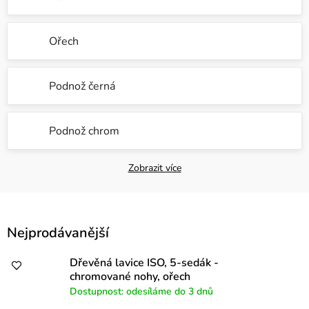
Ořech
Podnož černá
Podnož chrom
Zobrazit více
V
Nejprodávanější
ý
p
Dřevěná lavice ISO, 5-sedák -
chromované nohy, ořech
i
Dostupnost: odesíláme do 3 dnů
s