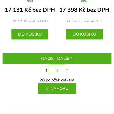
dnů
dnů
17 131 Kč bez DPH
17 398 Kč bez DPH
20 729 Kč
včetně DPH
21 052 Kč
včetně DPH
DO KOŠÍKU
DO KOŠÍKU
NAČÍST DALŠÍ 4
S
1
2
t
O
r
28
položek celkem
v
á
l
NAHORU
n
á
k
d
o
a
v
c