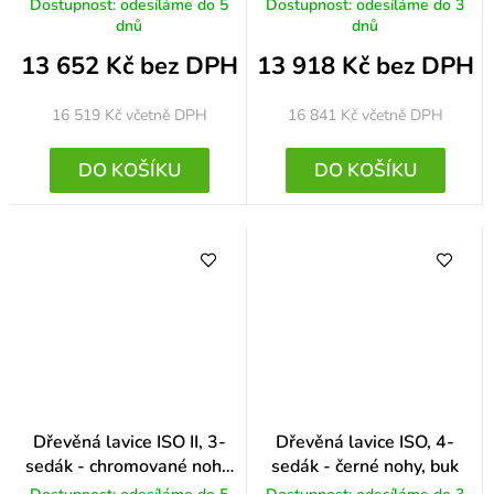
chromované nohy, buk
ořech
Dostupnost: odesíláme do 5
Dostupnost: odesíláme do 3
dnů
dnů
13 652 Kč bez DPH
13 918 Kč bez DPH
16 519 Kč
včetně DPH
16 841 Kč
včetně DPH
DO KOŠÍKU
DO KOŠÍKU
Dřevěná lavice ISO II, 3-
Dřevěná lavice ISO, 4-
sedák - chromované nohy,
sedák - černé nohy, buk
buk