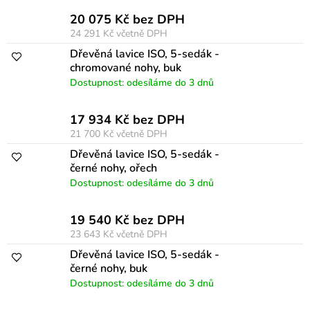
p
20 075 Kč bez DPH
24 291 Kč
včetně DPH
r
Dřevěná lavice ISO, 5-sedák -
o
chromované nohy, buk
d
Dostupnost: odesíláme do 3 dnů
u
17 934 Kč bez DPH
k
21 700 Kč
včetně DPH
t
Dřevěná lavice ISO, 5-sedák -
ů
černé nohy, ořech
Dostupnost: odesíláme do 3 dnů
19 540 Kč bez DPH
23 643 Kč
včetně DPH
Dřevěná lavice ISO, 5-sedák -
černé nohy, buk
Dostupnost: odesíláme do 3 dnů