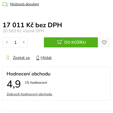
Možnosti doručení
Měrná cena:
17 011 Kč bez DPH
20 583 Kč
včetně DPH
DO KOŠÍKU
Zeptat se
Hlídat
Hodnocení obchodu
4,9
Průměrné
15 hodnocení
hodnocení
obchodu
V
Zobrazit hodnocení obchodu
je
4,9
ý
z
5
p
hvězdiček.