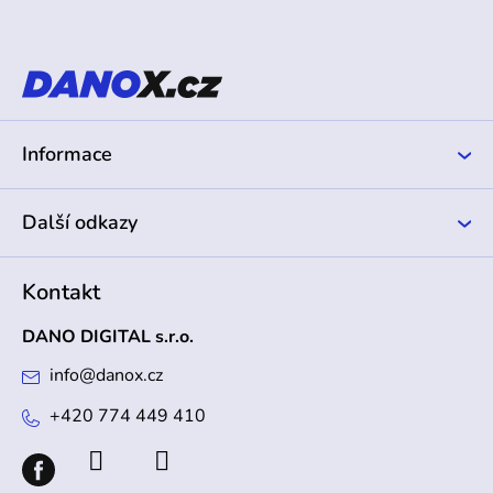
á
p
a
t
í
Informace
Další odkazy
Kontakt
DANO DIGITAL s.r.o.
info
@
danox.cz
+420 774 449 410