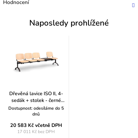
Hodnocení
Naposledy prohlížené
Dřevěná lavice ISO II, 4-
sedák + stolek - černé
nohy, buk
Dostupnost: odesíláme do 5
dnů
20 583 Kč
včetně DPH
17 011 Kč bez DPH
Měrná