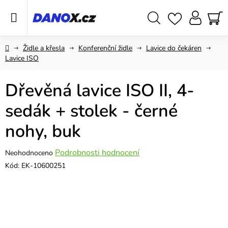
Přejít
na
obsah
Hledat
NÁ
KO
Domů
Židle a křesla
Konferenční židle
Lavice do čekáren
Lavice ISO
Dřevěná lavice ISO II, 4-
sedák + stolek - černé
nohy, buk
Průměrné
Podrobnosti hodnocení
Neohodnoceno
hodnocení
Kód:
EK-10600251
produktu
je
0,0
z
5