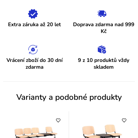
i
s
h
Extra záruka až 20 let
Doprava zdarma nad 999
o
Kč
d
n
o
Vrácení zboží do 30 dní
9 z 10 produktů vždy
zdarma
skladem
c
e
n
Varianty a podobné produkty
í