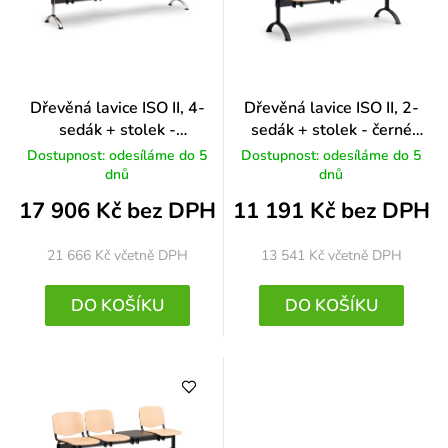
Dřevěná lavice ISO II, 4-
Dřevěná lavice ISO II, 2-
sedák + stolek -
sedák + stolek - černé
chromované nohy, buk
nohy, buk
Dostupnost: odesíláme do 5
Dostupnost: odesíláme do 5
dnů
dnů
17 906 Kč bez DPH
11 191 Kč bez DPH
21 666 Kč
včetně DPH
13 541 Kč
včetně DPH
DO KOŠÍKU
DO KOŠÍKU