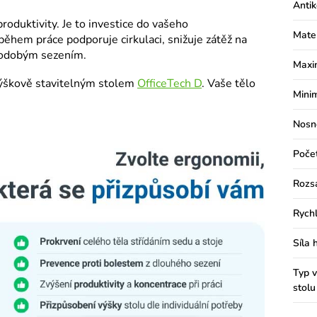
Antik
roduktivity. Je to investice do vašeho
Mate
během práce podporuje cirkulaci, snižuje zátěž na
hodobým sezením.
Maxi
výškově stavitelným stolem
OfficeTech D
. Vaše tělo
Minim
Nosn
Poče
Rozs
Rychl
Síla 
Typ v
stolu