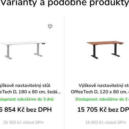
Varianty a podobné produkt
n
o
c
e
n
í
ýškově nastavitelný stůl
Výškově nastavitelný st
ceTech D, 180 x 80 cm, šedá
OfficeTech D, 120 x 80 cm,
podnož, bílá
podnož, třešeň
tupnost: odesíláme do 3 dnů
Dostupnost: odesíláme do 3
6 854 Kč bez DPH
15 705 Kč bez D
20 393 Kč
včetně DPH
19 003 Kč
včetně DPH