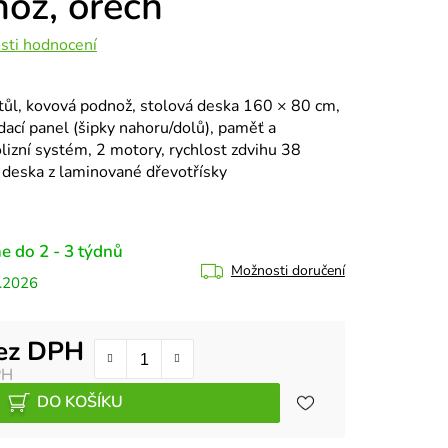
ož, ořech
sti hodnocení
tůl, kovová podnož, stolová deska 160 × 80 cm,
ací panel (šipky nahoru/dolů), paměť a
olizní systém, 2 motory, rychlost zdvihu 38
deska z laminované dřevotřísky
e do 2 - 3 týdnů
Možnosti doručení
.2026
bez DPH
PH
DO KOŠÍKU