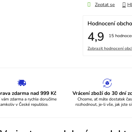
Zeptat se
Hl
Hodnocení obch
4,9
Průměrné
15 hodnoce
hodnocení
V
obchodu
Zobrazit hodnocení ob
je
4,9
ý
z
5
p
hvězdiček.
i
s
rava zdarma nad 999 Kč
Vrácení zboží do 30 dní 
 vám zdarma a rychle doručíme
Chceme, ať máte dostatek čas
h
kamkoliv v České republice.
rozhodnout, je-li vše, jak jste si
o
d