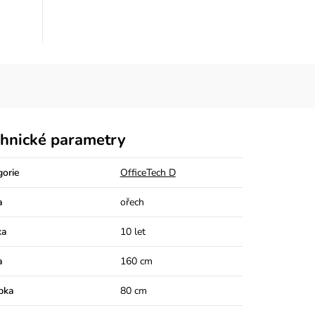
hnické parametry
gorie
OfficeTech D
a
ořech
ka
10 let
a
160 cm
bka
80 cm