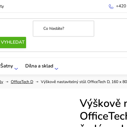
+420
ty
Šatny
Dílna a sklad
ly
OfficeTech D
Výškově nastavitelný stůl OfficeTech D, 160 x 8
Výškově n
OfficeTec