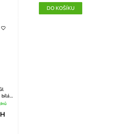
DO KOŠÍKU
ůl
 bílá
 dnů
PH