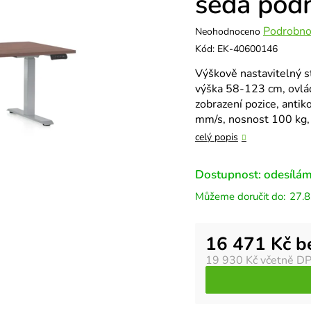
šedá podn
Průměrné
Podrobno
Neohodnoceno
hodnocení
Kód:
EK-40600146
produktu
Výškově nastavitelný s
je
výška 58-123 cm, ovlád
0,0
zobrazení pozice, antik
z
mm/s, nosnost 100 kg, 
5
hvězdiček.
celý popis
Dostupnost: odesílám
27.8
Měrná cena:
16 471 Kč 
19 930 Kč
včetně D