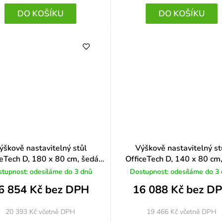
DO KOŠÍKU
DO KOŠÍKU
ýškově nastavitelný stůl
Výškově nastavitelný st
ceTech D, 180 x 80 cm, šedá
OfficeTech D, 140 x 80 cm,
podnož, dub
podnož, dub
tupnost: odesíláme do 3 dnů
Dostupnost: odesíláme do 3
6 854 Kč bez DPH
16 088 Kč bez D
20 393 Kč
včetně DPH
19 466 Kč
včetně DPH