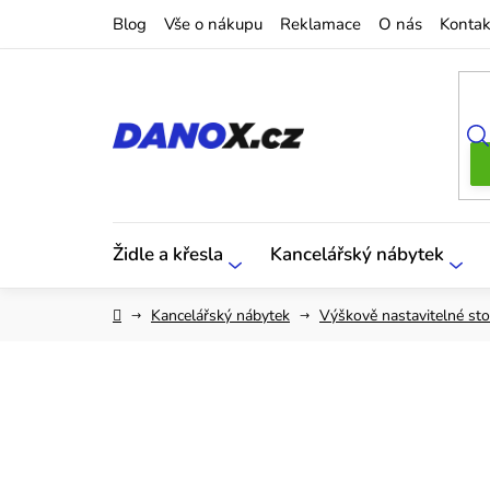
Přejít
Blog
Vše o nákupu
Reklamace
O nás
Kontak
na
obsah
Židle a křesla
Kancelářský nábytek
Domů
Kancelářský nábytek
Výškově nastavitelné sto