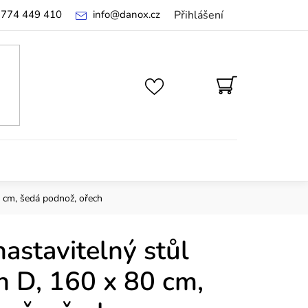
 774 449 410
info
@
danox.cz
Přihlášení
NÁKUPNÍ
KOŠÍK
0 cm, šedá podnož, ořech
astavitelný stůl
h D, 160 x 80 cm,