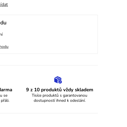
ídat
odu
ní
chodu
zdarma
9 z 10 produktů vždy skladem
u se
Tisíce produktů s garantovanou
 přáli.
dostupností ihned k odeslání.