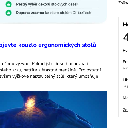
Způs
H
Objevte kouzlo ergonomických stolů
Ro
ý
Fr
utečnou výzvou. Pokud jste dosud nepoznali
an
hlého krku, patříte k šťastné menšině. Pro ostatní
vším výškově nastavitelný stůl, který umožňuje
i
Li
Sup
s
Ma
Zo
o