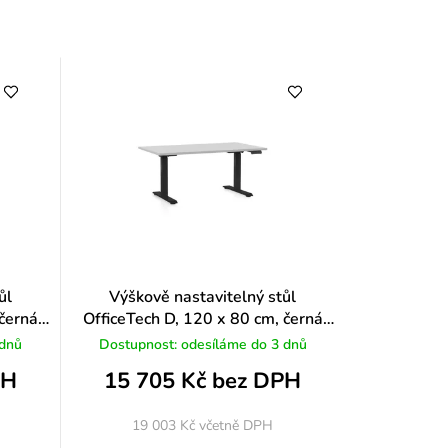
y
ůl
Výškově nastavitelný stůl
 černá
OfficeTech D, 120 x 80 cm, černá
podnož, světle šedá
 dnů
Dostupnost: odesíláme do 3 dnů
PH
15 705 Kč bez DPH
19 003 Kč
včetně DPH