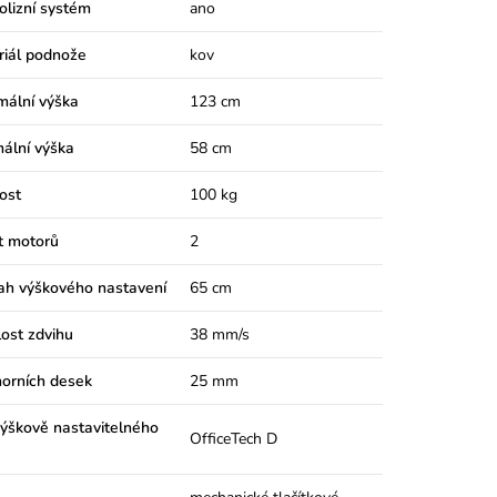
olizní systém
ano
riál podnože
kov
mální výška
123 cm
ální výška
58 cm
ost
100 kg
t motorů
2
ah výškového nastavení
65 cm
ost zdvihu
38 mm/s
horních desek
25 mm
ýškově nastavitelného
OfficeTech D