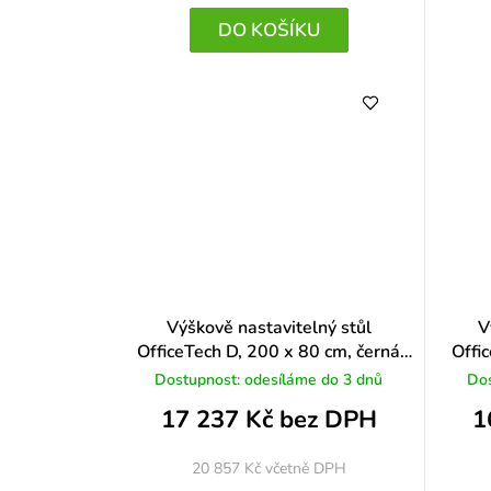
DO KOŠÍKU
Výškově nastavitelný stůl
V
OfficeTech D, 200 x 80 cm, černá
Offi
podnož, světle šedá
Dostupnost: odesíláme do 3 dnů
Dos
17 237 Kč bez DPH
1
20 857 Kč
včetně DPH