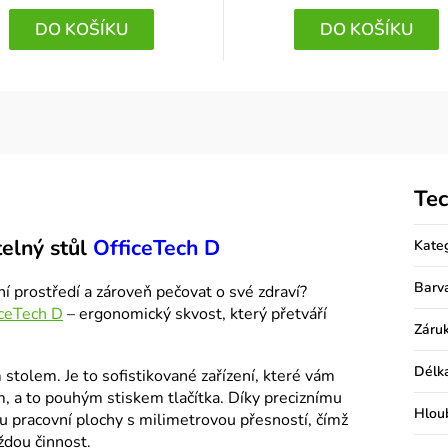
DO KOŠÍKU
DO KOŠÍKU
Tec
telný stůl
OfficeTech D
Kate
Barv
í prostředí a zároveň pečovat o své zdraví?
iceTech D
– ergonomický skvost, který přetváří
Záru
Délk
stolem. Je to sofistikované zařízení, které vám
, a to pouhým stiskem tlačítka. Díky preciznímu
Hlou
 pracovní plochy s milimetrovou přesností, čímž
ždou činnost.