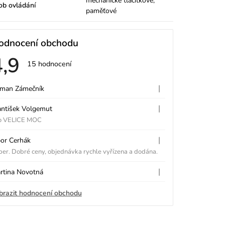
mechanické tlačítkové,
ob ovládání
paměťové
odnocení obchodu
4,9
Průměrné
15 hodnocení
hodnocení
V
obchodu
je
|
man Zámečník
Hodnocení obchodu je 5 z 5 hvě
4,9
z
|
antišek Volgemut
5
Hodnocení obchodu je 5 z 5 hvě
p
hvězdiček.
o VELICE MOC
|
bor Cerhák
Hodnocení obchodu je 5 z 5 hvě
er. Dobré ceny, objednávka rychle vyřízena a dodána.
|
rtina Novotná
Hodnocení obchodu je 5 z 5 hvě
h
brazit hodnocení obchodu