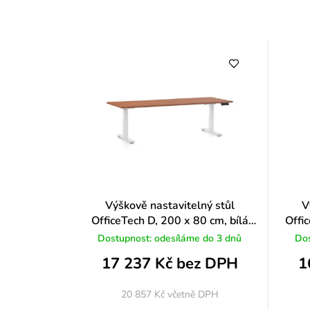
Výškově nastavitelný stůl
V
OfficeTech D, 200 x 80 cm, bílá
Offi
podnož, třešeň
Dostupnost: odesíláme do 3 dnů
Dos
17 237 Kč bez DPH
1
20 857 Kč
včetně DPH