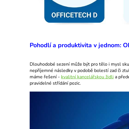
Pohodlí a produktivita v jednom: 
Dlouhodobé sezení může být pro tělo i mysl sk
nepříjemné následky v podobě bolestí zad či ztu
máme řešení -
kvalitní kancelářskou židli
a přede
pravidelné střídání pozic.