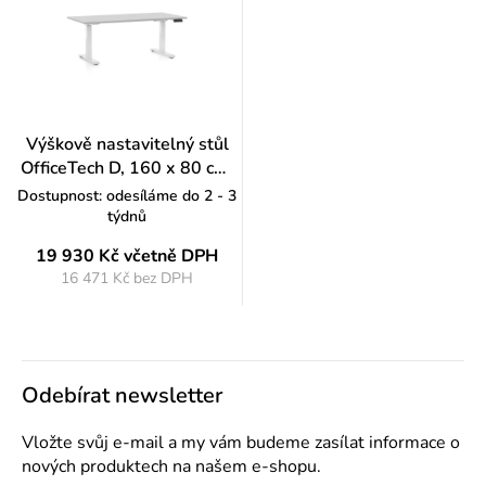
Výškově nastavitelný stůl
OfficeTech D, 160 x 80 cm,
bílá podnož, světle šedá
Dostupnost: odesíláme do 2 - 3
týdnů
19 930 Kč
včetně DPH
16 471 Kč bez DPH
Měrná
cena:
Odebírat newsletter
Vložte svůj e-mail a my vám budeme zasílat informace o
nových produktech na našem e-shopu.