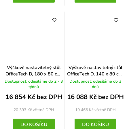
Výškově nastavitelný stůl
Výškově nastavitelný stůl
OfficeTech D, 180 x 80 cm,
OfficeTech D, 140 x 80 cm,
černá podnož, světle šedá
bílá podnož, třešeň
Dostupnost: odesíláme do 2 - 3
Dostupnost: odesíláme do 3
týdnů
dnů
16 854 Kč bez DPH
16 088 Kč bez DPH
20 393 Kč
včetně DPH
19 466 Kč
včetně DPH
DO KOŠÍKU
DO KOŠÍKU