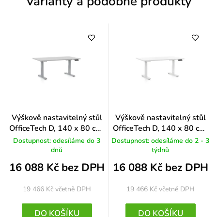
Varianty a podobné produkty
í
Výškově nastavitelný stůl
Výškově nastavitelný stůl
OfficeTech D, 140 x 80 cm,
OfficeTech D, 140 x 80 cm,
šedá podnož, světle šedá
bílá podnož, bílá
Dostupnost: odesíláme do 3
Dostupnost: odesíláme do 2 - 3
dnů
týdnů
16 088 Kč bez DPH
16 088 Kč bez DPH
19 466 Kč
včetně DPH
19 466 Kč
včetně DPH
DO KOŠÍKU
DO KOŠÍKU