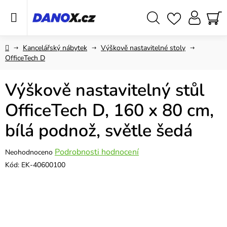
Přejít
na
obsah
Hledat
NÁ
KO
Domů
Kancelářský nábytek
Výškově nastavitelné stoly
OfficeTech D
Výškově nastavitelný stůl
OfficeTech D, 160 x 80 cm,
bílá podnož, světle šedá
Průměrné
Podrobnosti hodnocení
Neohodnoceno
hodnocení
Kód:
EK-40600100
produktu
je
0,0
z
5