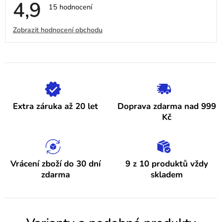
4,9
Průměrné
15 hodnocení
hodnocení
obchodu
V
Zobrazit hodnocení obchodu
je
4,9
ý
z
5
p
hvězdiček.
i
s
h
Extra záruka až 20 let
Doprava zdarma nad 999
o
Kč
d
n
o
Vrácení zboží do 30 dní
9 z 10 produktů vždy
zdarma
skladem
c
e
n