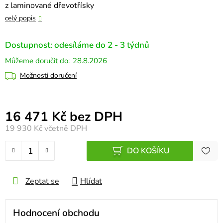
z laminované dřevotřísky
celý popis
Dostupnost: odesíláme do 2 - 3 týdnů
28.8.2026
Možnosti doručení
Měrná cena:
16 471 Kč bez DPH
19 930 Kč
včetně DPH
DO KOŠÍKU
Zeptat se
Hlídat
Hodnocení obchodu