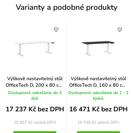
n
Varianty a podobné produkty
í
Výškově nastavitelný stůl
Výškově nastavitelný stůl
OfficeTech D, 200 x 80 cm,
OfficeTech D, 160 x 80 cm,
bílá podnož, bílá
bílá podnož, černá
Dostupnost: odesíláme do 3
Dostupnost: odesíláme do 2 - 3
dnů
týdnů
17 237 Kč bez DPH
16 471 Kč bez DPH
20 857 Kč
včetně DPH
19 930 Kč
včetně DPH