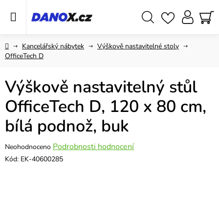
Přejít
na
obsah
Hledat
NÁ
KO
Domů
Kancelářský nábytek
Výškově nastavitelné stoly
OfficeTech D
Výškově nastavitelný stůl
OfficeTech D, 120 x 80 cm,
bílá podnož, buk
Průměrné
Podrobnosti hodnocení
Neohodnoceno
hodnocení
Kód:
EK-40600285
produktu
je
0,0
z
5