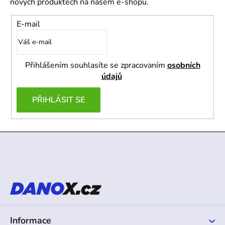
nových produktech na našem e-shopu.
E-mail
Přihlášením souhlasíte se zpracovaním
osobních
údajů
PŘIHLÁSIT SE
Z
á
p
a
t
í
Informace