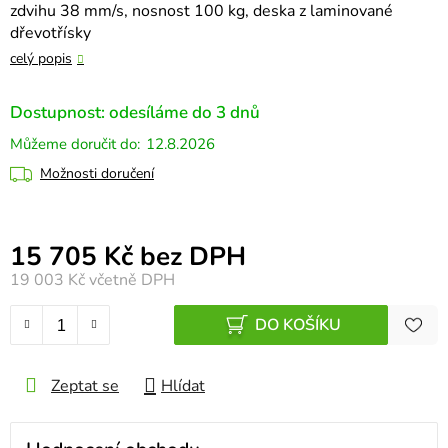
zdvihu 38 mm/s, nosnost 100 kg, deska z laminované
dřevotřísky
celý popis
Dostupnost: odesíláme do 3 dnů
12.8.2026
Možnosti doručení
Měrná cena:
15 705 Kč bez DPH
19 003 Kč
včetně DPH
DO KOŠÍKU
Zeptat se
Hlídat