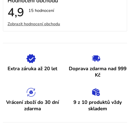
Hodnocení obchodu
4,9
Průměrné
15 hodnocení
hodnocení
obchodu
V
Zobrazit hodnocení obchodu
je
4,9
ý
z
5
p
hvězdiček.
i
s
h
Extra záruka až 20 let
Doprava zdarma nad 999
o
Kč
d
n
o
Vrácení zboží do 30 dní
9 z 10 produktů vždy
zdarma
skladem
c
e