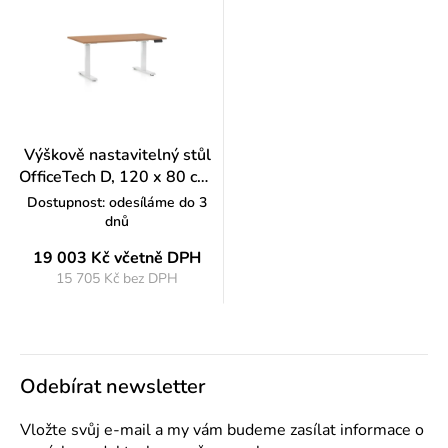
Výškově nastavitelný stůl
OfficeTech D, 120 x 80 cm,
bílá podnož, buk
Dostupnost: odesíláme do 3
dnů
19 003 Kč
včetně DPH
15 705 Kč bez DPH
Měrná
cena:
Odebírat newsletter
Vložte svůj e-mail a my vám budeme zasílat informace o