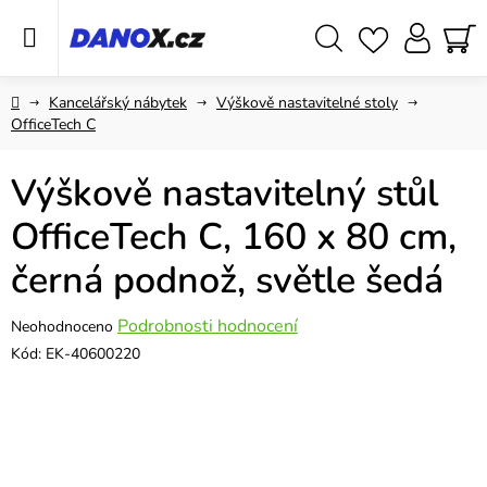
Přejít
na
obsah
Hledat
NÁ
KO
Domů
Kancelářský nábytek
Výškově nastavitelné stoly
OfficeTech C
Výškově nastavitelný stůl
OfficeTech C, 160 x 80 cm,
černá podnož, světle šedá
Průměrné
Podrobnosti hodnocení
Neohodnoceno
hodnocení
Kód:
EK-40600220
produktu
je
0,0
z
5