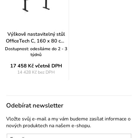
Výškově nastavitelný stůl
OfficeTech C, 160 x 80 cm,
černá podnož, světle šedá
Dostupnost: odesíláme do 2 - 3
týdnů
17 458 Kč
včetně DPH
14 428 Kč bez DPH
Měrná
cena:
Odebírat newsletter
Vložte svůj e-mail a my vám budeme zasílat informace o
nových produktech na našem e-shopu.