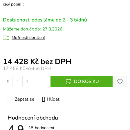
celý popis
Dostupnost: odesíláme do 2 - 3 týdnů
27.8.2026
Možnosti doručení
Měrná cena:
14 428 Kč bez DPH
17 458 Kč
včetně DPH
DO KOŠÍKU
Zeptat se
Hlídat
Hodnocení obchodu
4,9
Průměrné
15 hodnocení