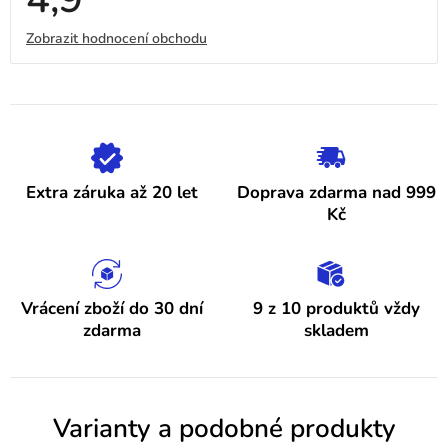
hodnocení
obchodu
V
Zobrazit hodnocení obchodu
je
4,9
ý
z
5
p
hvězdiček.
i
s
h
Extra záruka až 20 let
Doprava zdarma nad 999
o
Kč
d
n
o
Vrácení zboží do 30 dní
9 z 10 produktů vždy
zdarma
skladem
c
e
n
Varianty a podobné produkty
í