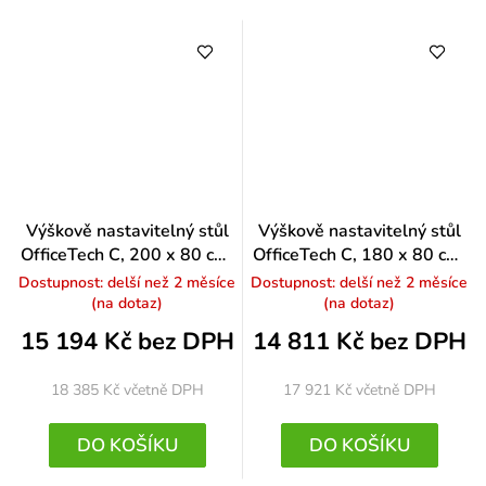
Výškově nastavitelný stůl
Výškově nastavitelný stůl
OfficeTech C, 200 x 80 cm,
OfficeTech C, 180 x 80 cm,
bílá podnož, světle šedá
bílá podnož, třešeň
Dostupnost: delší než 2 měsíce
Dostupnost: delší než 2 měsíce
(na dotaz)
(na dotaz)
15 194 Kč bez DPH
14 811 Kč bez DPH
18 385 Kč
včetně DPH
17 921 Kč
včetně DPH
DO KOŠÍKU
DO KOŠÍKU