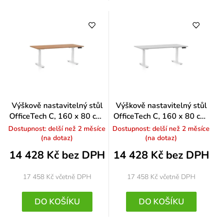
Výškově nastavitelný stůl
Výškově nastavitelný stůl
OfficeTech C, 160 x 80 cm,
OfficeTech C, 160 x 80 cm,
bílá podnož, buk
bílá podnož, světle šedá
Dostupnost: delší než 2 měsíce
Dostupnost: delší než 2 měsíce
(na dotaz)
(na dotaz)
14 428 Kč bez DPH
14 428 Kč bez DPH
17 458 Kč
včetně DPH
17 458 Kč
včetně DPH
DO KOŠÍKU
DO KOŠÍKU