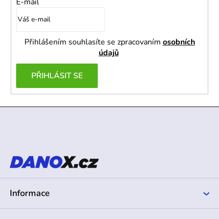
E-mail
Přihlášením souhlasíte se zpracovaním
osobních
údajů
PŘIHLÁSIT SE
Z
á
p
a
t
í
Informace