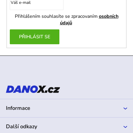
Přihlášením souhlasíte se zpracovaním
osobních
údajů
PŘIHLÁSIT SE
Z
á
p
a
t
í
Informace
Další odkazy