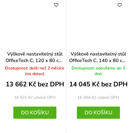
Výškově nastavitelný stůl
Výškově nastavitelný stůl
OfficeTech C, 120 x 80 cm,
OfficeTech C, 140 x 80 cm,
bílá podnož, ořech
černá podnož, světle šedá
Dostupnost: delší než 2 měsíce
Dostupnost: odesíláme do 3
(na dotaz)
dnů
13 662 Kč bez DPH
14 045 Kč bez DPH
16 531 Kč
včetně DPH
16 994 Kč
včetně DPH
DO KOŠÍKU
DO KOŠÍKU