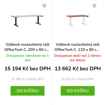
Výškově nastavitelný stůl
Výškově nastavitelný stůl
OfficeTech C, 200 x 80 cm,
OfficeTech C, 120 x 80 cm,
černá podnož, světle šedá
bílá podnož, třešeň
Dostupnost: odesíláme do 3
Dostupnost: delší než 2 měsíce
dnů
(na dotaz)
15 194 Kč bez DPH
13 662 Kč bez DPH
18 385 Kč
včetně DPH
16 531 Kč
včetně DPH
DO KOŠÍKU
DO KOŠÍKU