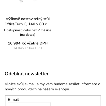
Výškově nastavitelný stůl
OfficeTech C, 140 x 80 cm,
bílá podnož, světle šedá
Dostupnost: delší než 2 měsíce
(na dotaz)
16 994 Kč
včetně DPH
14 045 Kč bez DPH
Měrná
cena:
Odebírat newsletter
Vložte svůj e-mail a my vám budeme zasílat informace o
nových produktech na našem e-shopu.
E-mail