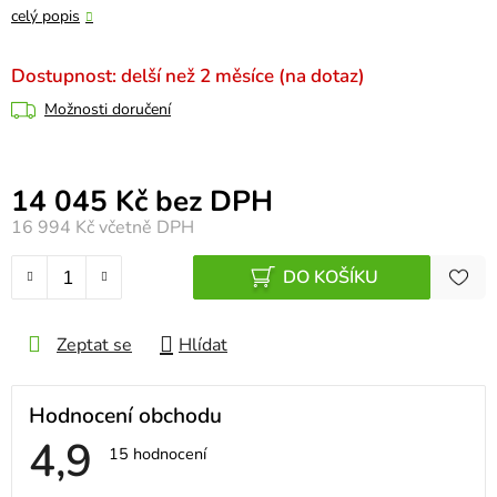
celý popis
Dostupnost: delší než 2 měsíce (na dotaz)
Možnosti doručení
Měrná cena:
14 045 Kč bez DPH
16 994 Kč
včetně DPH
DO KOŠÍKU
Zeptat se
Hlídat
Hodnocení obchodu
4,9
Průměrné
15 hodnocení
hodnocení
obchodu