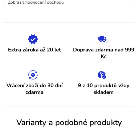
V
Zobrazit hodnocení obchodu
je
4,9
ý
z
5
p
hvězdiček.
i
s
h
Extra záruka až 20 let
Doprava zdarma nad 999
o
Kč
d
n
o
Vrácení zboží do 30 dní
9 z 10 produktů vždy
zdarma
skladem
c
e
n
Varianty a podobné produkty
í