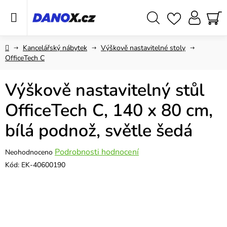
Přejít
na
obsah
Hledat
NÁ
KO
Domů
Kancelářský nábytek
Výškově nastavitelné stoly
OfficeTech C
Výškově nastavitelný stůl
OfficeTech C, 140 x 80 cm,
bílá podnož, světle šedá
Průměrné
Podrobnosti hodnocení
Neohodnoceno
hodnocení
Kód:
EK-40600190
produktu
je
0,0
z
5