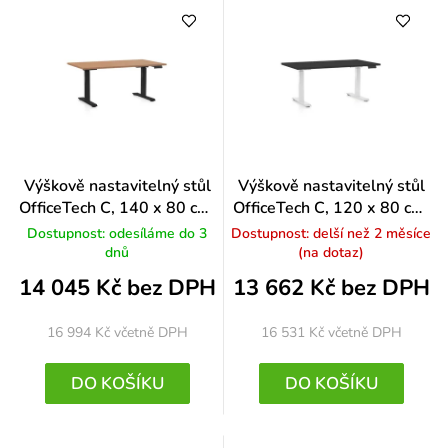
Výškově nastavitelný stůl
Výškově nastavitelný stůl
OfficeTech C, 140 x 80 cm,
OfficeTech C, 120 x 80 cm,
černá podnož, buk
bílá podnož, černá
Dostupnost: odesíláme do 3
Dostupnost: delší než 2 měsíce
dnů
(na dotaz)
14 045 Kč bez DPH
13 662 Kč bez DPH
16 994 Kč
včetně DPH
16 531 Kč
včetně DPH
DO KOŠÍKU
DO KOŠÍKU