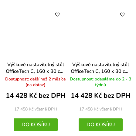
Výškově nastavitelný stůl
Výškově nastavitelný stůl
OfficeTech C, 160 x 80 cm,
OfficeTech C, 160 x 80 cm,
bílá podnož, ořech
černá podnož, světle šedá
Dostupnost: delší než 2 měsíce
Dostupnost: odesíláme do 2 - 3
(na dotaz)
týdnů
14 428 Kč bez DPH
14 428 Kč bez DPH
17 458 Kč
včetně DPH
17 458 Kč
včetně DPH
DO KOŠÍKU
DO KOŠÍKU