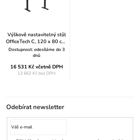
Výškově nastavitelný stůl
OfficeTech C, 120 x 80 cm,
černá podnož, buk
Dostupnost: odesíláme do 3
dnů
16 531 Kč
včetně DPH
13 662 Kč bez DPH
Měrná
cena:
Odebírat newsletter