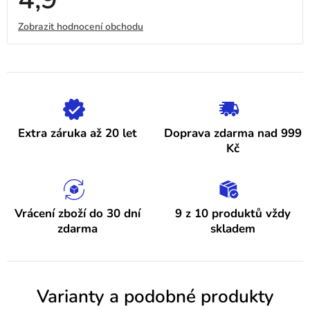
hodnocení
obchodu
V
Zobrazit hodnocení obchodu
je
4,9
ý
z
5
p
hvězdiček.
i
s
h
Extra záruka až 20 let
Doprava zdarma nad 999
o
Kč
d
n
o
Vrácení zboží do 30 dní
9 z 10 produktů vždy
zdarma
skladem
c
e
n
Varianty a podobné produkty
í