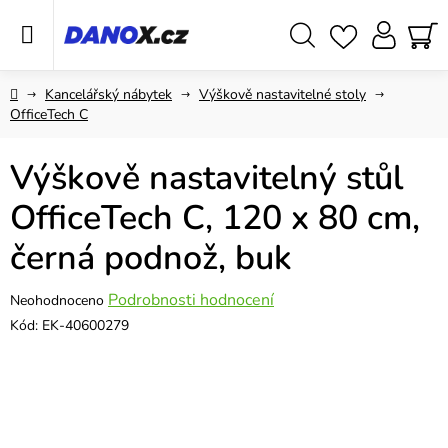
Přejít
na
obsah
Hledat
NÁ
KO
Domů
Kancelářský nábytek
Výškově nastavitelné stoly
OfficeTech C
Výškově nastavitelný stůl
OfficeTech C, 120 x 80 cm,
černá podnož, buk
Průměrné
Podrobnosti hodnocení
Neohodnoceno
hodnocení
Kód:
EK-40600279
produktu
je
0,0
z
5