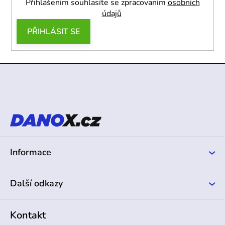
Přihlášením souhlasíte se zpracovaním
osobních
údajů
PŘIHLÁSIT SE
Z
á
p
a
t
í
Informace
Další odkazy
Kontakt