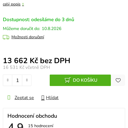
celý popis
Dostupnost: odesíláme do 3 dnů
10.8.2026
Možnosti doručení
Měrná cena:
13 662 Kč bez DPH
16 531 Kč
včetně DPH
DO KOŠÍKU
Zeptat se
Hlídat
Hodnocení obchodu
4,9
Průměrné
15 hodnocení