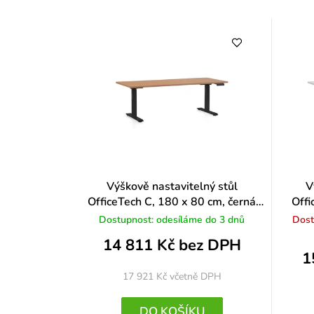
Výškově nastavitelný stůl
V
OfficeTech C, 180 x 80 cm, černá
Offi
podnož, buk
Dostupnost: odesíláme do 3 dnů
Dost
14 811 Kč bez DPH
1
17 921 Kč
včetně DPH
DO KOŠÍKU