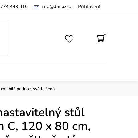
 774 449 410
info
@
danox.cz
Přihlášení
NÁKUPNÍ
KOŠÍK
 cm, bílá podnož, světle šedá
astavitelný stůl
h C, 120 x 80 cm,