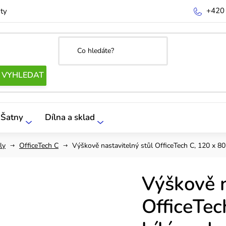
+420
ty
Šatny
Dílna a sklad
ly
OfficeTech C
Výškově nastavitelný stůl OfficeTech C, 120 x 80
Výškově n
OfficeTec