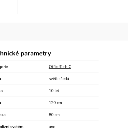
hnické parametry
gorie
OfficeTech C
a
světle šedá
ka
10 let
a
120 cm
bka
80 cm
olizní systém
ano