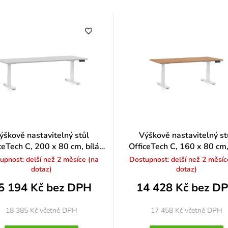
n
o
c
e
n
í
ýškově nastavitelný stůl
Výškově nastavitelný st
ceTech C, 200 x 80 cm, bílá
OfficeTech C, 160 x 80 cm,
podnož, světle šedá
podnož, buk
upnost: delší než 2 měsíce (na
Dostupnost: delší než 2 měsíc
dotaz)
dotaz)
5 194 Kč bez DPH
14 428 Kč bez D
18 385 Kč
včetně DPH
17 458 Kč
včetně DPH