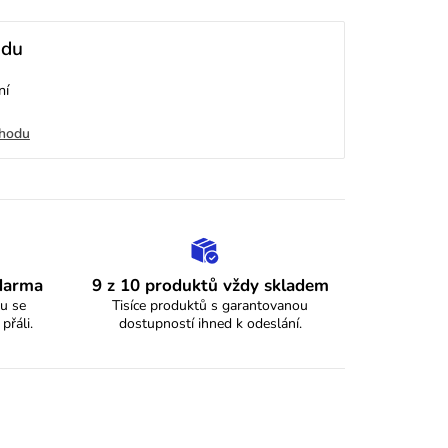
odu
ní
chodu
zdarma
9 z 10 produktů vždy skladem
u se
Tisíce produktů s garantovanou
 přáli.
dostupností ihned k odeslání.
y