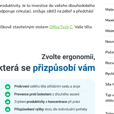
roduktivity. Je to investice do vašeho dlouhodobého
Mate
dporuje cirkulaci, snižuje zátěž na páteř a předchází
Maxi
výškově stavitelným stolem
OfficeTech C
. Vaše tělo
Minim
Nosn
Poče
Rozs
Rychl
Síla 
Typ v
stolu
Způs