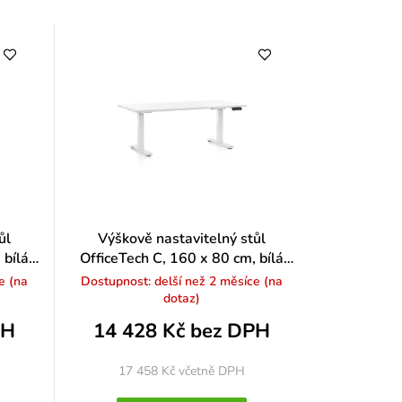
ůl
Výškově nastavitelný stůl
 bílá
OfficeTech C, 160 x 80 cm, bílá
podnož, bílá
e (na
Dostupnost: delší než 2 měsíce (na
dotaz)
PH
14 428 Kč bez DPH
17 458 Kč
včetně DPH