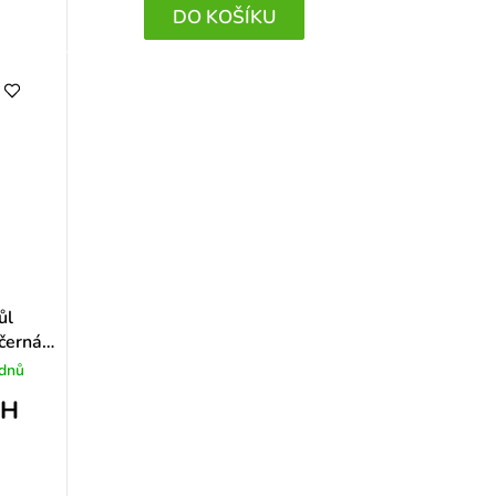
DO KOŠÍKU
ůl
 černá
 dnů
PH