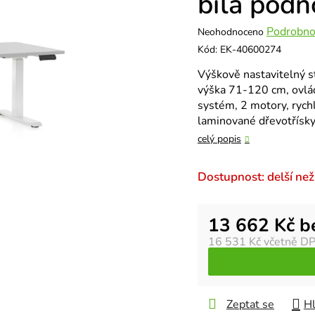
bílá podn
Průměrné
Podrobno
Neohodnoceno
hodnocení
Kód:
EK-40600274
produktu
Výškově nastavitelný s
je
výška 71-120 cm, ovláda
0,0
systém, 2 motory, rych
z
laminované dřevotřísk
5
hvězdiček.
celý popis
Dostupnost: delší než
Měrná cena:
13 662 Kč 
16 531 Kč
včetně D
Zeptat se
Hl