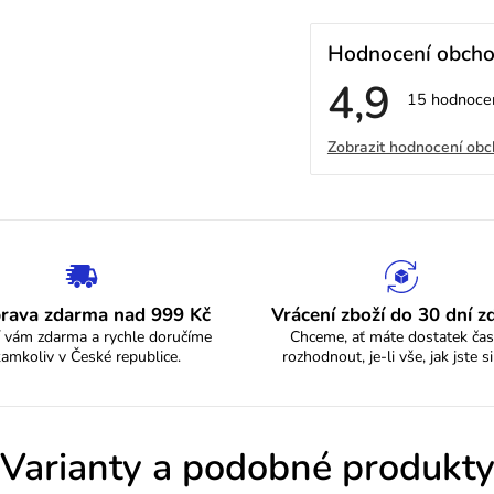
Hodnocení obch
4,9
Průměrné
15 hodnoce
hodnocení
V
obchodu
Zobrazit hodnocení ob
je
4,9
ý
z
5
p
hvězdiček.
i
s
rava zdarma nad 999 Kč
Vrácení zboží do 30 dní 
 vám zdarma a rychle doručíme
Chceme, ať máte dostatek čas
h
kamkoliv v České republice.
rozhodnout, je-li vše, jak jste si
o
d
Varianty a podobné produkt