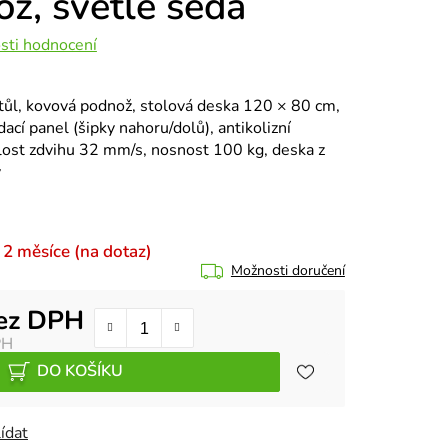
ož, světle šedá
sti hodnocení
tůl, kovová podnož, stolová deska 120 × 80 cm,
cí panel (šipky nahoru/dolů), antikolizní
lost zdvihu 32 mm/s, nosnost 100 kg, deska z
y
 2 měsíce (na dotaz)
Možnosti doručení
bez DPH
PH
DO KOŠÍKU
ídat