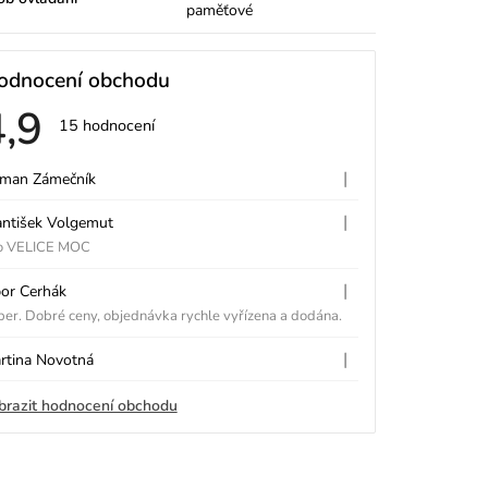
paměťové
odnocení obchodu
4,9
Průměrné
15 hodnocení
hodnocení
V
obchodu
je
|
man Zámečník
Hodnocení obchodu je 5 z 5 hvě
4,9
z
|
antišek Volgemut
5
Hodnocení obchodu je 5 z 5 hvě
p
hvězdiček.
o VELICE MOC
|
bor Cerhák
Hodnocení obchodu je 5 z 5 hvě
er. Dobré ceny, objednávka rychle vyřízena a dodána.
|
rtina Novotná
Hodnocení obchodu je 5 z 5 hvě
h
brazit hodnocení obchodu
d