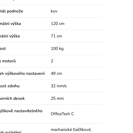
riál podnože
kov
mální výška
120 cm
ální výška
71 cm
ost
100 kg
t motorů
2
ah výškového nastavení
49 cm
ost zdvihu
32 mm/s
horních desek
25 mm
ýškově nastavitelného
OfficeTech C
mechanické tlačítkové,
ob ovládání