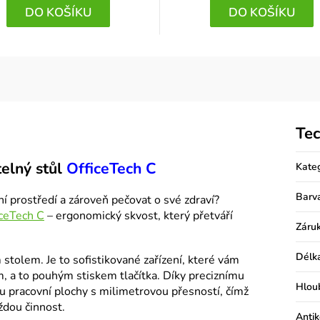
DO KOŠÍKU
DO KOŠÍKU
Tec
telný stůl
OfficeTech C
Kate
Barv
í prostředí a zároveň pečovat o své zdraví?
iceTech C
– ergonomický skvost, který přetváří
Záru
Délk
stolem. Je to sofistikované zařízení, které vám
, a to pouhým stiskem tlačítka. Díky preciznímu
Hlou
 pracovní plochy s milimetrovou přesností, čímž
ždou činnost.
Antik