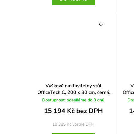
Výškově nastavitelný stůl
V
OfficeTech C, 200 x 80 cm, černá
Offic
podnož, třešeň
Dostupnost: odesíláme do 3 dnů
Dos
15 194 Kč bez DPH
1
18 385 Kč
včetně DPH