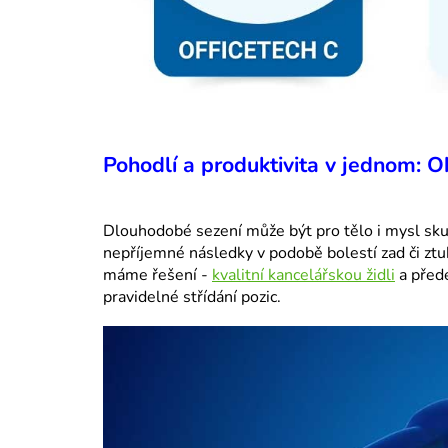
Pohodlí a produktivita v jednom: 
Dlouhodobé sezení může být pro tělo i mysl sk
nepříjemné následky v podobě bolestí zad či ztu
máme řešení -
kvalitní kancelářskou židli
a přede
pravidelné střídání pozic.