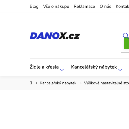
Přejít
Blog
Vše o nákupu
Reklamace
O nás
Kontak
na
obsah
Židle a křesla
Kancelářský nábytek
Domů
Kancelářský nábytek
Výškově nastavitelné sto