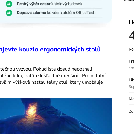
H
Objevte kouzlo ergonomických stolů
Ro
ý
Fr
an
utečnou výzvou. Pokud jste dosud nepoznali
hlého krku, patříte k šťastné menšině. Pro ostatní
i
Li
vším výškově nastavitelný stůl, který umožňuje
Sup
s
Ma
Zo
o