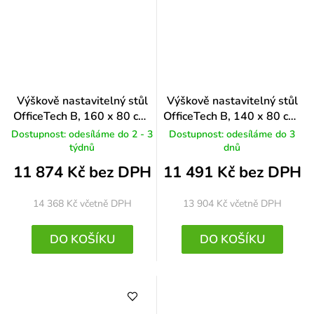
Výškově nastavitelný stůl
Výškově nastavitelný stůl
OfficeTech B, 160 x 80 cm,
OfficeTech B, 140 x 80 cm,
bílá podnož, bílá
černá podnož, světle šedá
Dostupnost: odesíláme do 2 - 3
Dostupnost: odesíláme do 3
týdnů
dnů
11 874 Kč bez DPH
11 491 Kč bez DPH
14 368 Kč
včetně DPH
13 904 Kč
včetně DPH
DO KOŠÍKU
DO KOŠÍKU