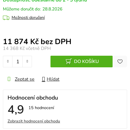
28.8.2026
Možnosti doručení
Měrná cena:
11 874 Kč bez DPH
14 368 Kč
včetně DPH
DO KOŠÍKU
Zeptat se
Hlídat
Hodnocení obchodu
4,9
Průměrné
15 hodnocení
hodnocení
obchodu
V
Zobrazit hodnocení obchodu
je
4,9
ý