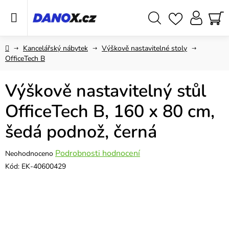
Přejít
na
obsah
Hledat
NÁ
KO
Domů
Kancelářský nábytek
Výškově nastavitelné stoly
OfficeTech B
Výškově nastavitelný stůl
OfficeTech B, 160 x 80 cm,
šedá podnož, černá
Průměrné
Podrobnosti hodnocení
Neohodnoceno
hodnocení
Kód:
EK-40600429
produktu
je
0,0
z
5