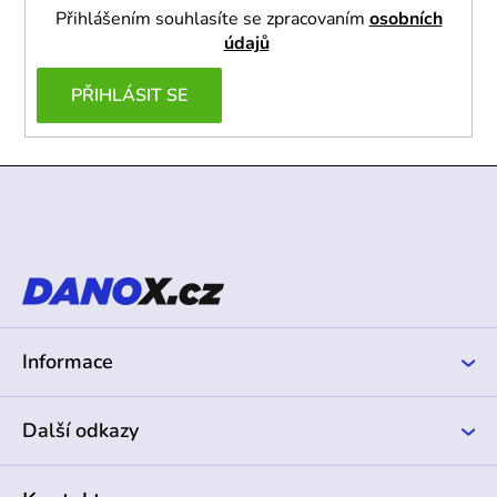
Přihlášením souhlasíte se zpracovaním
osobních
údajů
PŘIHLÁSIT SE
Z
á
p
a
t
í
Informace
Další odkazy