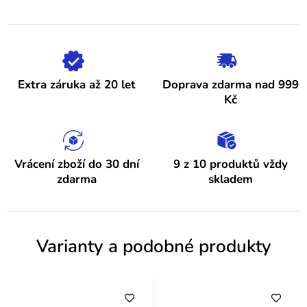
z
5
p
hvězdiček.
i
s
h
Extra záruka až 20 let
Doprava zdarma nad 999
o
Kč
d
n
o
Vrácení zboží do 30 dní
9 z 10 produktů vždy
zdarma
skladem
c
e
n
Varianty a podobné produkty
í