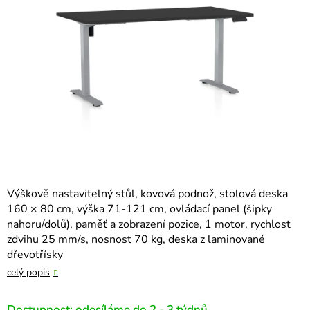
hvězdiček.
Výškově nastavitelný stůl, kovová podnož, stolová deska
160 × 80 cm, výška 71-121 cm, ovládací panel (šipky
nahoru/dolů), paměť a zobrazení pozice, 1 motor, rychlost
zdvihu 25 mm/s, nosnost 70 kg, deska z laminované
dřevotřísky
celý popis
Dostupnost: odesíláme do 2 - 3 týdnů