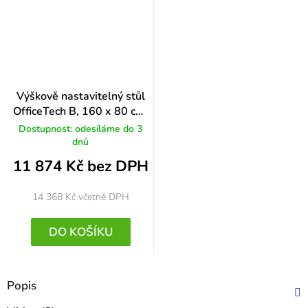
Výškově nastavitelný stůl
OfficeTech B, 160 x 80 cm,
černá podnož, buk
Dostupnost: odesíláme do 3
dnů
11 874 Kč bez DPH
14 368 Kč
včetně DPH
DO KOŠÍKU
Popis