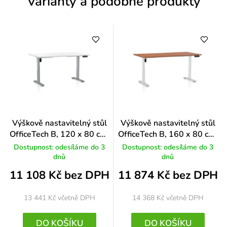
Varianty a podobné produkty
í
Výškově nastavitelný stůl
Výškově nastavitelný stůl
OfficeTech B, 120 x 80 cm,
OfficeTech B, 160 x 80 cm,
šedá podnož, bílá
bílá podnož, třešeň
Dostupnost: odesíláme do 3
Dostupnost: odesíláme do 3
dnů
dnů
11 108 Kč bez DPH
11 874 Kč bez DPH
13 441 Kč
včetně DPH
14 368 Kč
včetně DPH
DO KOŠÍKU
DO KOŠÍKU