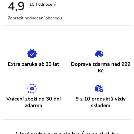
4,9
Průměrné
15 hodnocení
hodnocení
obchodu
V
Zobrazit hodnocení obchodu
je
4,9
ý
z
5
p
hvězdiček.
i
s
h
Extra záruka až 20 let
Doprava zdarma nad 999
o
Kč
d
n
o
Vrácení zboží do 30 dní
9 z 10 produktů vždy
zdarma
skladem
c
e
n