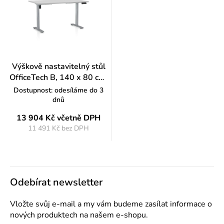
Výškově nastavitelný stůl
OfficeTech B, 140 x 80 cm,
šedá podnož, světle šedá
Dostupnost: odesíláme do 3
dnů
13 904 Kč
včetně DPH
11 491 Kč bez DPH
Měrná
cena:
Odebírat newsletter
Vložte svůj e-mail a my vám budeme zasílat informace o
nových produktech na našem e-shopu.