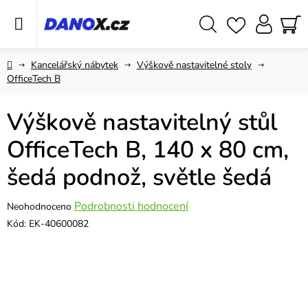
Přejít
na
obsah
Hledat
NÁ
KO
Domů
Kancelářský nábytek
Výškově nastavitelné stoly
OfficeTech B
Výškově nastavitelný stůl
OfficeTech B, 140 x 80 cm,
šedá podnož, světle šedá
Průměrné
Podrobnosti hodnocení
Neohodnoceno
hodnocení
Kód:
EK-40600082
produktu
je
0,0
z
5