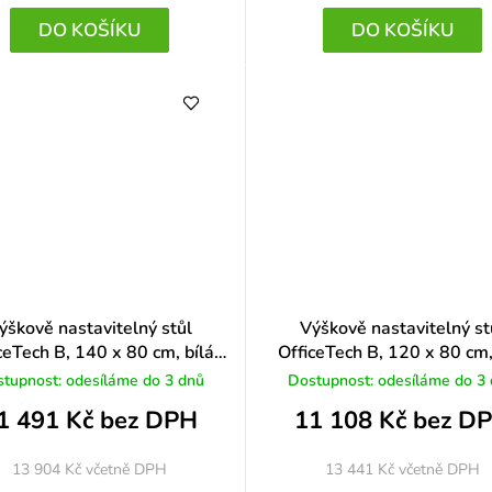
DO KOŠÍKU
DO KOŠÍKU
ýškově nastavitelný stůl
Výškově nastavitelný st
ceTech B, 140 x 80 cm, bílá
OfficeTech B, 120 x 80 cm,
podnož, světle šedá
podnož, bílá
tupnost: odesíláme do 3 dnů
Dostupnost: odesíláme do 3
1 491 Kč bez DPH
11 108 Kč bez D
13 904 Kč
včetně DPH
13 441 Kč
včetně DPH