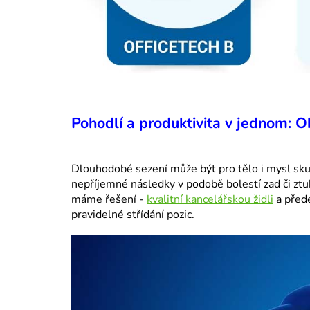
Pohodlí a produktivita v jednom: 
Dlouhodobé sezení může být pro tělo i mysl sk
nepříjemné následky v podobě bolestí zad či ztu
máme řešení -
kvalitní kancelářskou židli
a přede
pravidelné střídání pozic.