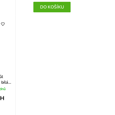
DO KOŠÍKU
ůl
 bílá
 dnů
PH