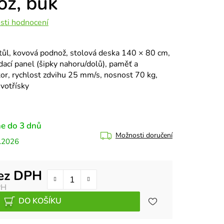
ož, buk
sti hodnocení
tůl, kovová podnož, stolová deska 140 × 80 cm,
ací panel (šipky nahoru/dolů), paměť a
tor, rychlost zdvihu 25 mm/s, nosnost 70 kg,
votřísky
e do 3 dnů
Možnosti doručení
.2026
bez DPH
PH
DO KOŠÍKU