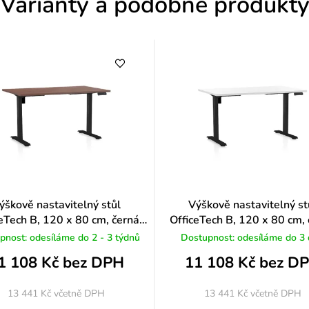
Varianty a podobné produkt
n
o
c
e
n
í
ýškově nastavitelný stůl
Výškově nastavitelný st
eTech B, 120 x 80 cm, černá
OfficeTech B, 120 x 80 cm,
podnož, ořech
podnož, bílá
pnost: odesíláme do 2 - 3 týdnů
Dostupnost: odesíláme do 3
1 108 Kč bez DPH
11 108 Kč bez D
13 441 Kč
včetně DPH
13 441 Kč
včetně DPH