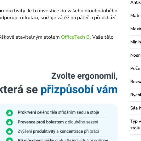
Antik
roduktivity. Je to investice do vašeho dlouhodobého
Mate
dporuje cirkulaci, snižuje zátěž na páteř a předchází
Maxi
výškově stavitelným stolem
OfficeTech B
. Vaše tělo
Minim
Nosn
Poče
Rozs
Rychl
Síla 
Typ v
stolu