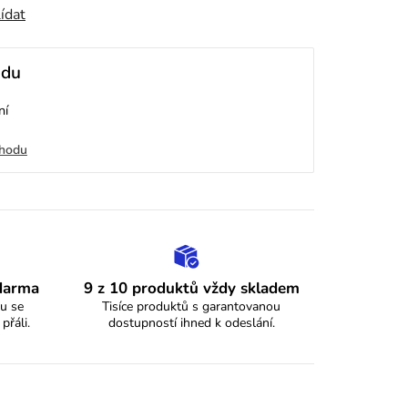
ídat
odu
ní
chodu
zdarma
9 z 10 produktů vždy skladem
u se
Tisíce produktů s garantovanou
 přáli.
dostupností ihned k odeslání.