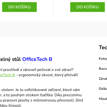
DO KOŠÍKU
DO KOŠÍKU
Tec
telný stůl
OfficeTech B
Kate
Barv
í prostředí a zároveň pečovat o své zdraví?
iceTech B
– ergonomický skvost, který přetváří
Záru
Délk
stolem. Je to sofistikované zařízení, které vám
, a to pouhým stiskem tlačítka. Díky preciznímu
Hlou
 pracovní plochy s milimetrovou přesností, čímž
ždou činnost.