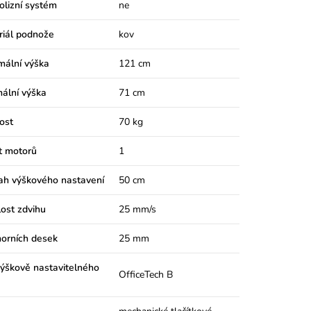
olizní systém
ne
riál podnože
kov
mální výška
121 cm
ální výška
71 cm
ost
70 kg
t motorů
1
ah výškového nastavení
50 cm
ost zdvihu
25 mm/s
horních desek
25 mm
ýškově nastavitelného
OfficeTech B