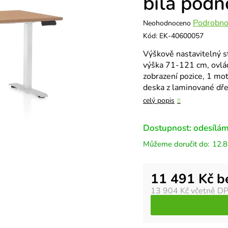
bílá podn
Průměrné
Podrobno
Neohodnoceno
hodnocení
Kód:
EK-40600057
produktu
Výškově nastavitelný s
je
výška 71-121 cm, ovlád
0,0
zobrazení pozice, 1 mo
z
deska z laminované dře
5
hvězdiček.
celý popis
Dostupnost: odesílám
12.8
Měrná cena:
11 491 Kč 
13 904 Kč
včetně D