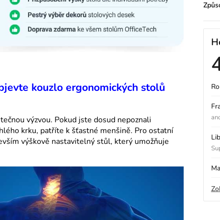
Způs
H
Objevte kouzlo ergonomických stolů
Ro
ý
Fr
an
utečnou výzvou. Pokud jste dosud nepoznali
hlého krku, patříte k šťastné menšině. Pro ostatní
i
Li
vším výškově nastavitelný stůl, který umožňuje
Sup
s
Ma
Zo
o