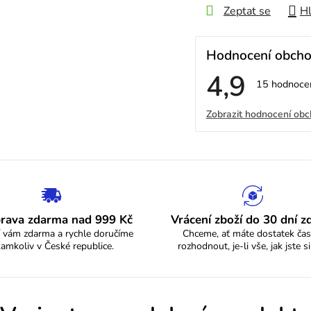
Zeptat se
Hl
Hodnocení obch
4,9
Průměrné
15 hodnoce
hodnocení
V
obchodu
Zobrazit hodnocení ob
je
4,9
ý
z
5
p
hvězdiček.
i
s
rava zdarma nad 999 Kč
Vrácení zboží do 30 dní 
 vám zdarma a rychle doručíme
Chceme, ať máte dostatek čas
h
kamkoliv v České republice.
rozhodnout, je-li vše, jak jste si
o
d