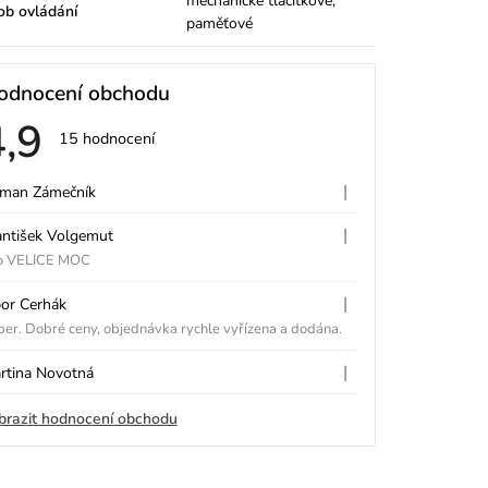
mechanické tlačítkové,
ob ovládání
paměťové
odnocení obchodu
4,9
Průměrné
15 hodnocení
hodnocení
V
obchodu
je
|
man Zámečník
Hodnocení obchodu je 5 z 5 hvě
4,9
z
|
antišek Volgemut
5
Hodnocení obchodu je 5 z 5 hvě
p
hvězdiček.
o VELICE MOC
|
bor Cerhák
Hodnocení obchodu je 5 z 5 hvě
er. Dobré ceny, objednávka rychle vyřízena a dodána.
|
rtina Novotná
Hodnocení obchodu je 5 z 5 hvě
h
brazit hodnocení obchodu