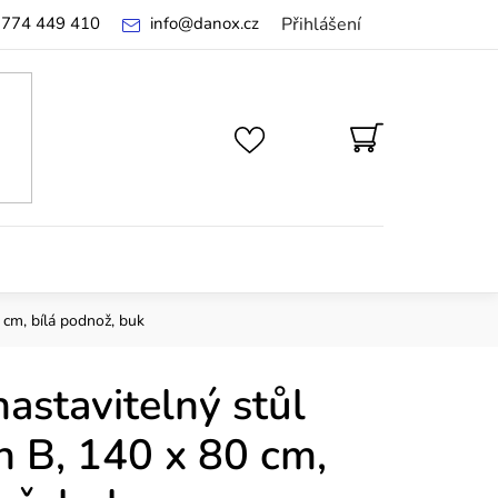
 774 449 410
info
@
danox.cz
Přihlášení
NÁKUPNÍ
KOŠÍK
 cm, bílá podnož, buk
astavitelný stůl
h B, 140 x 80 cm,