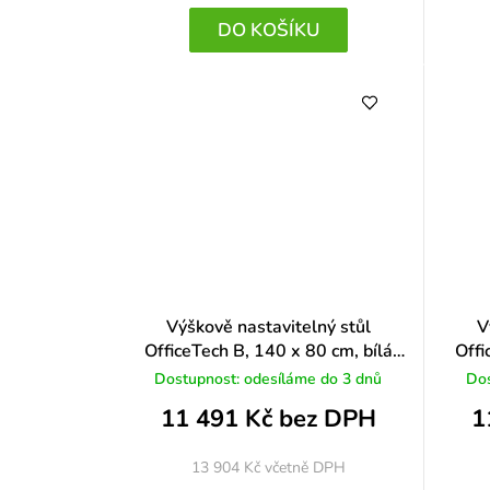
DO KOŠÍKU
Výškově nastavitelný stůl
V
OfficeTech B, 140 x 80 cm, bílá
Offi
podnož, dub
Dostupnost: odesíláme do 3 dnů
Dos
11 491 Kč bez DPH
1
13 904 Kč
včetně DPH