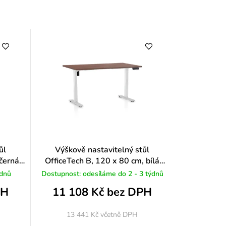
y
ůl
Výškově nastavitelný stůl
 černá
OfficeTech B, 120 x 80 cm, bílá
podnož, ořech
 dnů
Dostupnost: odesíláme do 2 - 3 týdnů
PH
11 108 Kč bez DPH
13 441 Kč
včetně DPH