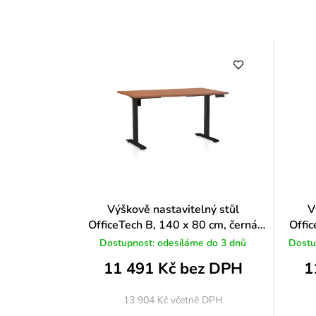
Výškově nastavitelný stůl
V
OfficeTech B, 140 x 80 cm, černá
Offic
podnož, třešeň
Dostupnost: odesíláme do 3 dnů
Dostu
11 491 Kč bez DPH
1
13 904 Kč
včetně DPH