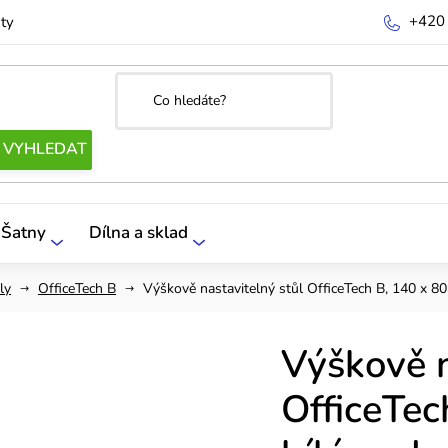
+420
ty
Šatny
Dílna a sklad
ly
OfficeTech B
Výškově nastavitelný stůl OfficeTech B, 140 x 80
Výškově n
OfficeTec