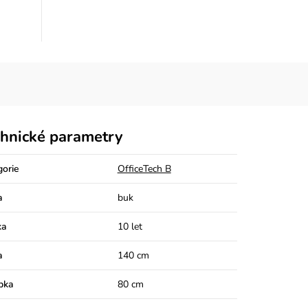
hnické parametry
gorie
OfficeTech B
a
buk
ka
10 let
a
140 cm
bka
80 cm