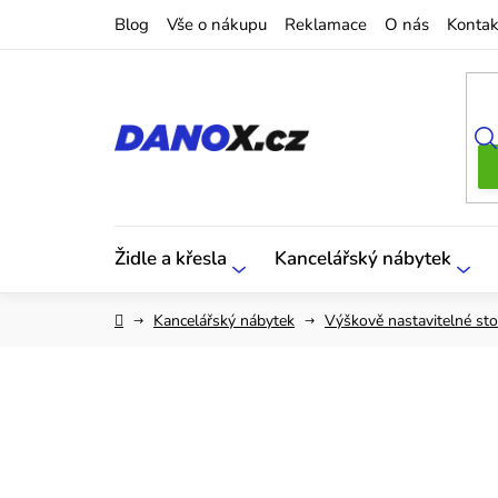
Přejít
Blog
Vše o nákupu
Reklamace
O nás
Kontak
na
obsah
Židle a křesla
Kancelářský nábytek
Domů
Kancelářský nábytek
Výškově nastavitelné sto