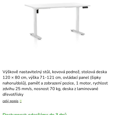
hvězdiček.
Výškově nastavitelný stůl, kovová podnož, stolová deska
120 × 80 cm, výška 71-121 cm, ovládací panel (šipky
nahoru/dolů), paměť a zobrazení pozice, 1 motor, rychlost
zdvihu 25 mm/s, nosnost 70 kg, deska z laminované
dřevotřísky
celý popis
Dostupnost: odesíláme do 3 dnů