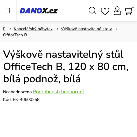
Přejít
na
obsah
Hledat
NÁ
KO
Domů
Kancelářský nábytek
Výškově nastavitelné stoly
OfficeTech B
Výškově nastavitelný stůl
OfficeTech B, 120 x 80 cm,
bílá podnož, bílá
Průměrné
Podrobnosti hodnocení
Neohodnoceno
hodnocení
Kód:
EK-40600258
produktu
je
0,0
z
5