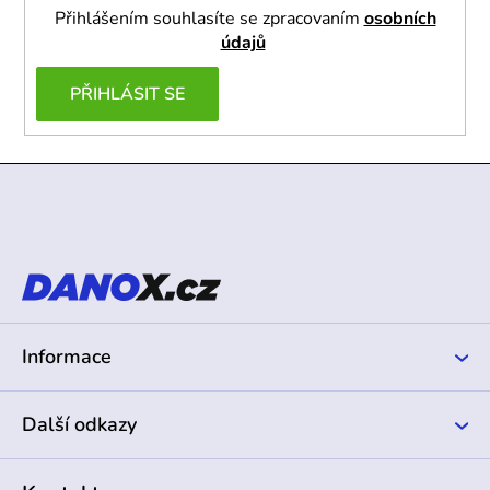
Přihlášením souhlasíte se zpracovaním
osobních
údajů
PŘIHLÁSIT SE
Z
á
p
a
t
í
Informace
Další odkazy