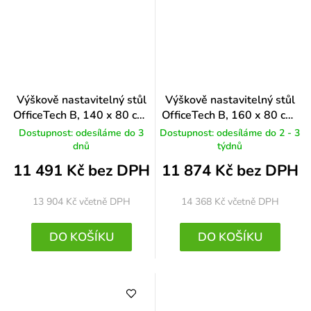
Výškově nastavitelný stůl
Výškově nastavitelný stůl
OfficeTech B, 140 x 80 cm,
OfficeTech B, 160 x 80 cm,
černá podnož, černá
šedá podnož, světle šedá
Dostupnost: odesíláme do 3
Dostupnost: odesíláme do 2 - 3
dnů
týdnů
11 491 Kč bez DPH
11 874 Kč bez DPH
13 904 Kč
včetně DPH
14 368 Kč
včetně DPH
DO KOŠÍKU
DO KOŠÍKU