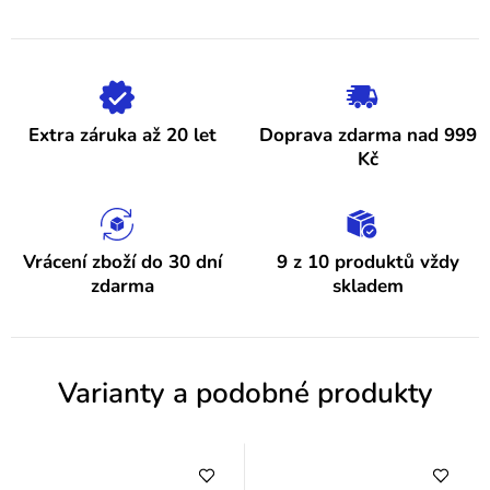
z
5
p
hvězdiček.
i
s
h
Extra záruka až 20 let
Doprava zdarma nad 999
o
Kč
d
n
o
Vrácení zboží do 30 dní
9 z 10 produktů vždy
zdarma
skladem
c
e
n
Varianty a podobné produkty
í