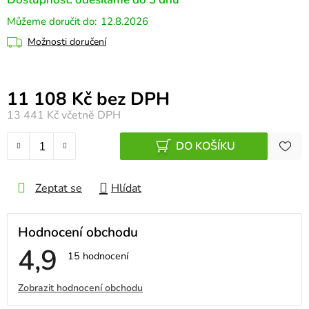
12.8.2026
Možnosti doručení
Měrná cena:
11 108 Kč bez DPH
13 441 Kč
včetně DPH
DO KOŠÍKU
Zeptat se
Hlídat
Hodnocení obchodu
4,9
Průměrné
15 hodnocení
hodnocení
obchodu
V
Zobrazit hodnocení obchodu
je
4,9
ý