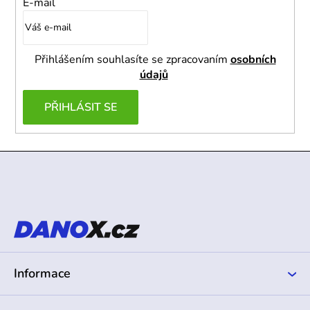
E-mail
Přihlášením souhlasíte se zpracovaním
osobních
údajů
PŘIHLÁSIT SE
Z
á
p
a
t
í
Informace