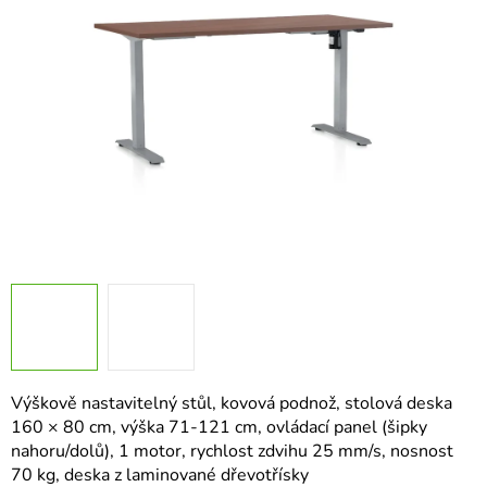
hvězdiček.
Výškově nastavitelný stůl, kovová podnož, stolová deska
160 × 80 cm, výška 71-121 cm, ovládací panel (šipky
nahoru/dolů), 1 motor, rychlost zdvihu 25 mm/s, nosnost
70 kg, deska z laminované dřevotřísky