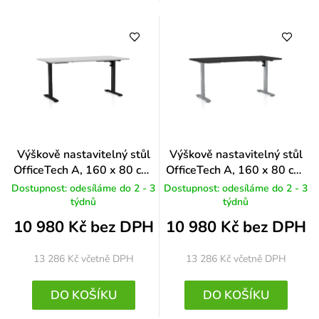
Výškově nastavitelný stůl
Výškově nastavitelný stůl
OfficeTech A, 160 x 80 cm,
OfficeTech A, 160 x 80 cm,
černá podnož, světle šedá
šedá podnož, černá
Dostupnost: odesíláme do 2 - 3
Dostupnost: odesíláme do 2 - 3
týdnů
týdnů
10 980 Kč bez DPH
10 980 Kč bez DPH
13 286 Kč
včetně DPH
13 286 Kč
včetně DPH
DO KOŠÍKU
DO KOŠÍKU