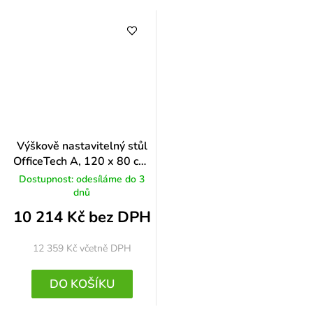
Výškově nastavitelný stůl
OfficeTech A, 120 x 80 cm,
šedá podnož, třešeň
Dostupnost: odesíláme do 3
dnů
10 214 Kč bez DPH
12 359 Kč
včetně DPH
DO KOŠÍKU