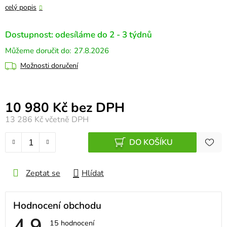
celý popis
Dostupnost: odesíláme do 2 - 3 týdnů
27.8.2026
Možnosti doručení
Měrná cena:
10 980 Kč bez DPH
13 286 Kč
včetně DPH
DO KOŠÍKU
Zeptat se
Hlídat
Hodnocení obchodu
4,9
Průměrné
15 hodnocení