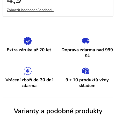
hodnocení
obchodu
V
Zobrazit hodnocení obchodu
je
4,9
ý
z
5
p
hvězdiček.
i
s
h
Extra záruka až 20 let
Doprava zdarma nad 999
o
Kč
d
n
o
Vrácení zboží do 30 dní
9 z 10 produktů vždy
zdarma
skladem
c
e
n
Varianty a podobné produkty
í