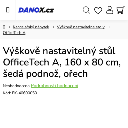
Přejít
na
obsah
Hledat
NÁ
KO
Domů
Kancelářský nábytek
Výškově nastavitelné stoly
OfficeTech A
Výškově nastavitelný stůl
OfficeTech A, 160 x 80 cm,
šedá podnož, ořech
Průměrné
Podrobnosti hodnocení
Neohodnoceno
hodnocení
Kód:
EK-40600050
produktu
je
0,0
z
5