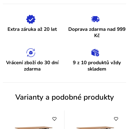
p
hvězdiček.
i
s
h
Extra záruka až 20 let
Doprava zdarma nad 999
o
Kč
d
n
o
Vrácení zboží do 30 dní
9 z 10 produktů vždy
zdarma
skladem
c
e
n
Varianty a podobné produkty
í