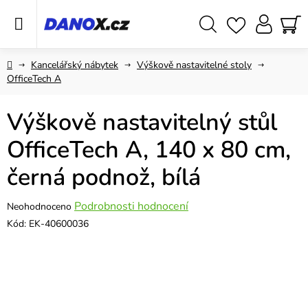
Přejít
na
obsah
Hledat
NÁ
KO
Domů
Kancelářský nábytek
Výškově nastavitelné stoly
OfficeTech A
Výškově nastavitelný stůl
OfficeTech A, 140 x 80 cm,
černá podnož, bílá
Průměrné
Podrobnosti hodnocení
Neohodnoceno
hodnocení
Kód:
EK-40600036
produktu
je
0,0
z
5