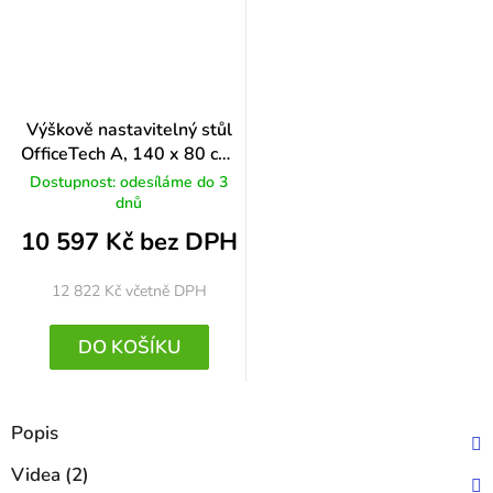
Výškově nastavitelný stůl
OfficeTech A, 140 x 80 cm,
bílá podnož, světle šedá
Dostupnost: odesíláme do 3
dnů
10 597 Kč bez DPH
12 822 Kč
včetně DPH
DO KOŠÍKU
Popis
Videa (2)