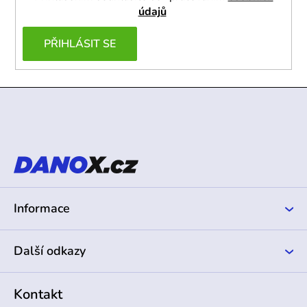
údajů
PŘIHLÁSIT SE
Z
á
p
a
t
í
Informace
Další odkazy
Kontakt