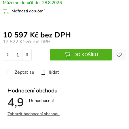
28.8.2026
Možnosti doručení
Měrná cena:
10 597 Kč bez DPH
12 822 Kč
včetně DPH
DO KOŠÍKU
Zeptat se
Hlídat
Hodnocení obchodu
4,9
Průměrné
15 hodnocení
hodnocení
obchodu
V
Zobrazit hodnocení obchodu
je
4,9
ý
z
5