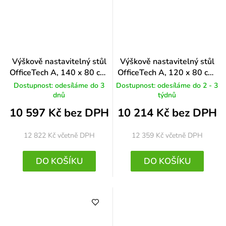
Výškově nastavitelný stůl
Výškově nastavitelný stůl
OfficeTech A, 140 x 80 cm,
OfficeTech A, 120 x 80 cm,
černá podnož, třešeň
černá podnož, ořech
Dostupnost: odesíláme do 3
Dostupnost: odesíláme do 2 - 3
dnů
týdnů
10 597 Kč bez DPH
10 214 Kč bez DPH
12 822 Kč
včetně DPH
12 359 Kč
včetně DPH
DO KOŠÍKU
DO KOŠÍKU