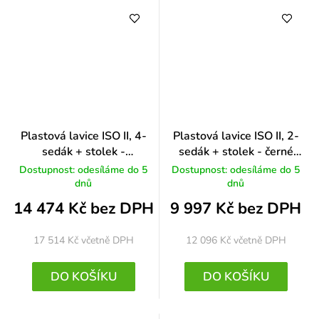
Plastová lavice ISO II, 4-
Plastová lavice ISO II, 2-
sedák + stolek -
sedák + stolek - černé
chromované nohy, oranžová
nohy, žlutá
Dostupnost: odesíláme do 5
Dostupnost: odesíláme do 5
dnů
dnů
14 474 Kč bez DPH
9 997 Kč bez DPH
17 514 Kč
včetně DPH
12 096 Kč
včetně DPH
DO KOŠÍKU
DO KOŠÍKU