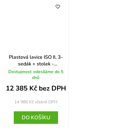
Plastová lavice ISO II, 3-
sedák + stolek -
chromované nohy, zelená
Dostupnost: odesíláme do 5
dnů
12 385 Kč bez DPH
14 986 Kč
včetně DPH
DO KOŠÍKU