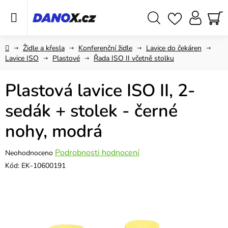
Přejít
na
obsah
Hledat
NÁ
KO
Domů
Židle a křesla
Konferenční židle
Lavice do čekáren
Lavice ISO
Plastové
Řada ISO II včetně stolku
Plastová lavice ISO II, 2-
sedák + stolek - černé
nohy, modrá
Průměrné
Podrobnosti hodnocení
Neohodnoceno
hodnocení
Kód:
EK-10600191
produktu
je
0,0
z
5