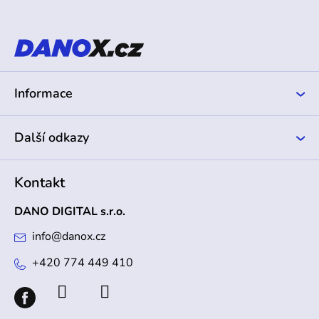
á
p
a
t
í
Informace
Další odkazy
Kontakt
DANO DIGITAL s.r.o.
info
@
danox.cz
+420 774 449 410