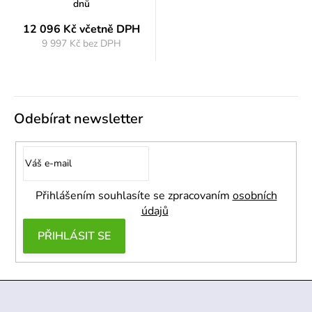
dnů
12 096 Kč
včetně DPH
9 997 Kč bez DPH
Měrná
cena:
Odebírat newsletter
Přihlášením souhlasíte se zpracovaním
osobních
údajů
PŘIHLÁSIT SE
Z