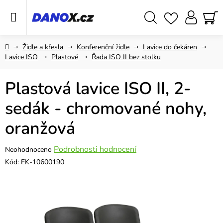
Přejít
na
obsah
Hledat
NÁ
KO
Domů
Židle a křesla
Konferenční židle
Lavice do čekáren
Lavice ISO
Plastové
Řada ISO II bez stolku
Plastová lavice ISO II, 2-
sedák - chromované nohy,
oranžová
Průměrné
Podrobnosti hodnocení
Neohodnoceno
hodnocení
Kód:
EK-10600190
produktu
je
0,0
z
5