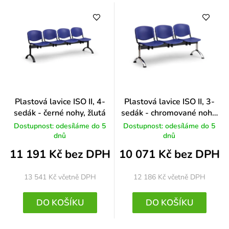
Plastová lavice ISO II, 4-
Plastová lavice ISO II, 3-
sedák - černé nohy, žlutá
sedák - chromované nohy,
zelená
Dostupnost: odesíláme do 5
Dostupnost: odesíláme do 5
dnů
dnů
11 191 Kč bez DPH
10 071 Kč bez DPH
13 541 Kč
včetně DPH
12 186 Kč
včetně DPH
DO KOŠÍKU
DO KOŠÍKU