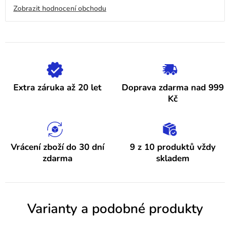
obchodu
V
Zobrazit hodnocení obchodu
je
4,9
ý
z
5
p
hvězdiček.
i
s
h
Extra záruka až 20 let
Doprava zdarma nad 999
o
Kč
d
n
o
Vrácení zboží do 30 dní
9 z 10 produktů vždy
zdarma
skladem
c
e
n
Varianty a podobné produkty
í