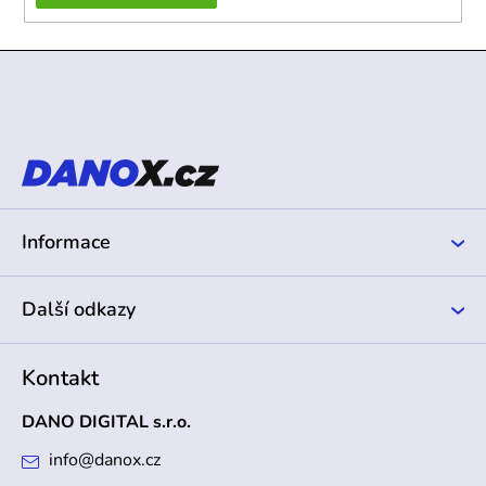
Z
á
p
a
t
í
Informace
Další odkazy
Kontakt
DANO DIGITAL s.r.o.
info
@
danox.cz