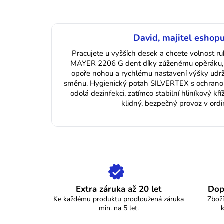
David, majitel eshopu
Pracujete u vyšších desek a chcete volnost ru
MAYER 2206 G dent díky zúženému opěráku, 
opoře nohou a rychlému nastavení výšky udrží
směnu. Hygienický potah SILVERTEX s ochran
odolá dezinfekci, zatímco stabilní hliníkový kří
klidný, bezpečný provoz v ordina
Extra záruka až 20 let
Dop
Ke každému produktu prodloužená záruka
Zboží
min. na 5 let.