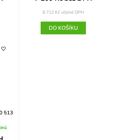
8 712 Kč
včetně DPH
DO KOŠÍKU
30 513
 dnů
H