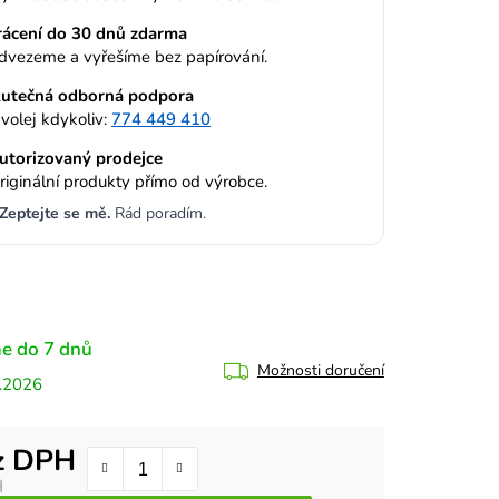
rácení do 30 dnů zdarma
dvezeme a vyřešíme bez papírování.
utečná odborná podpora
volej kdykoliv:
774 449 410
utorizovaný prodejce
riginální produkty přímo od výrobce.
Zeptejte se mě.
Rád poradím.
e do 7 dnů
Možnosti doručení
.2026
z DPH
H