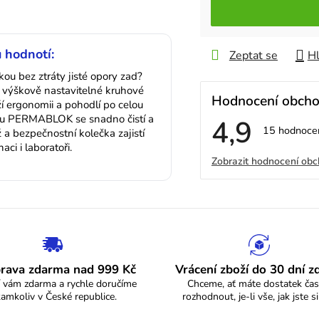
 hodnotí:
Zeptat se
Hl
kou bez ztráty jisté opory zad?
výškově nastavitelné kruhové
Hodnocení obch
 ergonomii a pohodlí po celou
ou PERMABLOK se snadno čistí a
4,9
Průměrné
15 hodnoce
ž a bezpečnostní kolečka zajistí
hodnocení
ci i laboratoři.
V
obchodu
Zobrazit hodnocení ob
je
4,9
ý
z
5
p
hvězdiček.
i
s
rava zdarma nad 999 Kč
Vrácení zboží do 30 dní 
 vám zdarma a rychle doručíme
Chceme, ať máte dostatek čas
h
kamkoliv v České republice.
rozhodnout, je-li vše, jak jste si