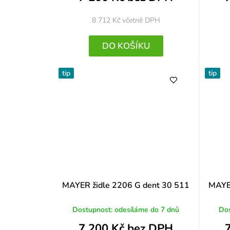
8 712 Kč
včetně DPH
DO KOŠÍKU
tip
tip
MAYER židle 2206 G dent 30 511
MAYER
Dostupnost: odesíláme do 7 dnů
Dos
7 200 Kč bez DPH