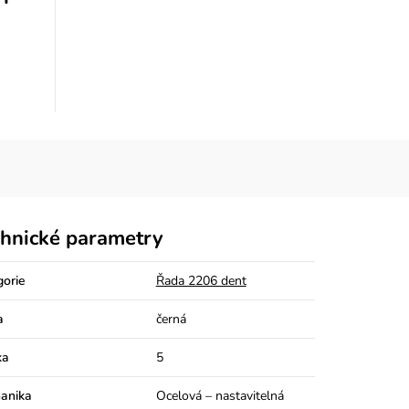
hnické parametry
gorie
Řada 2206 dent
a
černá
ka
5
anika
Ocelová – nastavitelná