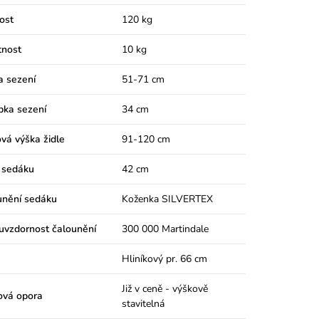
ost
120 kg
nost
10 kg
a sezení
51-71 cm
bka sezení
34 cm
vá výška židle
91-120 cm
 sedáku
42 cm
unění sedáku
Koženka SILVERTEX
uvzdornost čalounění
300 000 Martindale
Hliníkový pr. 66 cm
Již v ceně - výškově
ová opora
stavitelná