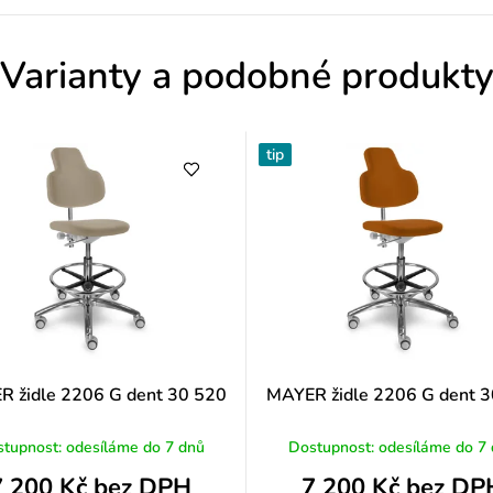
o
d
Varianty a podobné produkt
n
o
tip
c
e
n
í
 židle 2206 G dent 30 520
MAYER židle 2206 G dent 
tupnost: odesíláme do 7 dnů
Dostupnost: odesíláme do 7
7 200 Kč bez DPH
7 200 Kč bez DP