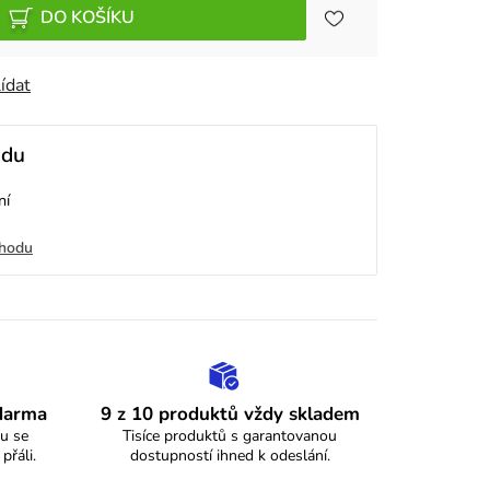
DO KOŠÍKU
ídat
odu
ní
chodu
zdarma
9 z 10 produktů vždy skladem
u se
Tisíce produktů s garantovanou
 přáli.
dostupností ihned k odeslání.