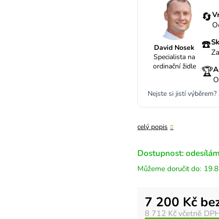
🔄
V
O
☎️
Sk
David Nosek
Za
Specialista na
ordinační židle
🏆
A
O
Nejste si jistí výběrem?
celý popis
Dostupnost: odesílám
19.8
Měrná cena:
7 200 Kč be
8 712 Kč
včetně DP