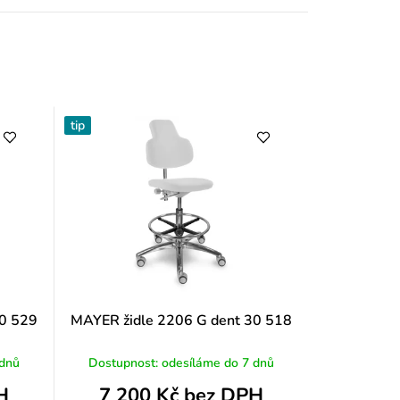
y
tip
30 529
MAYER židle 2206 G dent 30 518
 dnů
Dostupnost: odesíláme do 7 dnů
H
7 200 Kč bez DPH