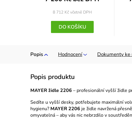
8 712 Kč
včetně DPH
DO KOŠÍKU
Popis
Hodnocení
Dokumenty ke 
MAYER židle 2206
– profesionální vyšší židle 
Sedíte u vyšší desky, potřebujete maximální vo
hygienu?
MAYER 2206
je židle navržená přesně
omyvatelná – aby vás nic nebrzdilo v soustředěn