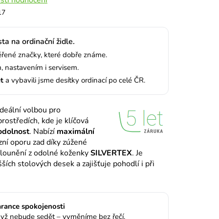
17
ta na ordinační židle.
ené značky, které dobře známe.
 nastavením i servisem.
et
a vybavili jsme desítky ordinací po celé ČR.
ideální volbou pro
prostředích, kde je klíčová
odolnost
. Nabízí
maximální
zní oporu zad díky zúžené
čalounění z odolné koženky
SILVERTEX
. Je
ších stolových desek a zajišťuje pohodlí i při
rance spokojenosti
yž nebude sedět – vyměníme bez řečí.