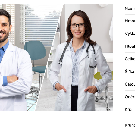
Nosn
Hmot
Výšk
Hlou
Celko
Šířka
Čalo
Oděr
Kříž
Kruh