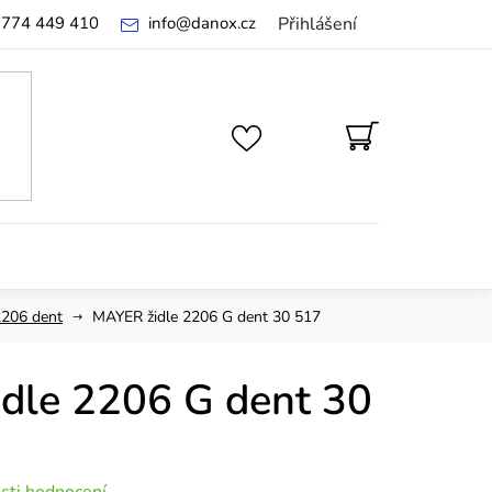
 774 449 410
info
@
danox.cz
Přihlášení
NÁKUPNÍ
KOŠÍK
2206 dent
MAYER židle 2206 G dent 30 517
dle 2206 G dent 30
sti hodnocení