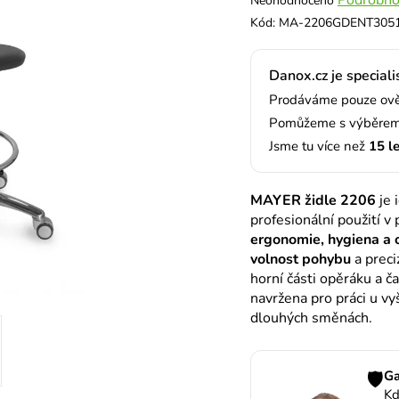
Neohodnoceno
hodnocení
Kód:
MA-2206GDENT305
produktu
je
Danox.cz je specialis
0,0
z
Prodáváme pouze ověř
5
Pomůžeme s výběrem,
hvězdiček.
Jsme tu více než
15 l
MAYER židle 2206
je 
profesionální použití v 
ergonomie, hygiena a 
volnost pohybu
a preci
horní části opěráku a 
navržena pro práci u vyš
dlouhých směnách.
🛡️
Ga
Kd