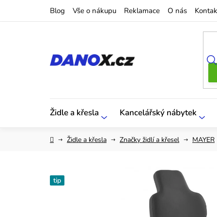
Přejít
Blog
Vše o nákupu
Reklamace
O nás
Kontak
na
obsah
Židle a křesla
Kancelářský nábytek
Domů
Židle a křesla
Značky židlí a křesel
MAYER
tip