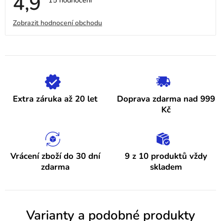
4,9
Průměrné
15 hodnocení
hodnocení
obchodu
V
Zobrazit hodnocení obchodu
je
4,9
ý
z
5
p
hvězdiček.
i
s
h
Extra záruka až 20 let
Doprava zdarma nad 999
o
Kč
d
n
o
Vrácení zboží do 30 dní
9 z 10 produktů vždy
zdarma
skladem
c
e
n
Varianty a podobné produkty
í