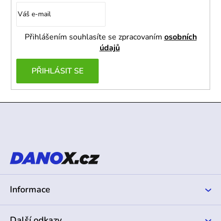
Přihlášením souhlasíte se zpracovaním
osobních
údajů
PŘIHLÁSIT SE
Z
á
p
a
t
í
Informace
Další odkazy