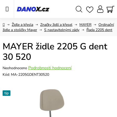
Přejít
na
obsah
Hledat
NÁ
KO
Domů
Židle a křesla
Značky židlí a křesel
MAYER
Ordinační
židle a stoličky Mayer
S nastavitelnými zády
Řada 2205 dent
MAYER židle 2205 G dent
30 520
Průměrné
Podrobnosti hodnocení
Neohodnoceno
hodnocení
Kód:
MA-2205GDENT30520
produktu
je
0,0
tip
z
5
hvězdiček.