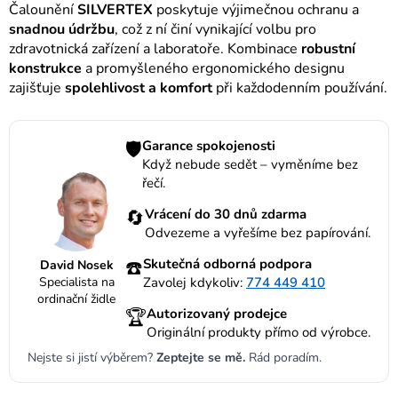
Čalounění
SILVERTEX
poskytuje výjimečnou ochranu a
snadnou údržbu
, což z ní činí vynikající volbu pro
zdravotnická zařízení a laboratoře. Kombinace
robustní
konstrukce
a promyšleného ergonomického designu
zajišťuje
spolehlivost a komfort
při každodenním používání.
🛡️
Garance spokojenosti
Když nebude sedět – vyměníme bez
řečí.
🔄
Vrácení do 30 dnů zdarma
Odvezeme a vyřešíme bez papírování.
☎️
Skutečná odborná podpora
David Nosek
Specialista na
Zavolej kdykoliv:
774 449 410
ordinační židle
🏆
Autorizovaný prodejce
Originální produkty přímo od výrobce.
Nejste si jistí výběrem?
Zeptejte se mě.
Rád poradím.