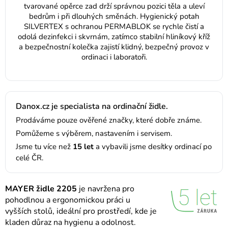
tvarované opěrce zad drží správnou pozici těla a uleví
bedrům i při dlouhých směnách. Hygienický potah
SILVERTEX s ochranou PERMABLOK se rychle čistí a
odolá dezinfekci i skvrnám, zatímco stabilní hliníkový kříž
a bezpečnostní kolečka zajistí klidný, bezpečný provoz v
ordinaci i laboratoři.
Danox.cz je specialista na ordinační židle.
Prodáváme pouze ověřené značky, které dobře známe.
Pomůžeme s výběrem, nastavením i servisem.
Jsme tu více než
15 let
a vybavili jsme desítky ordinací po
celé ČR.
MAYER židle 2205
je navržena pro
pohodlnou a ergonomickou práci u
vyšších stolů, ideální pro prostředí, kde je
kladen důraz na hygienu a odolnost.