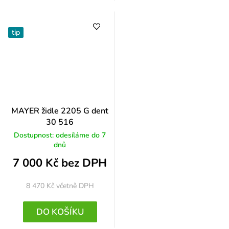
tip
MAYER židle 2205 G dent
30 516
Dostupnost: odesíláme do 7
dnů
7 000 Kč bez DPH
8 470 Kč
včetně DPH
DO KOŠÍKU