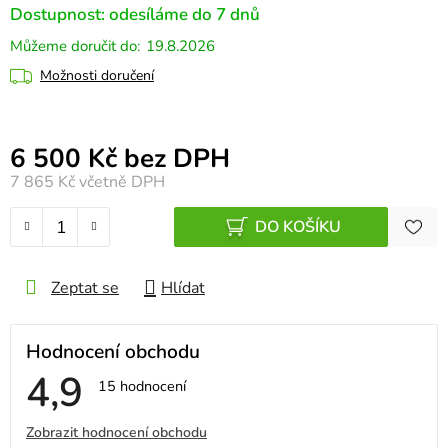
Dostupnost: odesíláme do 7 dnů
19.8.2026
Možnosti doručení
Měrná cena:
6 500 Kč bez DPH
7 865 Kč
včetně DPH
DO KOŠÍKU
Zeptat se
Hlídat
Hodnocení obchodu
4,9
Průměrné
15 hodnocení
hodnocení
obchodu
V
Zobrazit hodnocení obchodu
je