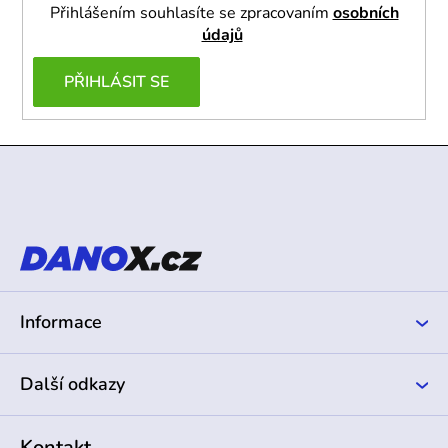
Přihlášením souhlasíte se zpracovaním
osobních
údajů
PŘIHLÁSIT SE
Z
á
p
a
t
í
Informace
Další odkazy
Kontakt