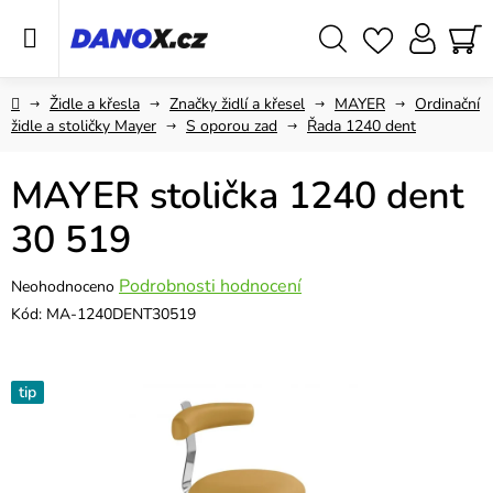
Přejít
na
obsah
Hledat
NÁ
KO
Domů
Židle a křesla
Značky židlí a křesel
MAYER
Ordinační
židle a stoličky Mayer
S oporou zad
Řada 1240 dent
MAYER stolička 1240 dent
30 519
Průměrné
Podrobnosti hodnocení
Neohodnoceno
hodnocení
Kód:
MA-1240DENT30519
produktu
je
0,0
tip
z
5
hvězdiček.