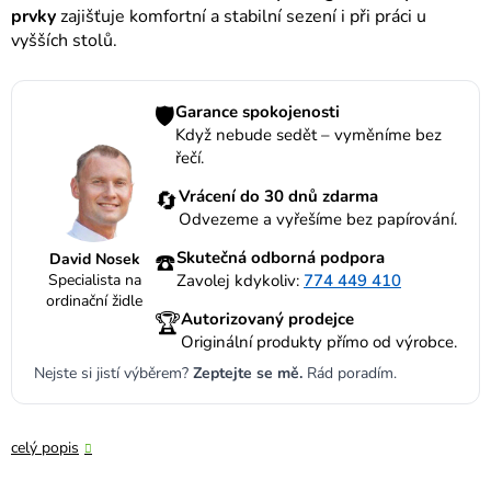
prvky
zajišťuje komfortní a stabilní sezení i při práci u
vyšších stolů.
🛡️
Garance spokojenosti
Když nebude sedět – vyměníme bez
řečí.
🔄
Vrácení do 30 dnů zdarma
Odvezeme a vyřešíme bez papírování.
☎️
Skutečná odborná podpora
David Nosek
Specialista na
Zavolej kdykoliv:
774 449 410
ordinační židle
🏆
Autorizovaný prodejce
Originální produkty přímo od výrobce.
Nejste si jistí výběrem?
Zeptejte se mě.
Rád poradím.
celý popis