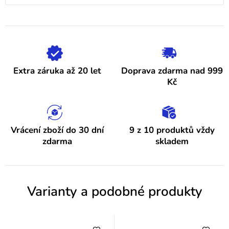
4,9
ý
z
5
p
hvězdiček.
i
s
h
Extra záruka až 20 let
Doprava zdarma nad 999
o
Kč
d
n
o
Vrácení zboží do 30 dní
9 z 10 produktů vždy
zdarma
skladem
c
e
n
Varianty a podobné produkty
í