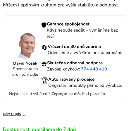
křížem i opěrným kruhem pro vyšší stabilitu a odolnost.
🛡️
Garance spokojenosti
Když nebude sedět – vyměníme bez
řečí.
🔄
Vrácení do 30 dnů zdarma
Odvezeme a vyřešíme bez papírování.
☎️
Skutečná odborná podpora
David Nosek
Specialista na
Zavolej kdykoliv:
774 449 410
ordinační židle
🏆
Autorizovaný prodejce
Originální produkty přímo od výrobce.
Nejste si jistí výběrem?
Zeptejte se mě.
Rád poradím.
celý popis
Dostupnost: odesíláme do 7 dnů