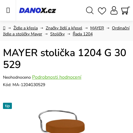
Přejít
na
obsah
Hledat
NÁ
KO
Domů
Židle a křesla
Značky židlí a křesel
MAYER
Ordinační
židle a stoličky Mayer
Stoličky
Řada 1204
MAYER stolička 1204 G 30
529
Průměrné
Podrobnosti hodnocení
Neohodnoceno
hodnocení
Kód:
MA-1204G30529
produktu
je
0,0
tip
z
5
hvězdiček.