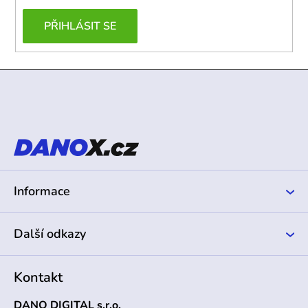
PŘIHLÁSIT SE
Z
á
p
a
t
í
Informace
Další odkazy
Kontakt
DANO DIGITAL s.r.o.