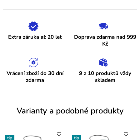
5
p
hvězdiček.
i
s
h
Extra záruka až 20 let
Doprava zdarma nad 999
o
Kč
d
n
o
Vrácení zboží do 30 dní
9 z 10 produktů vždy
zdarma
skladem
c
e
n
Varianty a podobné produkty
í
tip
tip