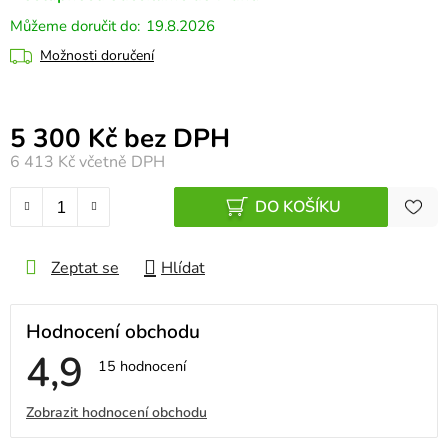
19.8.2026
Možnosti doručení
Měrná cena:
5 300 Kč bez DPH
6 413 Kč
včetně DPH
DO KOŠÍKU
Zeptat se
Hlídat
Hodnocení obchodu
4,9
Průměrné
15 hodnocení
hodnocení
obchodu
V
Zobrazit hodnocení obchodu
je
4,9
ý
z